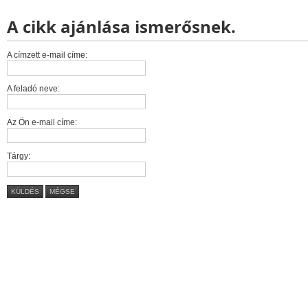
A cikk ajánlása ismerősnek.
A címzett e-mail címe:
A feladó neve:
Az Ön e-mail címe:
Tárgy:
KÜLDÉS
MÉGSE