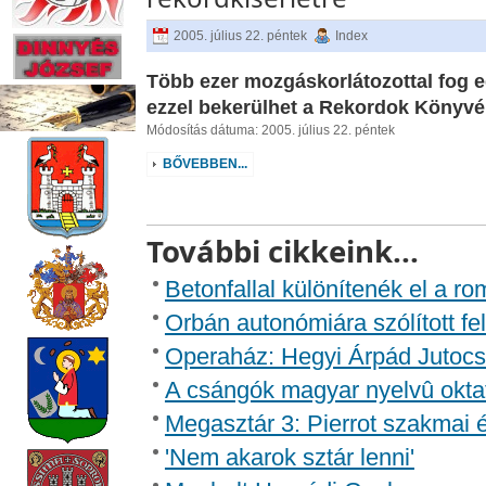
2005. július 22. péntek
Index
Több ezer mozgáskorlátozottal fog eg
ezzel bekerülhet a Rekordok Könyvébe
Módosítás dátuma: 2005. július 22. péntek
BŐVEBBEN...
További cikkeink...
Betonfallal különítenék el a ro
Orbán autonómiára szólított fe
Operaház: Hegyi Árpád Jutocs
A csángók magyar nyelvû oktat
Megasztár 3: Pierrot szakmai 
'Nem akarok sztár lenni'