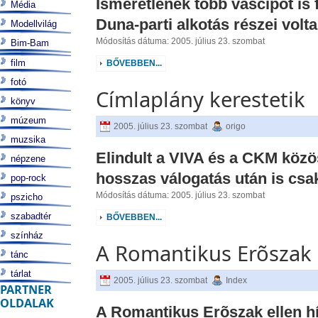
Ismeretlenek több vascipõt is f
Média
Duna-parti alkotás részei volta
Modellvilág
Módosítás dátuma: 2005. július 23. szombat
Bim-Bam
film
BŐVEBBEN...
fotó
Címlaplány kerestetik
könyv
múzeum
2005. július 23. szombat
origo
muzsika
Elindult a VIVA és a CKM közö
népzene
hosszas válogatás után is csak
pop-rock
Módosítás dátuma: 2005. július 23. szombat
pszicho
szabadtér
BŐVEBBEN...
színház
A Romantikus Erõszak el
tánc
tárlat
2005. július 23. szombat
Index
PARTNER
OLDALAK
A Romantikus Erõszak ellen hív