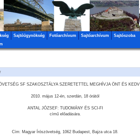
kség
Sajtóügynökség
Fotóarchívum
Sajtóarchívum
Sajtószoba
um
r
ÖVETSÉG SF SZAKOSZTÁLYA SZERETETTEL MEGHÍVJA ÖNT ÉS KEDV
2010. május 12-én, szerdán, 18 órától
ANTAL JÓZSEF: TUDOMÁNY ÉS SCI-FI
című előadására.
Cím: Magyar Írószövetség, 1062 Budapest, Bajza utca 18.