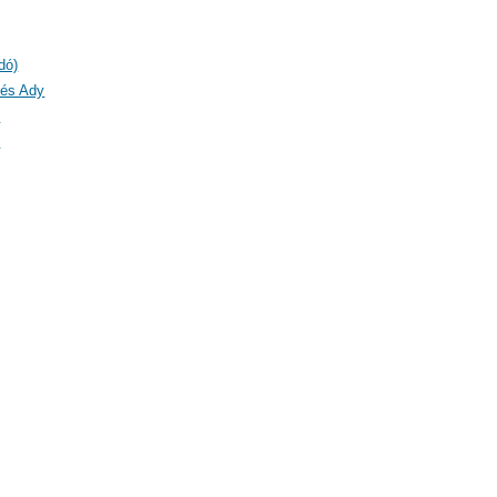
dó)
 és Ady
)
)