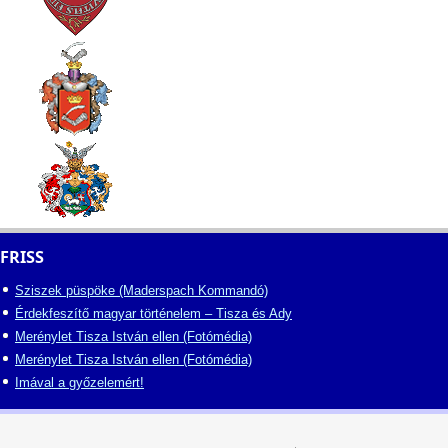
FRISS
Sziszek püspöke (Maderspach Kommandó)
Érdekfeszítő magyar történelem – Tisza és Ady
Merénylet Tisza István ellen (Fotómédia)
Merénylet Tisza István ellen (Fotómédia)
Imával a győzelemért!