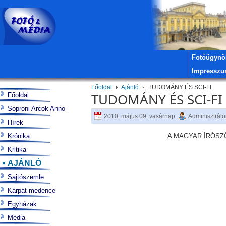
Fotóügynö
Impressz
Főoldal
Ajánló
TUDOMÁNY ÉS SCI-FI
TUDOMÁNY ÉS SCI-FI
Főoldal
Soproni Arcok Anno
2010. május 09. vasárnap
Adminisztráto
Hírek
Krónika
A MAGYAR ÍRÓSZ
Kritika
AJÁNLÓ
Sajtószemle
Kárpát-medence
Egyházak
Média