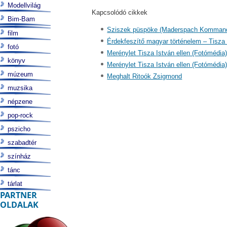
Modellvilág
Kapcsolódó cikkek
Bim-Bam
Sziszek püspöke (Maderspach Komman
film
Érdekfeszítő magyar történelem – Tisza
fotó
Merénylet Tisza István ellen (Fotómédia
könyv
Merénylet Tisza István ellen (Fotómédia
múzeum
Meghalt Ritoók Zsigmond
muzsika
népzene
pop-rock
pszicho
szabadtér
színház
tánc
tárlat
PARTNER
OLDALAK