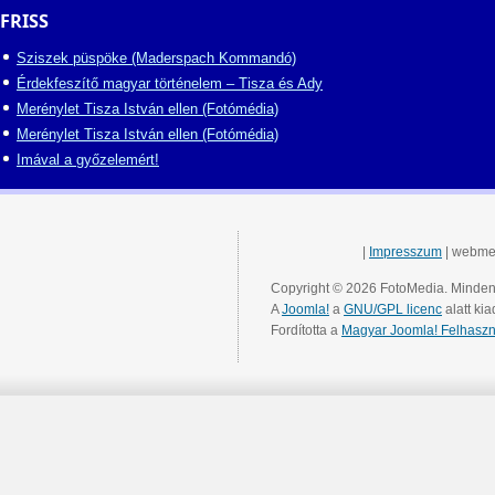
FRISS
Sziszek püspöke (Maderspach Kommandó)
Érdekfeszítő magyar történelem – Tisza és Ady
Merénylet Tisza István ellen (Fotómédia)
Merénylet Tisza István ellen (Fotómédia)
Imával a győzelemért!
|
Impresszum
| webme
Copyright © 2026 FotoMedia. Minden 
A
Joomla!
a
GNU/GPL licenc
alatt kia
Fordította a
Magyar Joomla! Felhaszn