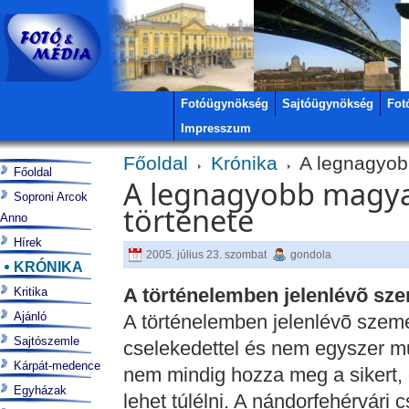
Fotóügynökség
Sajtóügynökség
Fot
Impresszum
Főoldal
Krónika
A legnagyob
Főoldal
A legnagyobb magya
Soproni Arcok
története
Anno
Hírek
2005. július 23. szombat
gondola
KRÓNIKA
A történelemben jelenlévõ sze
Kritika
Ajánló
A történelemben jelenlévõ személyek csinálják a történelmet. Szóval, cselekedettel és nem egyszer mulasztással. Elhivatottság, helytállás nem mindig hozza meg a sikert, de ezek nélkül nem lehet gyõzni, nem lehet túlélni. A nándorfehérvári csata története erre tanít minket… 1450-ben új uralkodó II. Mohamed került az oszmán birodalom trónjára. Ambiciózus fiatalember volt, úgy gondolta, hogy neki kell mindazt elfoglalnia, amit elõdeinek nem sikerült. Olasz szakértõk segítségével modern tüzérséget szervezett, megerõsítette hadseregét, majd nekiindult. Az elsõ áldozat 1453-ban a már minden oldalról körülzárt Bizánc volt, amelynek uralkodója római elõdeihez méltóan karddal a kezében fogadta végzetét. Csak hosszú veszteség teljes ostrom után, s miután a védelem már minden lehetõségét kijátszotta, sikerült az ifjú szultánnak gyõznie. De itt nem állt meg. 1454 végére a Szerb Királyság nagy része hatalma alá került és nyílt titok volt, hogy a következõ cél Magyarország, s azon belül is Nándorfehérvár, az ország kapuja lesz. Bizánc elestének hírére megmozdult Európa: keresztes hadjáratot szerveztek, pénzt gyûjtöttek. Jó Fülöp burgundi uralkodó is felvette a kereszt jelét másik 40-60 000 emberrel együtt. Ám a segítség nagy része elkésett. 1456 elején megérkezett Magyarországra Kapisztrán Szent János, aki valóban csodafegyvernek bizonyult: kitûnõen értett korának legfontosabb kommunikációs mûfajához, a prédikációhoz. Szavaira az önkéntesek hatalmas serege állt fel rövid néhány hónap leforgása alatt. Egyszerû emberek, akik odahagytak mindent csak azért, hogy megvédjék a támadóktól közös otthonukat, meg a hitüket: azt az európai ügyet, amit kereszténységnek nevezünk. A projekt mellé Magyarország fõuraiból csak három, a birtokai révén a Délvidéken érdekelt fõúr vette ki a részét. Újlaki Miklós csapatokat küldött, Kórógyi János báró pedig régi harcostársával Hunyadi Jánossal készült mindannyiuk legnagyobb csatájára. A többiek úgy gondolták, hogy ráérnek a törökkel foglalkozni, ha az már eltakarította az útból Hunyadit, akit meglehetõsen utáltak, mert csak rajta keresztül juthattak volna újabb birtokokhoz. Így aztán, amikor 1456. május elején a szultán elindult, úgy nézett ki a dolog, hogy csak egy kötelezõ séta várja õt a végén egy kiadós, de nem túl veszélyes verekedéssel. Seregében 60-70 000 katona menetelt, s ez akkor úgy tûnt mindenre elég lesz. Nándorfehérvár magától értetõdõ cél volt. Ebben az idõben egy nagyobb hadsereg csak vízi úton tudott magának megbízhatóan utánpótlást szállítani, hiszen egy hajóra 50 szekér felszerelése is felfért. Nándor falai pedig elállták ezt az utat, tehát mindenképpen el kellett foglalni a továbbhaladáshoz. Azt is meg kell jegyezni, hogy az utána következõ valamire való erõdítmény már Buda lett volna. Így ha sikerrel járnak, az oszmánok nélkül semmi sem történhetett volna az Alföldön. A tét tehát nagy volt. Mohamed, aki eddigre már a „Hódító” becenévvel ruházta fel magát július 3-án érkezett a falak alá. Serege a Duna jobb partján, a Száva és a Duna által bezárt területen vette ostrom alá Nándorfehérvárt. A Baltoglu vezette oszmán flottilla biztosította a vízi utat: feladata elsõsorban abban állt, hogy megakadályozza az erõsítések bejutását. Miután megtette az általa szükségesnek ítélt elõkészületeket, másnap megkezdte a vár lövetését. Éjjel-nappal 27 nagy ostromágyú (alapvetõ szerepet játszottak Konstantinápoly elestében is), 7 nagy mozsár, több mint 100 kisebb ágyú, és mindenféle hadigép zúzta a lovagkor háborúira tervezett falakat. A krónikások krónikások szerint még Szegeden is hallani lehetett az oszmán tüzérség mûködését. A várban Hunyadi sógora, Szilágyi Mihály 5000 magyar, szerb és cseh katonával védett. A védõk napról napra szorultabb helyzetbe kerültek. Egymás után térdeltek le a hatalmas, „égigérõ tornyok,” s a terep egyre alkalmasabb lett egy általános rohamhoz. A nyári hõségben kitört a pestis, amely egyre jobban elharapózott. Mindezektõl a kilátásoktól a védõk – bár mindnyájan profik voltak (bár lehet, hogy épp azért) – egyre deprimáltabbak lettek. Hunyadi július 14-én érkezett meg 12 000 fõnyi jól felszerelt, a török elleni harcokban edzett magánhadseregével és a Kapisztrán Szent János által vezetett 25-30 000 keresztesbõl álló csapatával. Mire odaértek, a Dunát jóval a vár fölött 200 összeláncolt török hajó zárta le. A blokádot a parton biztosító alakulatok támogatták. Hunyadi 1 nagy, 40 kisebb hajóval és 100 dereglyével indult ellenük. A parton gyorsan szétzavarta a biztosító csapatokat. A Dunán azonban hatalmas harc bontakozott ki. Mindenki tudta, hogy a vízen nincs hová menekülnie. Végül az oszmánoknak kellett engedniük. Eloldották a láncokat és lefelé igyekeztek a folyón. 
Sajtószemle
Kárpát-medence
Egyházak