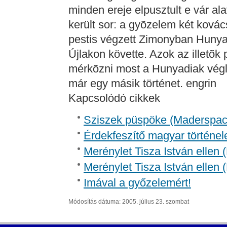
Kapcsolódó cikkek
Sziszek püspöke (Madersp
Érdekfeszítő magyar történel
Merénylet Tisza István ellen 
Merénylet Tisza István ellen 
Imával a győzelemért!
Módosítás dátuma: 2005. július 23. szombat