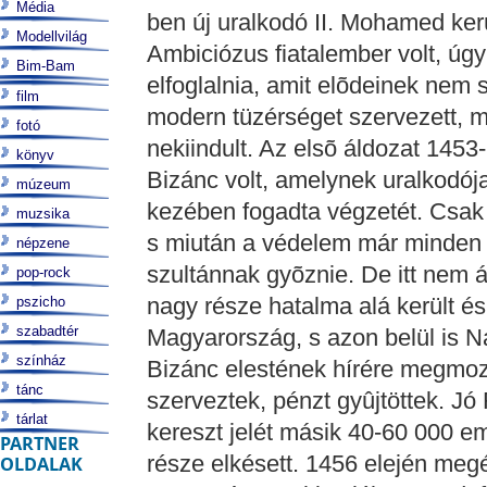
Média
Modellvilág
Bim-Bam
film
fotó
könyv
múzeum
muzsika
népzene
pop-rock
pszicho
szabadtér
színház
tánc
tárlat
PARTNER
OLDALAK