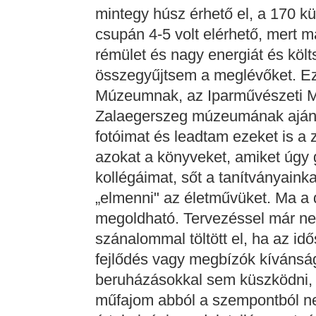
mintegy húsz érhető el, a 170 külf
csupán 4-5 volt elérhető, mert m
rémület és nagy energiát és költ
összegyűjtsem a meglévőket. Ez
Múzeumnak, az Iparművészeti 
Zalaegerszeg múzeumának aján
fotóimat és leadtam ezeket is a 
azokat a könyveket, amiket úgy 
kollégáimat, sőt a tanítványaink
„elmenni" az életművüket. Ma a d
megoldható. Tervezéssel már ne
szánalommal töltött el, ha az idős
fejlődés vagy megbízók kívánsá
beruházásokkal sem küszködni, 
műfajom abból a szempontból ne