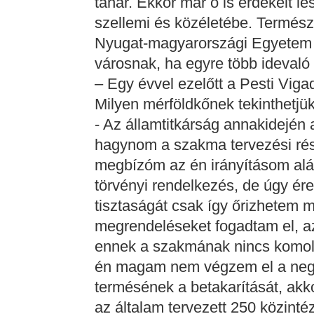
tanár. Ekkor már ő is érdekelt 
szellemi és közéletébe. Termés
Nyugat-magyarországi Egyetem i
városnak, ha egyre több idevaló 
– Egy évvel ezelőtt a Pesti Vigad
Milyen mérföldkőnek tekinthetjü
- Az államtitkárság annakidején a
hagynom a szakma tervezési rés
megbízóm az én irányításom alá t
törvényi rendelkezés, de úgy ér
tisztaságát csak így őrizhetem 
megrendeléseket fogadtam el, azo
ennek a szakmának nincs komol
én magam nem végzem el a neg
termésének a betakarítását, akko
az általam tervezett 250 közint