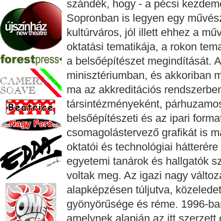
szándék, hogy - a pécsi kezdem
Sopronban is legyen egy művésze
kultúrváros, jól illett ehhez a m
oktatási tematikája, a rokon tem
a belsőépítészet megindítását. 
minisztériumban, és akkoriban 
ma az akkreditációs rendszerben
társintézményeként, párhuzamoss
belsőépítészeti és az ipari form
csomagolástervező grafikát is ma
oktatói és technológiai hátterére 
egyetemi tanárok és hallgatók 
voltak meg. Az igazi nagy változ
alapképzésen túljutva, közelede
gyönyörűsége és réme. 1996-ban 
amelynek alapján az itt szerzett