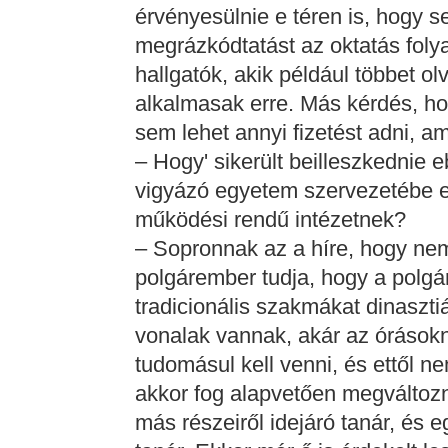
érvényesülnie e téren is, hogy 
megrázkódtatást az oktatás fol
hallgatók, akik például többet ol
alkalmasak erre. Más kérdés, h
sem lehet annyi fizetést adni, a
– Hogy' sikerült beilleszkednie
vigyázó egyetem szervezetébe 
működési rendű intézetnek?
– Sopronnak az a híre, hogy ne
polgárember tudja, hogy a polgári
tradicionális szakmákat dinaszti
vonalak vannak, akár az órásokn
tudomásul kell venni, és ettől 
akkor fog alapvetően megváltozn
más részeiről idejáró tanár, és 