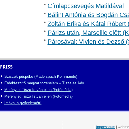
Címlapcsevegés Matildával
Bálint Antónia és Bogdán Csa
Zoltán Erika és Kátai Róbert 
Párizs után, Marseille előtt 
Párosával: Vivien és Dezső (
FRISS
Sziszek püspöke (Maderspach Kommandó)
Érdekfeszítő magyar történelem – Tisza és Ady
Merénylet Tisza István ellen (Fotómédia)
Merénylet Tisza István ellen (Fotómédia)
Imával a győzelemért!
|
Impresszum
| webme