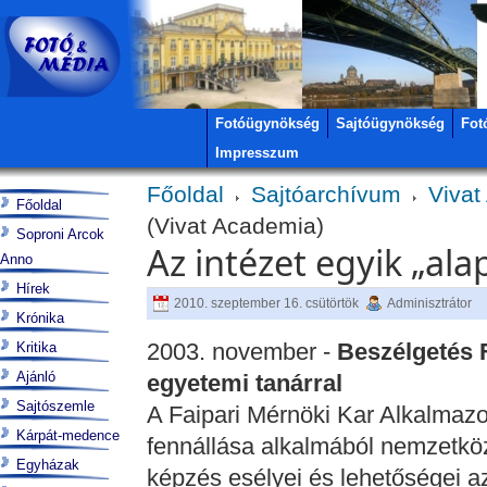
Fotóügynökség
Sajtóügynökség
Fot
Impresszum
Főoldal
Sajtóarchívum
Vivat
Főoldal
(Vivat Academia)
Soproni Arcok
Az intézet egyik „ala
Anno
Hírek
2010. szeptember 16. csütörtök
Adminisztrátor
Krónika
2003. november -
Beszélgetés 
Kritika
Ajánló
egyetemi tanárral
Sajtószemle
A Faipari Mérnöki Kar Alkalmazo
Kárpát-medence
fennállása alkalmából nemzetközi
Egyházak
képzés esélyei és lehetőségei 