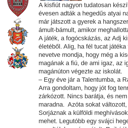
A kisfiút nagyon tudatosan készí
évesen adták a hegedűs atyai n
már játszott a gyerek a hangszer
ámult-bámult, amikor meghallotta
A játék, a fogócskázás, az Adj ki
életéből. Alig, ha fél tucat játé
nevetve mondja, hogy még a kiscic
magának a fiú, de ami igaz, az 
magánúton végezte az iskolát.
– Egy éve jár a Talentumba, a R
Arra gondoltam, hogy jót fog ten
zárkózott. Nincs barátja, és ne
maradna. Azóta sokat változott, t
Sorjáznak a külföldi meghívások,
mehet. Legutóbb egy svájci heg