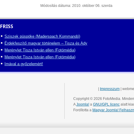
Módosítás dátuma: 2010. október 06. szerda
FRISS
Sziszek püspöke (Maderspach Kommandó)
Érdekfeszítő magyar történelem – Tisza és Ady
Merénylet Tisza István ellen (Fotómédia)
Merénylet Tisza István ellen (Fotómédia)
Imával a győzelemért!
|
Impresszum
| webme
Copyright © 2026 FotoMedia. Minden 
A
Joomla!
a
GNU/GPL licenc
alatt kia
Fordította a
Magyar Joomla! Felhaszn