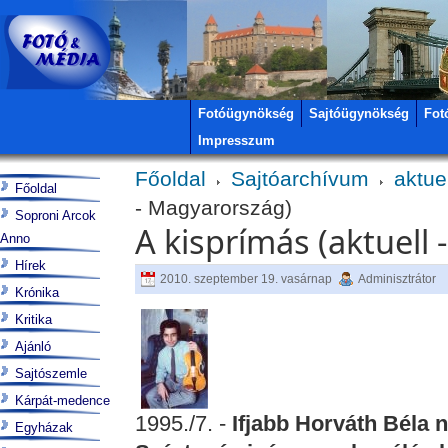
Fotóügynökség
Sajtóügynökség
Fot
Impresszum
Főoldal
Sajtóarchívum
aktue
Főoldal
- Magyarország)
Soproni Arcok
A kisprímás (aktuell
Anno
Hírek
2010. szeptember 19. vasárnap
Adminisztrátor
Krónika
Kritika
Ajánló
Sajtószemle
Kárpát-medence
1995./7. -
Ifjabb Horváth Béla n
Egyházak