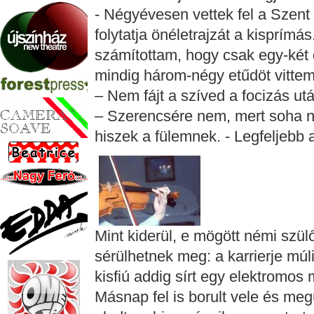
- Négyévesen vettek fel a Szen
folytatja önéletrajzát a kisprímás
számítottam, hogy csak egy-két 
mindig három-négy etűdöt vitte
– Nem fájt a szíved a focizás ut
– Szerencsére nem, mert soha ne
hiszek a fülemnek. - Legfeljebb 
Mint kiderül, e mögött némi szülő
sérülhetnek meg: a karrierje múli
kisfiú addig sírt egy elektromos
Másnap fel is borult vele és me