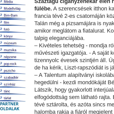
Száztagú cigányzenekar élén h
Média
fülébe.
A szerencsések itthon ka
Modellvilág
francia tévé 2-es csatornáján köz
Bim-Bam
Talán még a pizsamájára is ny
film
fotó
amikor meglátom a fiatalurat. Ko
könyv
talpig eleganciájába.
múzeum
– Kivételes tehetség - mondja ró
muzsika
művészeti igazgatója. - A saját 
népzene
tizennyolc évesek szintjén áll. 
pop-rock
de ha kérik, Liszt-rapszódiát is já
pszicho
– A Talentum alapítványi iskolá
szabadtér
hegedülni - kezdi mondókáját Bé
színház
Látszik, hogy gyakorlott interjú
tánc
elfogódottság sem látható rajta.
tárlat
PARTNER
tévé sztárolta, és azóta sincs m
OLDALAK
halomba rakja a fiáról megjelent