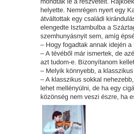
mondták le a részvételt. Rajkóé
helyette. Nemrégen nyert egy Kan
átváltottak egy családi kirándulás
elengedte Isztambulba a Száztag
szemhunyásnyit sem, amíg épségb
– Hogy fogadtak annak idején a 
– A tévéből már ismertek, de azé
azt tudom-e. Bizonyítanom kellet
– Melyik könnyebb, a klassziku
– A klasszikus sokkal nehezebb
lehet mellényúlni, de ha egy ci
közönség nem veszi észre, ha e