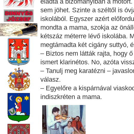
eladta a bizományiban a motort.
sem jöhet. Szinte a széltől is óv
iskolából. Egyszer azért előfordu
mondta a mama, szokja az önáll
kétszáz méterre lévő iskolába. M
megtámadta két cigány suttyó, 
– Biztos nem látták rajta, hogy 
ismert klarinétos. No, azóta vissz
– Tanulj meg karatézni – javasl
válasz.
– Egyelőre a kispárnával viaskodi
indiszkréten a mama.