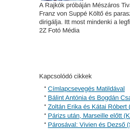
A Rajkók próbáján Mészáros Tiv
Franz von Suppé Költő és paras
dirigálja. Itt most mindenki a leg
2Z Fotó Média
Kapcsolódó cikkek
Címlapcsevegés Matildával
Bálint Antónia és Bogdán Csa
Zoltán Erika és Kátai Róbert 
Párizs után, Marseille előtt 
Párosával: Vivien és Dezső (