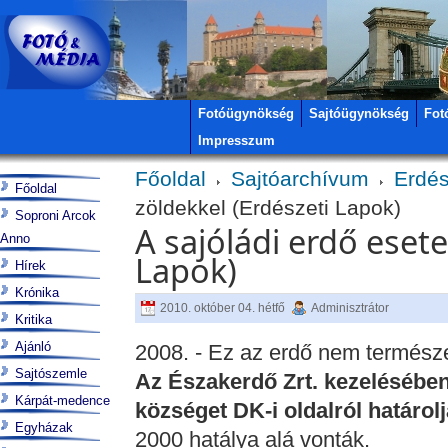
Fotóügynökség
Sajtóügynökség
Fot
Impresszum
Főoldal
Sajtóarchívum
Erdés
Főoldal
zöldekkel (Erdészeti Lapok)
Soproni Arcok
A sajóládi erdő esete
Anno
Lapok)
Hírek
Krónika
2010. október 04. hétfő
Adminisztrátor
Kritika
Ajánló
2008. - Ez az erdő nem természe
Sajtószemle
Az Északerdő Zrt. kezelésében
Kárpát-medence
községet DK-i oldalról határol
Egyházak
2000 hatálya alá vonták.