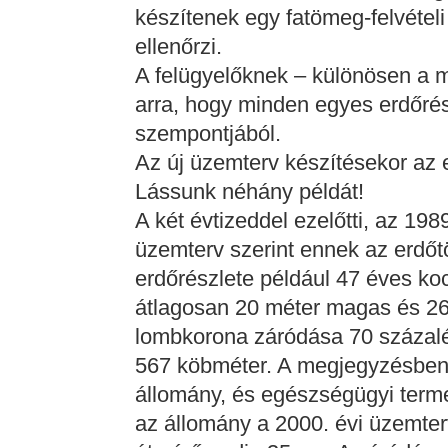
készítenek egy fatömeg-felvételi
ellenőrzi.
A felügyelőknek – különösen a m
arra, hogy minden egyes erdőrész
szempontjából.
Az új üzemterv készítésekor az e
Lássunk néhány példát!
A két évtizeddel ezelőtti, az 198
üzemterv szerint ennek az erdőt
erdőrészlete például 47 éves ko
átlagosan 20 méter magas és 2
lombkorona záródása 70 százalé
567 köbméter. A megjegyzésben 
állomány, és egészségügyi terme
az állomány a 2000. évi üzemter