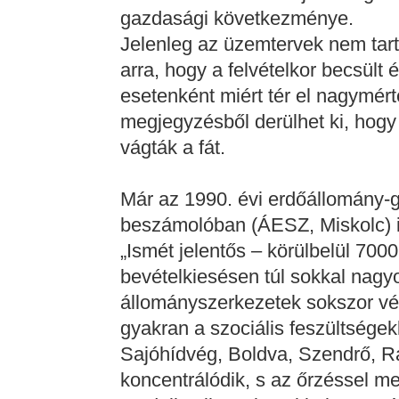
gazdasági következménye.
Jelenleg az üzemtervek nem ta
arra, hogy a felvételkor becsült
esetenként miért tér el nagymér
megjegyzésből derülhet ki, hogy 
vágták a fát.
Már az 1990. évi erdőállomány-g
beszámolóban (ÁESZ, Miskolc) i
„Ismét jelentős – körülbelül 700
bevételkiesésen túl sokkal nag
állományszerkezetek sokszor vég
gyakran a szociális feszültségek
Sajóhídvég, Boldva, Szendrő, R
koncentrálódik, s az őrzéssel 