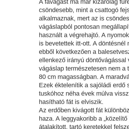
A favágást ma már kizárólag fűré
csöndesebb, mint a csattogó fej
alkalmaznak, mert az is csöndes
vágáslapból pontosan megállapí
használt a végrehajtó. A nyomokb
is bevetettek itt-ott. A döntésn
ebből következően a balesetveszé
ellenkező irányú döntővágással vá
vágáslap természetesen nem a t
80 cm magasságban. A maradván
Ezek éktelenítik a sajóládi erdő 
tuskóhoz néha évek múlva vissz
hasítható fát is elviszik.
Az erdőben kivágott fát különböz
haza. A leggyakoribb a „közelítő
átalakított, tartó keretekkel fels