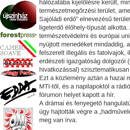
hálózatába kijelölésre került, mi
természetmegőrzési terület, a
Sajóládi erdő” elnevezésű terület
ligeterdő élőhely-típusát alkott
természetvédelmi és európai unió
nyújtott menedéket mindaddig, a
felszerelt illegális és fatolvajok
erdészeti igazgatóság dolgozói 
hivatkozással) szisztematikusan 
Ezt a közlemény aztán a hazai m
MTI-től, és a napilapoktól a rádi
fórumon helyet kapott a hír.
A drámai és fenyegető hangulatú k
úgy hajtották végre a „hadműve
meg van írva.