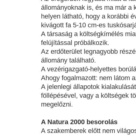
állományoknak is, és ma már a k
helyen látható, hogy a korábbi év
kivágott fa 5-10 cm-es tuskósarjá
A társaság a költségkímélés miat
felújítással próbálkozik.
Az erdőterület legnagyobb részén 
állomány található.
A vezérigazgató-helyettes borúlát
Ahogy fogalmazott: nem látom az
A jelenlegi állapotok kialakulá
föllépésével, vagy a költségek 
megelőzni.
A Natura 2000 besorolás
A szakemberek előtt nem világos