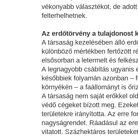
vékonyabb választékot, de adott
felterhelhetnek.
Az erdőtörvény a tulajdonost k
A társaság kezelésében álló erd
különböző mértékben fertőzött r
elsősorban a letermelt és felkés
A legnagyobb csábítás ugyanis en
későbbiek folyamán azonban – f
környékén – a faállományt is őrizt
A társaság nem saját erőkkel old
védő cégeket bízott meg. Ezeket
területekre irányította. Az erre for
nagyságrendet. Ráadásul az er
vitatott. Százhektáros területe