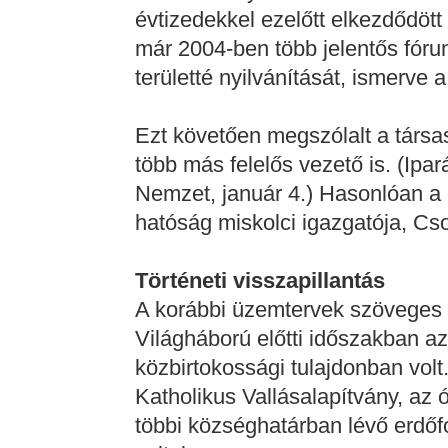
évtizedekkel ezelőtt elkezdődött 
már 2004-ben több jelentős fóru
területté nyilvánítását, ismerve 
Ezt követően megszólalt a társa
több más felelős vezető is. (Ipar
Nemzet, január 4.) Hasonlóan a n
hatóság miskolci igazgatója, Cs
Történeti visszapillantás
A korábbi üzemtervek szöveges l
Világháború előtti időszakban az
közbirtokossági tulajdonban volt.
Katholikus Vallásalapítvány, az 
többi községhatárban lévő erdőf