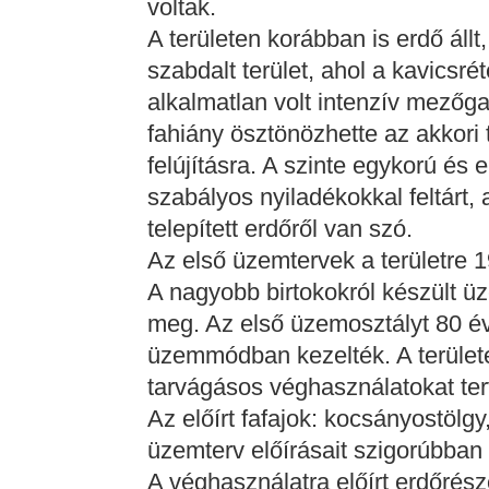
voltak.
A területen korábban is erdő állt
szabdalt terület, ahol a kavicsrét
alkalmatlan volt intenzív mezőg
fahiány ösztönözhette az akkori 
felújításra. A szinte egykorú és
szabályos nyiladékokkal feltárt,
telepített erdőről van szó.
Az első üzemtervek a területre 1
A nagyobb birtokokról készült ü
meg. Az első üzemosztályt 80 év
üzemmódban kezelték. A területe
tarvágásos véghasználatokat ter
Az előírt fafajok: kocsányostölgy
üzemterv előírásait szigorúbban 
A véghasználatra előírt erdőrésze