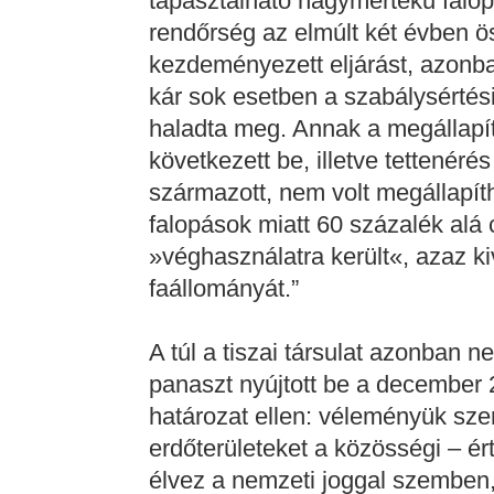
tapasztalható nagymértékű falopá
rendőrség az elmúlt két évben 
kezdeményezett eljárást, azonban
kár sok esetben a szabálysértési 
haladta meg. Annak a megállapít
következett be, illetve tettenéré
származott, nem volt megállapít
falopások miatt 60 százalék alá 
»véghasználatra került«, azaz 
faállományát.”
A túl a tiszai társulat azonban 
panaszt nyújtott be a december
határozat ellen: véleményük sze
erdőterületeket a közösségi – é
élvez a nemzeti joggal szemben,