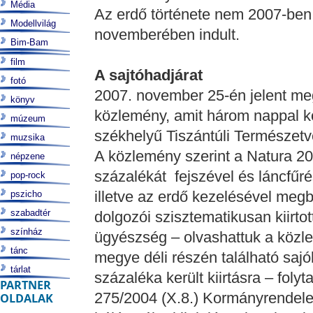
Média
Az erdő története nem 2007-ben k
Modellvilág
novemberében indult.
Bim-Bam
film
A sajtóhadjárat
fotó
2007. november 25-én jelent meg
könyv
közlemény, amit három nappal k
múzeum
székhelyű Tiszántúli Természetv
muzsika
A közlemény szerint a Natura 20
népzene
százalékát fejszével és láncfűréss
pop-rock
illetve az erdő kezelésével megb
pszicho
szabadtér
dolgozói szisztematikusan kiirt
színház
ügyészség – olvashattuk a köz
tánc
megye déli részén található sajó
tárlat
százaléka került kiirtásra – foly
PARTNER
275/2004 (X.8.) Kormányrendele
OLDALAK