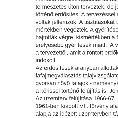
természetes úton tervezték, de 
történő erdősítés. A tervezésse
voltak jellemzők: A tisztításokat
mértékben végezték. A gyérítése
hajtották végre, kismértékben a f
erélyesebb gyérítések miatt. A 
a tervezettől, amit a rontott er
indokolt.
Az erdősítések arányban állottak 
fafajmegválasztás talajvizsgálato
gyorsan növő fafajok - nemesnyá
a kőrissel történő felújítás is. Jel
Az üzemterv felújítása 1966-67. 
1961-ben kiadott VII. törvény al
alapja az idézett üzemtervben tá