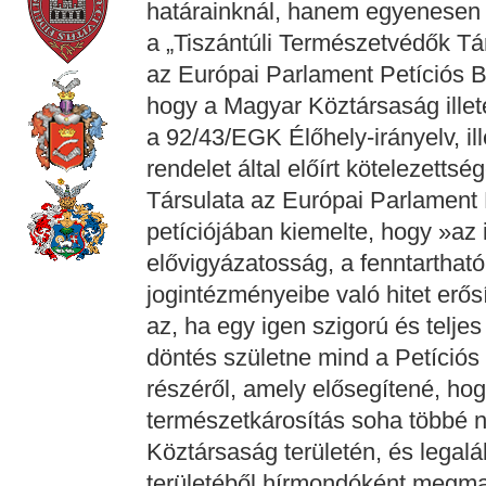
határainknál, hanem egyenesen B
a „Tiszántúli Természetvédők Tár
az Európai Parlament Petíciós B
hogy a Magyar Köztársaság illet
a 92/43/EGK Élőhely-irányelv, il
rendelet által előírt kötelezetts
Társulata az Európai Parlament 
petíciójában kiemelte, hogy »a
elővigyázatosság, a fenntartható
jogintézményeibe való hitet er
az, ha egy igen szigorú és telje
döntés születne mind a Petíciós
részéről, amely elősegítené, hog
természetkárosítás soha többé 
Köztársaság területén, és legal
területéből hírmondóként megmara