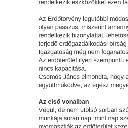
rendelkezik eszközökkel ezen t
Az Erdőtörvény legutóbbi módos
olyan passzus, miszerint amenny
rendelkezik bizonylattal, lehetősé
terjedő erdőgazdálkodási bírság
Igazgatóság még nem foganatosít
Az erdőterület ilyen szempontú 
nincs kapacitása.
Csomós János elmondta, hogy a 
együttműködve, az egész megyére
Az első vonalban
Végül, de nem utolsó sorban szó
munkája során nap, mint nap sz
nyomasztják az erdőterület kezel