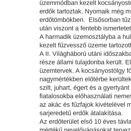
üzemmódban kezelt kocsányostölg
erdők tartoztak. Nyomaik még mos
erdőtömbökben. Elsősorban tűzi
után viszont a fentebb ismertetet
A harmadik üzemosztályba a hul
kezelt fűzvessző üzeme tartozott
A II. Világháború utáni időszakba
része állami tulajdonba került. E
üzemtervek. A kocsányostölgy f
nagymértékben előtérbe kerültek
szilt, juhart, égert és a gyertyán
fiatalosokba előhasználati nemesn
az akác és fűzfajok kivételével 
sarjeredetű erdők átalakítása.
Az erdőterület első 10 éves táv
mértékű nevelővágásokat tervezt