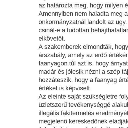
az határozta meg, hogy milyen ért
Amennyiben nem haladta meg a s
önkormányzatnál landolt az ügy, 
csinál-e a tudottan behajthatatla
elkövetőt.
A szakemberek elmondták, hogy 
árszabály, amely az erdő érték
faanyagon túl azt is, hogy árnyat 
madár és jólesik nézni a szép táj
hozzáteszik, hogy a faanyag értéké
értéket is képviselt.
Az eleinte saját szükségletre fol
üzletszerű tevékenységgé alakul
illegális fakitermelés eredményé
megjelenő kereskedőnek eladják