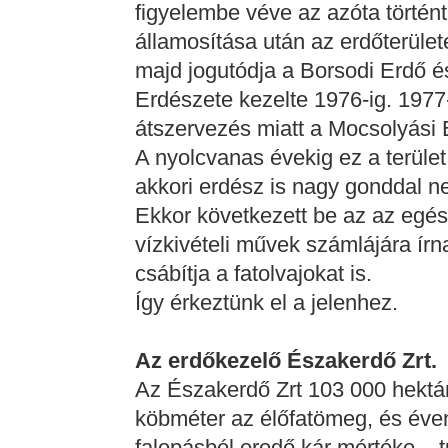
figyelembe véve az azóta történt
államosítása után az erdőterüle
majd jogutódja a Borsodi Erdő 
Erdészete kezelte 1976-ig. 1977
átszervezés miatt a Mocsolyási E
A nyolcvanas évekig ez a terüle
akkori erdész is nagy gonddal ne
Ekkor következett be az az egé
vízkivételi művek számlájára írn
csábítja a fatolvajokat is.
Így érkeztünk el a jelenhez.
Az erdőkezelő Északerdő Zrt.
Az Északerdő Zrt 103 000 hektárt
köbméter az élőfatömeg, és éven
falopásból eredő kár mértéke – 