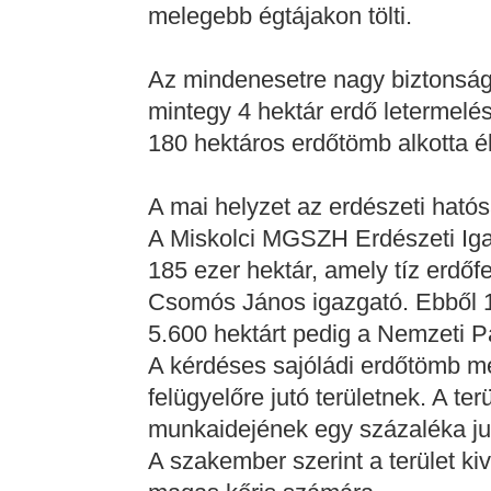
melegebb égtájakon tölti.
Az mindenesetre nagy biztonságg
mintegy 4 hektár erdő letermelé
180 hektáros erdőtömb alkotta é
A mai helyzet az erdészeti ható
A Miskolci MGSZH Erdészeti Igaz
185 ezer hektár, amely tíz erdőf
Csomós János igazgató. Ebből 10
5.600 hektárt pedig a Nemzeti P
A kérdéses sajóládi erdőtömb m
felügyelőre jutó területnek. A te
munkaidejének egy százaléka ju
A szakember szerint a terület ki