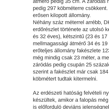
átmérő pedig 35 cm. A záródás m
pedig 297 köbméterre csökkent.
erősen kilopott állomány.
Néhány száz méterrel arrébb, DK
erdőrészlet története az utolsó k
és 32 éves), kétszintű (23 és 1
mellmagassági átmérő 34 és 19 c
erőteljes állomány fakészlete 
még mindig csak 23 méter, a me
záródás pedig csupán 25 százalé
szerint a fakészlet már csak 18
köbmétert tudtak kitermelni.
Az erdészeti hatóság felvételi ny
készültek, amikor a falopás még
is előforduló deviáns jelenségn