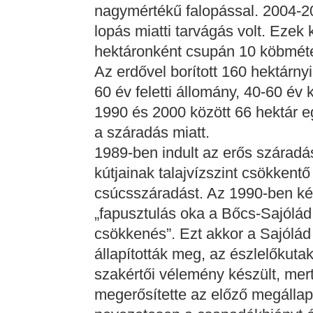
nagymértékű falopással. 2004-2
lopás miatti tarvágás volt. Ezek 
hektáronként csupán 10 köbméter
Az erdővel borított 160 hektárnyi
60 év feletti állomány, 40-60 év 
1990 és 2000 között 66 hektár e
a száradás miatt.
1989-ben indult az erős száradás.
kútjainak talajvízszint csökken
csúcsszáradást. Az 1990-ben kés
„fapusztulás oka a Bőcs-Sajólád V
csökkenés”. Ezt akkor a Sajólád
állapították meg, az észlelőkuta
szakértői vélemény készült, mer
megerősítette az előző megállap