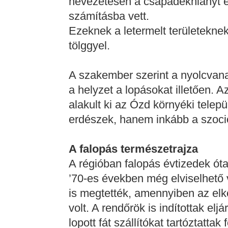
nevezetesen a csapadékhiányt é
számításba vett.
Ezeknek a letermelt területeknek
tölggyel.
A szakember szerint a nyolcvan
a helyzet a lopásokat illetően. 
alakult ki az Ózd környéki tele
erdészek, hanem inkább a szoci
A falopás természetrajza
A régióban falopás évtizedek óta
’70-es években még elviselhető v
is megtették, amennyiben az elk
volt. A rendőrök is indítottak el
lopott fát szállítókat tartóztatta