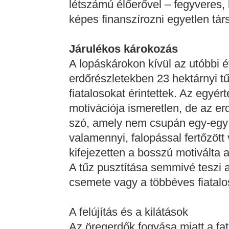
létszámú élőerővel – fegyveres, 
képes finanszírozni egyetlen tá
Járulékos károkozás
A lopáskárokon kívül az utóbbi é
erdőrészletekben 23 hektárnyi tű
fiatalosokat érintettek. Az egy
motivációja ismeretlen, de az erd
szó, amely nem csupán egy-egy 
valamennyi, falopással fertőzött
kifejezetten a bosszú motiválta 
A tűz pusztítása semmivé teszi a 
csemete vagy a többéves fiatalos
A felújítás és a kilátások
Az öregerdők fogyása miatt a fat