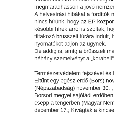
megmaradhasson a jövő nemzed
A helyesírási hibákat a fordítók n
nincs hírünk, hogy az EP közpo
későbbi hírek arról is szóltak, 
tiltakozó brüsszeli túrára indul
nyomatékot adjon az ügynek.
De addig is, amíg a brüsszeli m
néhány szemelvényt a „korabeli” 
Természetvédelem fejszével és l
Eltűnt egy egész erdő (Bors) nov
(Népszabadság) november 30. ; V
Borsod megyei sajóládi erdőben
csepp a tengerben (Magyar Nem
december 17.; Kivágták a kincse