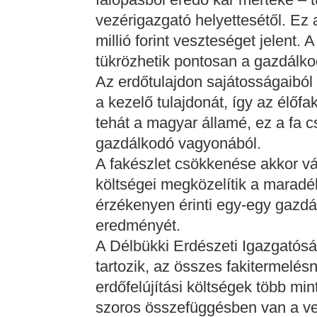
vezérigazgató helyettesétől. Ez
millió forint veszteséget jelent
tükrözhetik pontosan a gazdálkod
Az erdőtulajdon sajátosságaiból
a kezelő tulajdonát, így az élőfa
tehát a magyar államé, ez a fa 
gazdálkodó vagyonából.
A fakészlet csökkenése akkor váli
költségei megközelítik a maradék
érzékenyen érinti egy-egy gazdá
eredményét.
A Délbükki Erdészeti Igazgatósá
tartozik, az összes fakitermelés
erdőfelújítási költségek több min
szoros összefüggésben van a vez