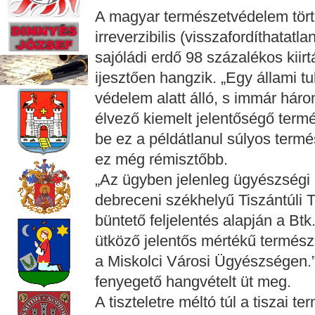
A magyar természetvédelem tört
irreverzibilis (visszafordíthatat
sajóládi erdő 98 százalékos kiir
ijesztően hangzik. „Egy állami tu
védelem alatt álló, s immár hár
élvező kiemelt jelentőségő term
be ez a példátlanul súlyos termé
ez még rémisztőbb.
„Az ügyben jelenleg ügyészségi
debreceni székhelyű Tiszántúli T
büntető feljelentés alapján a Btk
ütköző jelentős mértékű termész
a Miskolci Városi Ügyészségen.
fenyegető hangvételt üt meg.
A tiszteletre méltó túl a tiszai 