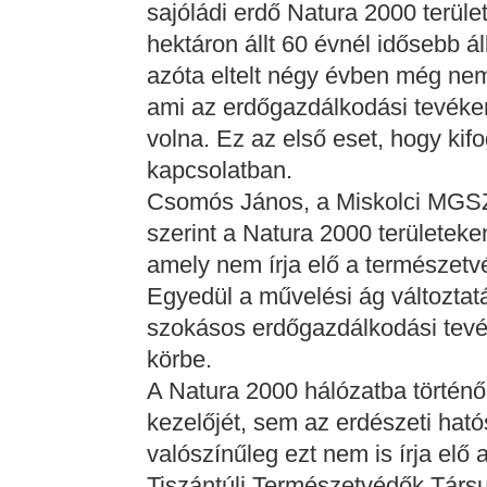
sajóládi erdő Natura 2000 terület
hektáron állt 60 évnél idősebb 
azóta eltelt négy évben még nem
ami az erdőgazdálkodási tevéke
volna. Ez az első eset, hogy kif
kapcsolatban.
Csomós János, a Miskolci MGSZ
szerint a Natura 2000 területek
amely nem írja elő a természetv
Egyedül a művelési ág változtatás
szokásos erdőgazdálkodási tevé
körbe.
A Natura 2000 hálózatba történő 
kezelőjét, sem az erdészeti ható
valószínűleg ezt nem is írja elő
Tiszántúli Természetvédők Társul