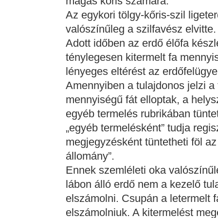
magas kőris számára.
Az egykori tölgy-kőris-szil liget
valószínűleg a szilfavész elvitte
Adott időben az erdő élőfa kész
ténylegesen kitermelt fa mennyi
lényeges eltérést az erdőfelügye
Amennyiben a tulajdonos jelzi a 
mennyiségű fát elloptak, a helys
egyéb termelés rubrikában tünteti
„egyéb termelésként” tudja regis
megjegyzésként tüntetheti föl az
állomány”.
Ennek szemléleti oka valószínűl
lábon álló erdő nem a kezelő tul
elszámolni. Csupán a letermelt fa
elszámolniuk. A kitermelést meg