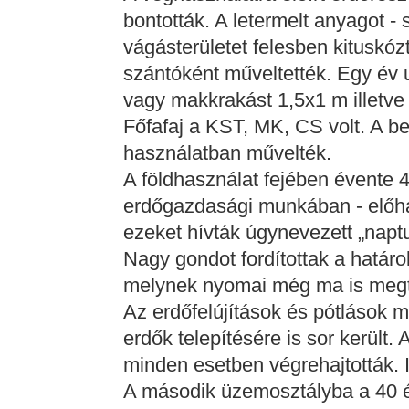
bontották. A letermelt anyagot - 
vágásterületet felesben kituskóz
szántóként műveltették. Egy év 
vagy makkrakást 1,5x1 m illetve
Főfafaj a KST, MK, CS volt. A be
használatban művelték.
A földhasználat fejében évente 4
erdőgazdasági munkában - előhas
ezeket hívták úgynevezett „napt
Nagy gondot fordítottak a határo
melynek nyomai még ma is megt
Az erdőfelújítások és pótlások m
erdők telepítésére is sor került.
minden esetben végrehajtották. I
A második üzemosztályba a 40 é