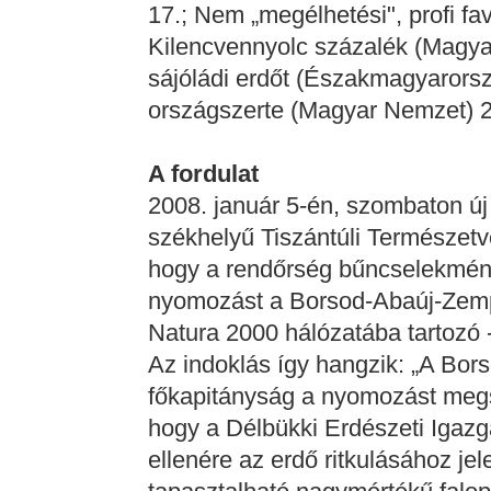
17.; Nem „megélhetési", profi f
Kilencvennyolc százalék (Magya
sájóládi erdőt (Északmagyarorsz
országszerte (Magyar Nemzet) 2
A fordulat
2008. január 5-én, szombaton új 
székhelyű Tiszántúli Természetv
hogy a rendőrség bűncselekmén
nyomozást a Borsod-Abaúj-Zempl
Natura 2000 hálózatába tartozó -
Az indoklás így hangzik: „A Bo
főkapitányság a nyomozást megs
hogy a Délbükki Erdészeti Igazg
ellenére az erdő ritkulásához jel