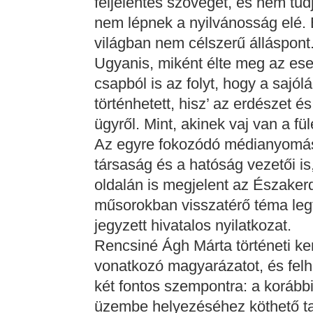
feljelentés szövegét, és nem tud
nem lépnek a nyilvánosság elé. 
világban nem célszerű álláspont
Ugyanis, miként élte meg az es
csapból is az folyt, hogy a sajó
történhetett, hisz’ az erdészet 
ügyről. Mint, akinek vaj van a fü
Az egyre fokozódó médianyomás
társaság és a hatóság vezetői is
oldalán is megjelent az Északerdő
műsorokban visszatérő téma legfő
jegyzett hivatalos nyilatkozat.
Rencsiné Ágh Márta történeti kere
vonatkozó magyarázatot, és felhí
két fontos szempontra: a korábbi
üzembe helyezéséhez köthető tal