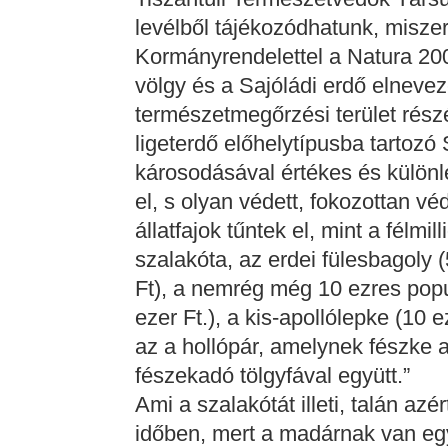
levélből tájékozódhatunk, miszer
Kormányrendelettel a Natura 2
völgy és a Sajóládi erdő elnevezé
természetmegőrzési terület részé
ligeterdő előhelytípusba tartozó 
károsodásával értékes és különl
el, s olyan védett, fokozottan vé
állatfajok tűntek el, mint a félmi
szalakóta, az erdei fülesbagoly (
Ft), a nemrég még 10 ezres popu
ezer Ft.), a kis-apollólepke (10 e
az a hollópár, amelynek fészke 
fészekadó tölgyfával együtt.”
Ami a szalakótát illeti, talán azé
időben, mert a madárnak van egy