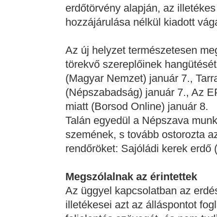
erdőtörvény alapján, az illeték
hozzájárulása nélkül kiadott vág
Az új helyzet természetesen megv
törekvő szereplőinek hangütését 
(Magyar Nemzet) január 7., Tarr
(Népszabadság) január 7., Az EP
miatt (Borsod Online) január 8.
Talán egyedül a Népszava munkat
szemének, s tovább ostorozta a
rendőröket: Sajóládi kerek erdő
Megszólalnak az érintettek
Az üggyel kapcsolatban az erdés
illetékesei azt az álláspontot fo