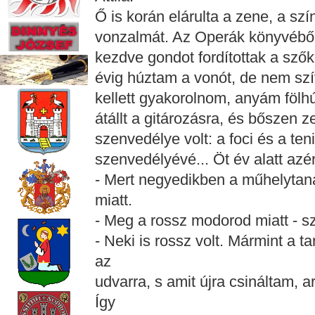
Ő is korán elárulta a zene, a szí
vonzalmát. Az Operák könyvéből 
kezdve gondot fordítottak a szők
évig húztam a vonót, de nem szí
kellett gyakorolnom, anyám fölhú
átállt a gitározásra, és bőszen 
szenvedélye volt: a foci és a ten
szenvedélyévé... Öt év alatt azé
- Mert negyedikben a műhelytan
miatt.
- Meg a rossz modorod miatt - sz
- Neki is rossz volt. Mármint a t
az
udvarra, s amit újra csináltam, a
Így