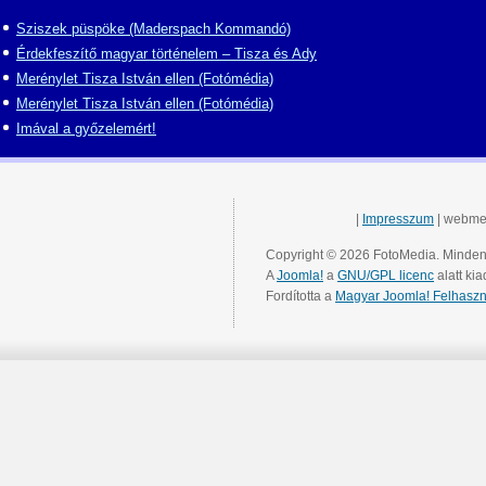
Sziszek püspöke (Maderspach Kommandó)
Érdekfeszítő magyar történelem – Tisza és Ady
Merénylet Tisza István ellen (Fotómédia)
Merénylet Tisza István ellen (Fotómédia)
Imával a győzelemért!
|
Impresszum
| webme
Copyright © 2026 FotoMedia. Minden 
A
Joomla!
a
GNU/GPL licenc
alatt kia
Fordította a
Magyar Joomla! Felhaszn