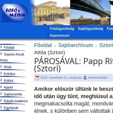
Fotóügynökség
Sajtóügynökség
Fot
Impresszum
Főoldal
Sajtóarchívum
Sztor
Főoldal
Attila (Sztori)
Soproni Arcok
PÁROSÁVAL: Papp Rit
Anno
(Sztori)
Hírek
Krónika
2010. november 21. vasárnap
Adminisztrátor
Kritika
Ajánló
Amikor először ültünk le beszé
Sajtószemle
idő után úgy tűnt, meghiúsul az
Kárpát-medence
megmakacsolta magát, mondván,
Egyházak
élnek, s különben sem váltottak