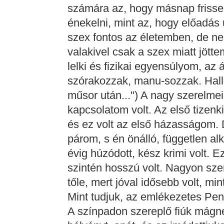
számára az, hogy másnap frisse
énekelni, mint az, hogy előadás 
szex fontos az életemben, de ne
valakivel csak a szex miatt jött
lelki és fizikai egyensúlyom, az
szórakozzak, manu-sozzak. Hal
műsor után...") A nagy szerelmeir
kapcsolatom volt. Az első tizenki
és ez volt az első házasságom. 
párom, s én önálló, független al
évig húzódott, kész krimi volt. 
szintén hosszú volt. Nagyon szere
tőle, mert jóval idősebb volt, mi
Mint tudjuk, az emlékezetes Pen
A színpadon szereplő fiúk mágne