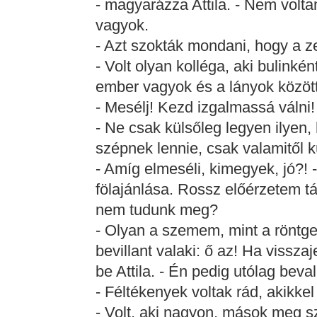
- magyarázza Attila. - Nem volt
vagyok.
- Azt szokták mondani, hogy a 
- Volt olyan kolléga, aki bulinké
ember vagyok és a lányok között
- Mesélj! Kezd izgalmassá válni! 
- Ne csak külsőleg legyen ilyen
szépnek lennie, csak valamitől 
- Amíg elmeséli, kimegyek, jó?! -
fölajánlása. Rossz előérzetem t
nem tudunk meg?
- Olyan a szemem, mint a röntg
bevillant valaki: ő az! Ha visszaj
be Attila. - Én pedig utólag beval
- Féltékenyek voltak rád, akikkel 
- Volt, aki nagyon, mások meg s