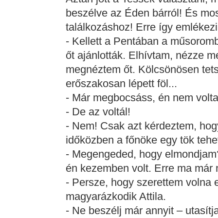
beszélve az Éden bárról! És mo
találkozáshoz! Erre így emlékezi
- Kellett a Pentában a műsoromba
őt ajánlották. Elhívtam, nézze 
megnéztem őt. Kölcsönösen tets
erőszakosan lépett föl...
- Már megbocsáss, én nem voltam
- De az voltál!
- Nem! Csak azt kérdeztem, hogy
időközben a főnöke egy tök tehet
- Megengeded, hogy elmondjam? -
én kezemben volt. Erre ma már 
- Persze, hogy szerettem volna e
magyarázkodik Attila.
- Ne beszélj már annyit – utasítj