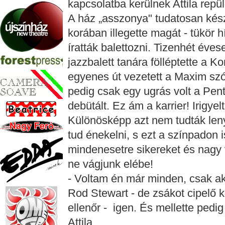
kapcsolatba kerülnek Attila repü
A ház „asszonya" tudatosan kész
korában illegette magát - tükör 
íratták balettozni. Tizenhét éve
jazzbalett tanára fölléptette a
egyenes út vezetett a Maxim szó
pedig csak egy ugrás volt a Pen
debütált. Ez ám a karrier! Irigyel
Különösképp azt nem tudták len
tud énekelni, s ezt a színpadon i
mindenesetre sikereket és nagy 
ne vágjunk elébe!
- Voltam én már minden, csak ak
Rod Stewart - de zsákot cipelő 
ellenőr - igen. És mellette pedig
Attila.