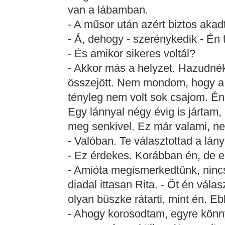
van a lábamban.
- A műsor után azért biztos akadt
- Á, dehogy - szerénykedik - Én
- És amikor sikeres voltál?
- Akkor más a helyzet. Hazudné
összejött. Nem mondom, hogy a
tényleg nem volt sok csajom. É
Egy lánnyal négy évig is jártam
meg senkivel. Ez már valami, n
- Valóban. Te választottad a lán
- Ez érdekes. Korábban én, de e
- Amióta megismerkedtünk, nincs
diadal ittasan Rita. - Őt én vála
olyan büszke rátarti, mint én. 
- Ahogy korosodtam, egyre könn