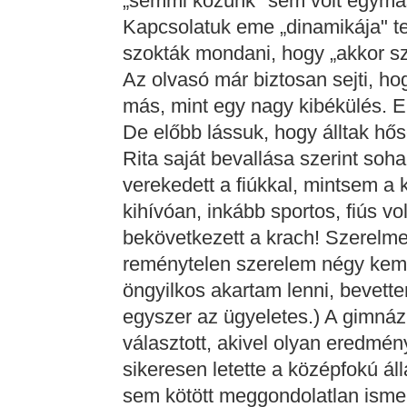
„semmi közünk" sem volt egymásh
Kapcsolatuk eme „dinamikája" t
szokták mondani, hogy „akkor szé
Az olvasó már biztosan sejti, h
más, mint egy nagy kibékülés. Elta
De előbb lássuk, hogy álltak hő
Rita saját bevallása szerint soha
verekedett a fiúkkal, mintsem a 
kihívóan, inkább sportos, fiús v
bekövetkezett a krach! Szerelmes
reménytelen szerelem négy kemény
öngyilkos akartam lenni, bevette
egyszer az ügyeletes.) A gimnáz
választott, akivel olyan eredmé
sikeresen letette a középfokú á
sem kötött meggondolatlan ismer