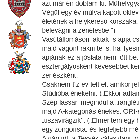
azt már én dobtam ki. Műhelygyak
Végül egy év múlva kapott oklevel
életének a helykereső korszaka
belevágni a zenélésbe.")
Vasútállomáson laktak, s apja cs
majd vagont rakni te is, ha ilye
apjának ez a jóslata nem jött be
esztergályosként kevesebbet ker
zenészként.
Csaknem tíz év telt el, amikor je
Stúdióba énekelni. („Ekkor adtam
Szép lassan megindul a „ranglétrá
majd A-kategóriás énekes, ORI-e
„tiszavirágzik". („Elmentem egy 
egy zongorista, és legfeljebb m
Aztán jött a Tessék választani,