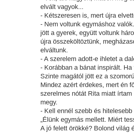
elvált vagyok...
- Kétszeresen is, mert újra elvette
- Nem voltunk egymáshoz valók.
jött a gyerek, együtt voltunk há
újra összeköltöztünk, megházas
elváltunk.
- A szerelem adott-e ihletet a d
- Korábban a bánat inspirált. Ha 
Szinte magától jött ez a szomorú
Mindez azért érdekes, mert én f
szerelmes nótát Rita miatt írtam
megy.
- Kell ennél szebb és hitelesebb
„Élünk egymás mellett. Miért te
A jó felett örökké? Bolond világ é