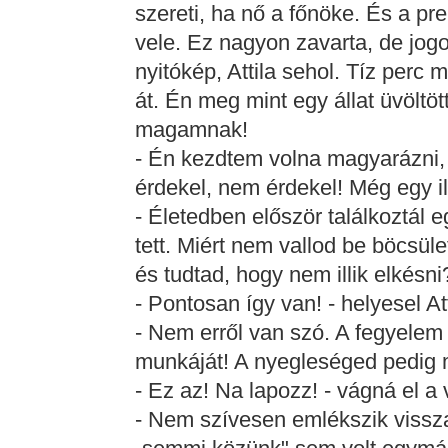
szereti, ha nő a főnöke. És a pr
vele. Ez nagyon zavarta, de jogos 
nyitókép, Attila sehol. Tíz perc 
át. Én meg mint egy állat üvöltöt
magamnak!
- Én kezdtem volna magyarázni, 
érdekel, nem érdekel! Még egy il
- Életedben először találkoztál 
tett. Miért nem vallod be böcsüle
és tudtad, hogy nem illik elkésni
- Pontosan így van! - helyesel At
- Nem erről van szó. A fegyelem a
munkáját! A nyegleséged pedig m
- Ez az! Na lapozz! - vágná el a vi
- Nem szívesen emlékszik vissza