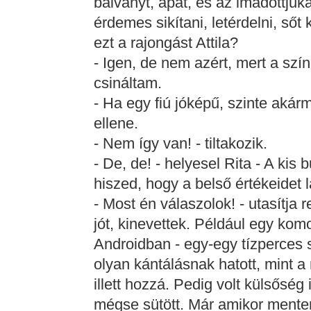
bálványt, apát, és az imádottjuka
érdemes sikítani, letérdelni, sőt
ezt a rajongást Attila?
- Igen, de nem azért, mert a sz
csináltam.
- Ha egy fiú jóképű, szinte akár
ellene.
- Nem így van! - tiltakozik.
- De, de! - helyesel Rita - A kis 
hiszed, hogy a belső értékeidet 
- Most én válaszolok! - utasítja 
jót, kinevettek. Például egy kom
Androidban - egy-egy tízperces 
olyan kántálásnak hatott, mint a
illett hozzá. Pedig volt külsőség
mégse sütött. Már amikor mente