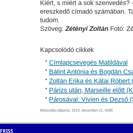
Kiért, s miért a sok szenvedés? 
ereszkedő címadó számában. Tal
tudom.
Szöveg:
Zétényi Zoltán
Fotó: Zé
Kapcsolódó cikkek
Címlapcsevegés Matildával
Bálint Antónia és Bogdán Csa
Zoltán Erika és Kátai Róbert 
Párizs után, Marseille előtt 
Párosával: Vivien és Dezső (
Módosítás dátuma: 2015. december 21. hétfő
FRISS