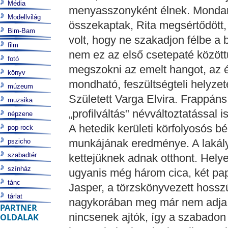
Média
menyasszonyként élnek. Mondano
Modellvilág
összekaptak, Rita megsértődött,
Bim-Bam
volt, hogy ne szakadjon félbe a
film
nem ez az első csetepaté közöttü
fotó
megszokni az emelt hangot, az 
könyv
mondható, feszültségteli helyzet
múzeum
Született Varga Elvira. Frappá
muzsika
„profilváltás" névváltoztatással is 
népzene
A hetedik kerületi körfolyosós b
pop-rock
munkájának eredménye. A lakál
pszicho
szabadtér
kettejüknek adnak otthont. Hely
színház
ugyanis még három cica, két pa
tánc
Jasper, a törzskönyvezett hosszú
tárlat
nagykorában meg már nem adja el
PARTNER
nincsenek ajtók, így a szabadon
OLDALAK