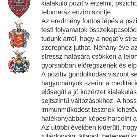
kialakuló pozitív érzelmi, pszic
telomeráz enzim szintje.
Az eredmény fontos lépés a pszi
testi folyamatok összekapcsolód
tudunk arról, hogy a negatív st
szerephez juthat. Néhány éve az 
stressz hatására csökken a telom
gyorsabban elöregszenek és elp
A pozitív gondolkodás viszont s
hagyományok szerint a meditáció
elősegíti a jó közérzet kialakulá
sejtszintű változásokhoz. A hos
immunműködést tesznek lehetőv
hatékonyabban képes harcolni a
Az utóbbi években kiderült, hog
tulajdonság, állapot, betegség k