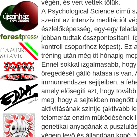
végén, és vért vettek tőlük.
A Psychological Science című 
szerint az intenzív meditációt vé
észlelőképesség, egy-egy felad
jobban tudtak összpontosítani, í
kontroll csoporthoz képest). Ez 
tréning után még öt hónapig me
Ennél sokkal izgalmasabb, hogy k
öregedését gátló hatása is van. 
immunrendszer sejtjeiben, a fehé
amely elősegíti azt, hogy tovább
meg, hogy a sejtekben megnőtt 
aktivitásának szintje (aktívabb 
telomeráz enzim működésének lé
genetikai anyagának a pusztulás
végein lévő és állandóan kopó 