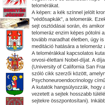
telomérákat.
A képen: a kék színnel jelölt k
"védősapkák", a telomerák. Eze
sejt osztódásai során, és amikor 
telomeráz enzim képes pótolni az
tovább maradhat életben, úgy is
meditáció hatására a telomeráz a
A telomérákkal kapcsolatos kuta
orvosi-élettani Nobel-díjat. A dí
(University of California San Fr
szóló cikk szerzői között, amely
Psychoneuroendocrinology című 
A kutatók hangsúlyozzák, hogy 
vezetett a sejtek hosszabb túlél
sejtekre összpontosítani). Inkáb