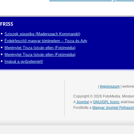
FRISS
Sziszek püspöke (Maderspach Kommandó)
Érdekfeszítő magyar történelem – Tisza és Ady
Merénylet Tisza István ellen (Fotómédia)
Merénylet Tisza István ellen (Fotómédia)
Imával a győzelemért!
|
Impresszum
| webme
Copyright © 2026 FotoMedia. Minden 
A
Joomla!
a
GNU/GPL licenc
alatt kia
Fordította a
Magyar Joomla! Felhaszn