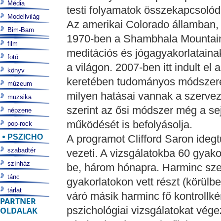
Média
testi folyamatok összekapcsoló
Modellvilág
Az amerikai Colorado államban, 
Bim-Bam
1970-ben a Shambhala Mountain 
film
meditációs és jógagyakorlataina
fotó
a világon. 2007-ben itt indult 
könyv
keretében tudományos módszerek
múzeum
milyen hatásai vannak a szervez
muzsika
szerint az ősi módszer még a s
népzene
működését is befolyásolja.
pop-rock
PSZICHO
A programot Clifford Saron idegtu
szabadtér
vezeti. A vizsgálatokba 60 gyakor
színház
be, három hónapra. Harminc sze
tánc
gyakorlatokon vett részt (körülbe
tárlat
váró másik harminc fő kontrollké
PARTNER
pszichológiai vizsgálatokat vége
OLDALAK