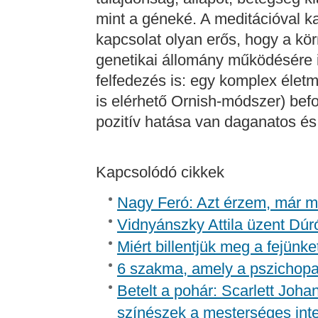
mint a géneké. A meditációval k
kapcsolat olyan erős, hogy a kö
genetikai állomány működésére i
felfedezés is: egy komplex éle
is elérhető Ornish-módszer) befo
pozitív hatása van daganatos é
Kapcsolódó cikkek
Nagy Feró: Azt érzem, már m
Vidnyánszky Attila üzent Dúr
Miért billentjük meg a fejünk
6 szakma, amely a pszichopa
Betelt a pohár: Scarlett Joh
színészek a mesterséges inte