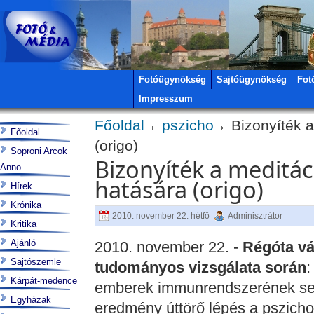
Fotóügynökség
Sajtóügynökség
Fot
Impresszum
Főoldal
pszicho
Bizonyíték a
Főoldal
(origo)
Soproni Arcok
Bizonyíték a meditá
Anno
hatására (origo)
Hírek
Krónika
2010. november 22. hétfő
Adminisztrátor
Kritika
Ajánló
2010. november 22. -
Régóta vá
Sajtószemle
tudományos vizsgálata során
:
Kárpát-medence
emberek immunrendszerének sej
Egyházak
eredmény úttörő lépés a pszicho