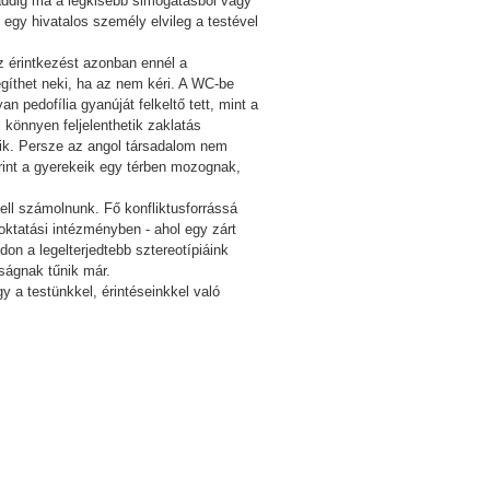
 addig ma a legkisebb simogatásból vagy
y egy hivatalos személy elvileg a testével
 érintkezést azonban ennél a
gíthet neki, ha az nem kéri. A WC-be
n pedofília gyanúját felkeltő tett, mint a
könnyen feljelenthetik zaklatás
illik. Persze az angol társadalom nem
erint a gyerekeik egy térben mozognak,
kell számolnunk. Fő konfliktusforrássá
oktatási intézményben - ahol egy zárt
n a legelterjedtebb sztereotípiáink
tságnak tűnik már.
 a testünkkel, érintéseinkkel való