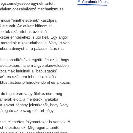
Apróhirdetések
a legszemélyesebb ügynek tartott
ársadalom önszabályozó mechanizmusai
ndiai "érinthetetlenek" kasztjára
ele volt. Az etikett kifinomult
sportok számítottak az elmúlt
szer érintéséhez is ütő kell. Egy angol
 maradtak a köztudatban is. Vagy itt van
er a dinnyét is, a palacsintát is (ha
elszabadításával együtt járt az is, hogy
pcsolatokban, hanem a gyereknevelésben
mozgalmak indulnak a "babusgatás"
se", és szó sem lehetett a közös
aktust biztosító hordókendőről és a közös
t - de tegezésre vagy ölelkezésre még
 kamerák előtt, a mentorok nyakába
st zavart néhány jelentkezőt, hogy Nagy
álogató az ország elé tárt négy
zzel ellentétes folyamatokat is vannak. A
t létesítsenek. Míg régen a tanító