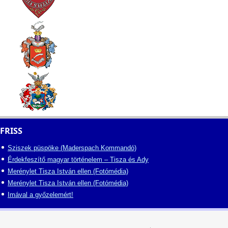
FRISS
Sziszek püspöke (Maderspach Kommandó)
Érdekfeszítő magyar történelem – Tisza és Ady
Merénylet Tisza István ellen (Fotómédia)
Merénylet Tisza István ellen (Fotómédia)
Imával a győzelemért!