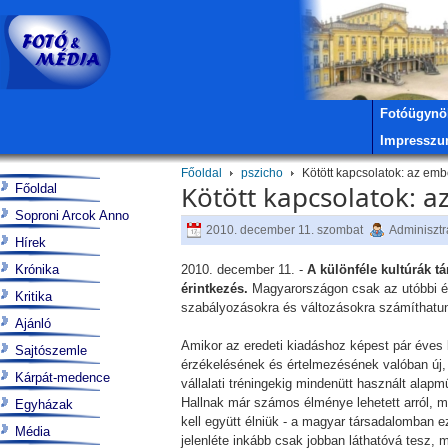
Fotóügynö
Impressz
Főoldal
pszicho
Kötött kapcsolatok: az embe
Kötött kapcsolatok: az
Főoldal
Soproni Arcok Anno
2010. december 11. szombat
Adminisztr
Hírek
Krónika
2010. december 11. -
A különféle kultúrák 
érintkezés.
Magyarországon csak az utóbbi év
Kritika
szabályozásokra és változásokra számíthatun
Ajánló
Amikor az eredeti kiadáshoz képest pár éves
Sajtószemle
érzékelésének és értelmezésének valóban új, 
Kárpát-medence
vállalati tréningekig mindenütt használt alap
Hallnak már számos élménye lehetett arról, m
Egyházak
kell együtt élniük - a magyar társadalomban e
Média
jelenléte inkább csak jobban láthatóvá tesz, 