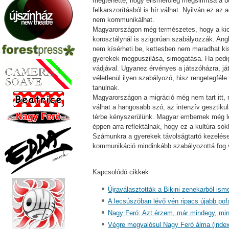
megtehette, hogy elismerőleg megsimítsa a bu
felkarszorításból is hír válhat. Nyilván ez az
nem kommunikálhat.
Magyarországon még természetes, hogy a kics
korosztálynál is szigorúan szabályozzák. Ang
nem kísérheti be, kettesben nem maradhat kisgy
gyerekek megpuszilása, simogatása. Ha pedig 
vádjával. Ugyanez érvényes a játszóházra, játs
véletlenül ilyen szabályozó, hisz rengetegfél
tanulnak.
Magyarországon a migráció még nem tart itt, n
válhat a hangosabb szó, az intenzív gesztikul
térbe kényszerülünk. Magyar embernek még le
éppen arra reflektálnak, hogy ez a kultúra so
Számunkra a gyerekek távolságtartó kezelése 
kommunikáció mindinkább szabályozottá fog 
Kapcsolódó cikkek
Újraválasztották a Bikini zenekarból ism
A lecsúszóban lévő vén ripacs újabb pof
Nagy Feró: Azt érzem, már mindegy, min
Végre megvalósul Nagy Feró álma (index