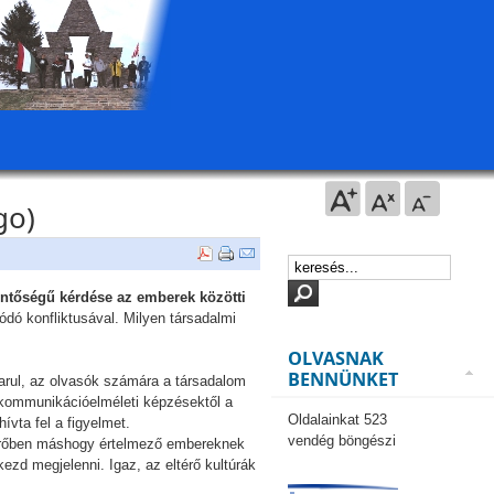
go)
entőségű kérdése az emberek közötti
dó konfliktusával. Milyen társadalmi
OLVASNAK
BENNÜNKET
arul, az olvasók számára a társadalom
a kommunikációelméleti képzésektől a
Oldalainkat 523
ívta fel a figyelmet.
vendég böngészi
t merőben máshogy értelmező embereknek
ezd megjelenni. Igaz, az eltérő kultúrák