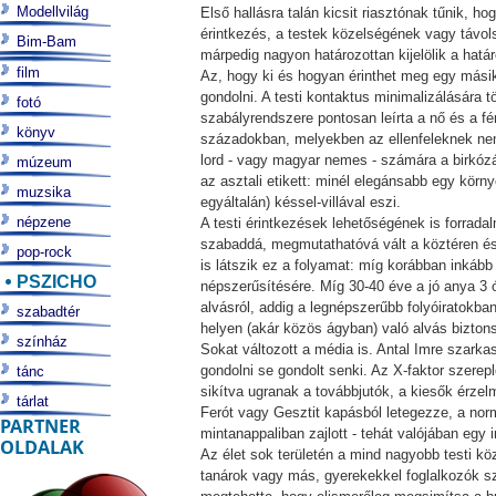
Modellvilág
Első hallásra talán kicsit riasztónak tűnik, 
érintkezés, a testek közelségének vagy távo
Bim-Bam
márpedig nagyon határozottan kijelölik a hat
film
Az, hogy ki és hogyan érinthet meg egy másik 
gondolni. A testi kontaktus minimalizálására t
fotó
szabályrendszere pontosan leírta a nő és a fé
könyv
századokban, melyekben az ellenfeleknek nem k
lord - vagy magyar nemes - számára a birkózá
múzeum
az asztali etikett: minél elegánsabb egy körn
muzsika
egyáltalán) késsel-villával eszi.
népzene
A testi érintkezések lehetőségének is forrada
szabaddá, megmutathatóvá vált a köztéren é
pop-rock
is látszik ez a folyamat: míg korábban inkáb
PSZICHO
népszerűsítésére. Míg 30-40 éve a jó anya 3 
alvásról, addig a legnépszerűbb folyóiratokba
szabadtér
helyen (akár közös ágyban) való alvás bizton
színház
Sokat változott a média is. Antal Imre szarka
gondolni se gondolt senki. Az X-faktor szerep
tánc
sikítva ugranak a továbbjutók, a kiesők érze
tárlat
Ferót vagy Gesztit kapásból letegezze, a norm
PARTNER
mintanappaliban zajlott - tehát valójában egy
OLDALAK
Az élet sok területén a mind nagyobb testi kö
tanárok vagy más, gyerekekkel foglalkozók sz