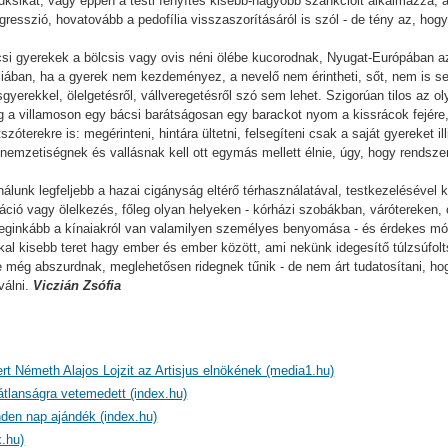
ksikat, vagy éppen a testi fenyítés kisebb-nagyobb szankcióit alkalmazza,
 agresszió, hovatovább a pedofília visszaszorításáról is szól - de tény az, hog
i gyerekek a bölcsis vagy ovis néni ölébe kucorodnak, Nyugat-Európában az
liában, ha a gyerek nem kezdeményez, a nevelő nem érintheti, sőt, nem is se
erekkel, ölelgetésről, vállveregetésről szó sem lehet. Szigorúan tilos az olya
a villamoson egy bácsi barátságosan egy barackot nyom a kissrácok fejére, 
zóterekre is: megérinteni, hintára ültetni, felsegíteni csak a saját gyereket 
e nemzetiségnek és vallásnak kell ott egymás mellett élnie, úgy, hogy rendsz
álunk legfeljebb a hazai cigányság eltérő térhasználatával, testkezelésével 
áció vagy ölelkezés, főleg olyan helyeken - kórházi szobákban, várótereken, 
ginkább a kínaiakról van valamilyen személyes benyomása - és érdekes módo
kkal kisebb teret hagy ember és ember között, ami nekünk idegesítő túlzsúfol
még abszurdnak, meglehetősen ridegnek tűnik - de nem árt tudatosítani, hogy
válni.
Viczián Zsófia
ert Németh Alajos Lojzit az Artisjus elnökének (media1.hu)
átlanságra vetemedett (index.hu)
den nap ajándék (index.hu)
.hu)