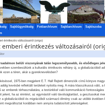
kség
Sajtóügynökség
Fotóarchívum
Sajtóarchívum
Sajtószoba
um
ri érintkezés változásairól (origo)
 emberi érintkezés változásairól (ori
átor
társadalmon belüli viszonyának talán legszemélyesebb, és elsődleges jel
ekben szembesültünk a kulturális érintkezés néhány új, a globalizációból adó
k ezen a téren, akár a gyereknevelésben?
 késéssel, 1975-ben megjelent E.T. Hall Rejtett dimenziók című könyve magy
addig kevésbé reflektált területeit nyitotta meg. A mára klasszikussá váló, 
mű az emberek térhasználatára, a testünkkel való kommunikáció fontosságára h
it jelent, ha az érintést, az egymástól való távolságtartást, a gesztusoka
z a globalizációból és migrációból származó élmény csak az utóbbi években k
mint megváltoztat korábban nem annyira tudatosított jelenségeket.