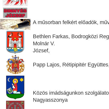
A műsorban felkért előadók, mű
Bethlen Farkas, Bodrogközi Reg
Molnár V.
József,
Papp Lajos, Rétipipitér Együtte
Közös imádságunkon szolgálato
Nagyasszonya