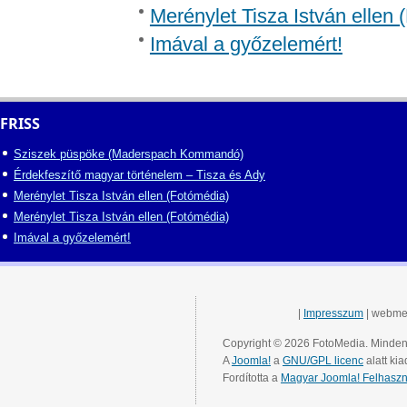
Merénylet Tisza István ellen 
Imával a győzelemért!
FRISS
Sziszek püspöke (Maderspach Kommandó)
Érdekfeszítő magyar történelem – Tisza és Ady
Merénylet Tisza István ellen (Fotómédia)
Merénylet Tisza István ellen (Fotómédia)
Imával a győzelemért!
|
Impresszum
| webme
Copyright © 2026 FotoMedia. Minden 
A
Joomla!
a
GNU/GPL licenc
alatt kia
Fordította a
Magyar Joomla! Felhaszn