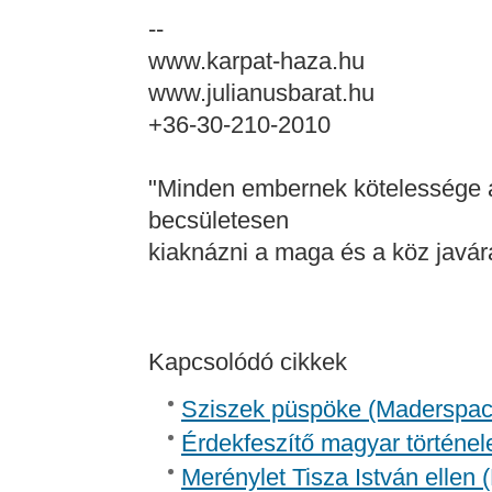
--
www.karpat-haza.hu
www.julianusbarat.hu
+36-30-210-2010
"Minden embernek kötelessége a 
becsületesen
kiaknázni a maga és a köz javár
Kapcsolódó cikkek
Sziszek püspöke (Madersp
Érdekfeszítő magyar történel
Merénylet Tisza István ellen 