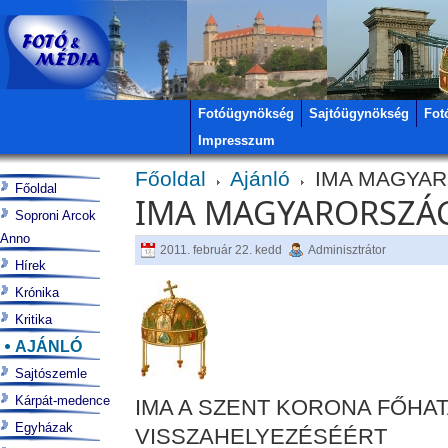
Fotóügynökség
Sajtóügynökség
Fot
Impresszum
Főoldal
Ajánló
IMA MAGYA
Főoldal
IMA MAGYARORSZÁ
Soproni Arcok
Anno
2011. február 22. kedd
Adminisztrátor
Hírek
Krónika
Kritika
AJÁNLÓ
Sajtószemle
Kárpát-medence
IMA A SZENT KORONA FŐHA
Egyházak
VISSZAHELYEZÉSÉÉRT