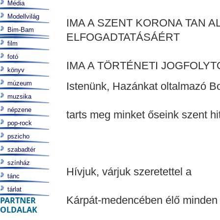
Média
Modellvilág
IMA A SZENT KORONA TAN 
Bim-Bam
ELFOGADTATÁSÁÉRT
film
fotó
IMA A TÖRTÉNETI JOGFOLY
könyv
múzeum
Istenünk, Hazánkat oltalmazó B
muzsika
népzene
tarts meg minket őseink szent h
pop-rock
pszicho
szabadtér
színház
Hívjuk, várjuk szeretettel a
tánc
tárlat
Kárpát-medencében élő minden 
PARTNER
OLDALAK