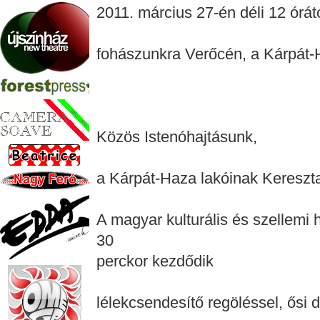
2011. március 27-én déli 12 órá
fohászunkra Verőcén, a Kárpát-
Közös Istenóhajtásunk,
a Kárpát-Haza lakóinak Kereszta
A magyar kulturális és szellemi
30
perckor kezdődik
lélekcsendesítő regöléssel, ősi d