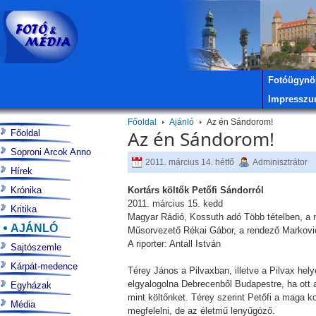
Fotóügynö
Impressz
Főoldal
Ajánló
Az én Sándorom!
Az én Sándorom!
Főoldal
Soproni Arcok Anno
2011. március 14. hétfő
Adminisztrátor
Hírek
Krónika
Kortárs költők Petőfi Sándorról
2011. március 15. kedd
Kritika
Magyar Rádió, Kossuth adó Több tételben, a
AJÁNLÓ
Műsorvezető Rékai Gábor, a rendező Markovi
A riporter: Antall István
Sajtószemle
Kárpát-medence
Térey János a Pilvaxban, illetve a Pilvax hel
elgyalogolna Debrecenből Budapestre, ha ott 
Egyházak
mint költőnket. Térey szerint Petőfi a maga k
Média
megfelelni, de az életmű lenyűgöző.