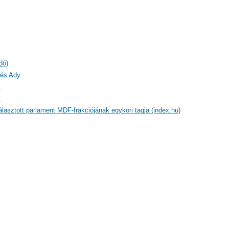
dó)
 és Ady
)
)
lasztott parlament MDF-frakciójának egykori tagja (index.hu)