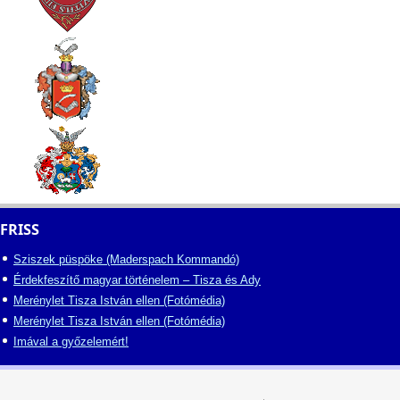
FRISS
Sziszek püspöke (Maderspach Kommandó)
Érdekfeszítő magyar történelem – Tisza és Ady
Merénylet Tisza István ellen (Fotómédia)
Merénylet Tisza István ellen (Fotómédia)
Imával a győzelemért!