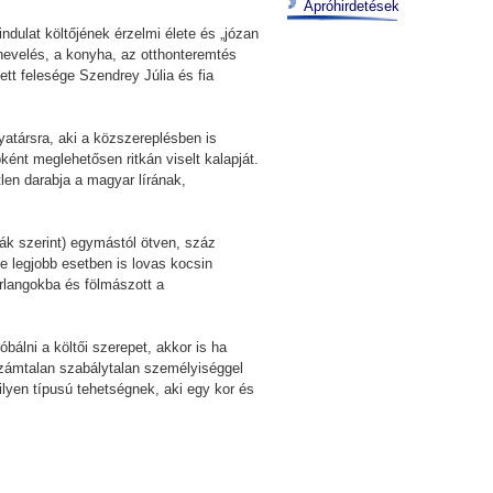
Apróhirdetések
dulat költőjének érzelmi élete és „józan
eknevelés, a konyha, az otthonteremtés
tett felesége Szendrey Júlia és fia
yatársra, aki a közszereplésben is
bként meglehetősen ritkán viselt kalapját.
len darabja a magyar lírának,
blák szerint) egymástól ötven, száz
e legjobb esetben is lovas kocsin
arlangokba és fölmászott a
bálni a költői szerepet, akkor is ha
számtalan szabálytalan személyiséggel
lyen típusú tehetségnek, aki egy kor és