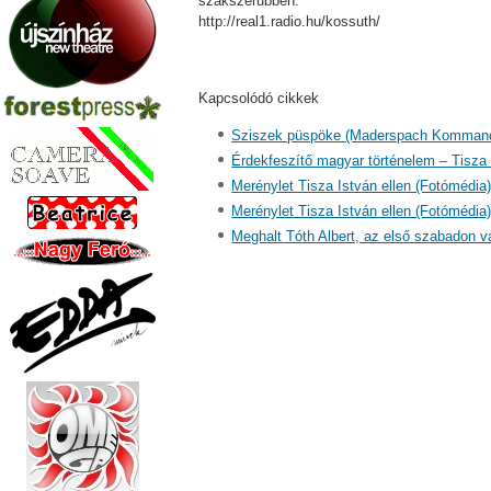
szakszerűbben:
http://real1.radio.hu/kossuth/
Kapcsolódó cikkek
Sziszek püspöke (Maderspach Komman
Érdekfeszítő magyar történelem – Tisza
Merénylet Tisza István ellen (Fotómédia
Merénylet Tisza István ellen (Fotómédia
Meghalt Tóth Albert, az első szabadon vá