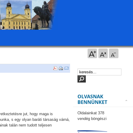
OLVASNAK
BENNÜNKET
Oldalainkat 378
vetkeztetésre jut, hogy maga is
vendég böngészi
unka, s egy olyan baráti társaság várná,
inak talán nem tudott teljesen