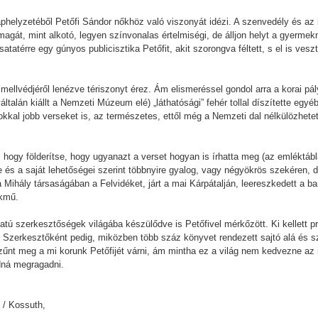
helyzetéből Petőfi Sándor nőkhöz való viszonyát idézi. A szenvedély és az in
önmagát, mint alkotó, legyen színvonalas értelmiségi, de álljon helyt a gyerm
atatérre egy gúnyos publicisztika Petőfit, akit szorongva féltett, s el is vesz
llvédjéről lenézve tériszonyt érez. Ám elismeréssel gondol arra a korai pál
általán kiállt a Nemzeti Múzeum elé) „láthatósági” fehér tollal díszítette egyé
okkal jobb verseket is, az természetes, ettől még a Nemzeti dal nélkülözhetet
ol, hogy földerítse, hogy ugyanazt a verset hogyan is írhatta meg (az emléktá
 és a saját lehetőségei szerint többnyire gyalog, vagy négyökrös szekéren, d
 Mihály társaságában a Felvidéket, járt a mai Kárpátalján, leereszkedett a b
emekmű.
tú szerkesztőségek világába készülődve is Petőfivel mérkőzött. Ki kellett pró
l. Szerkesztőként pedig, miközben több száz könyvet rendezett sajtó alá és 
nt meg a mi korunk Petőfijét várni, ám mintha ez a világ nem kedvezne az i
dná megragadni.
s / Kossuth,