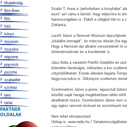
Modellvilág
Szabó T. Anna a „befordultam a konyhába” alap
Bim-Bam
esze” azt várta a társtól, hogy teljesítse ki 
film
háromszögében is. Ebből a világból löki ki a cs
Zoltánka.
fotó
könyv
Lackfi János a Nemzeti Múzeum lépcsőjének me
„kitalálta önmagát”, és március idusán (ha egy
múzeum
Hogy a Nemzeti dal alkalmi versezeténél írt s
muzsika
történelmünknek és a közéletnek is.
népzene
Jász Atilla a vándorló Petőfit Gödöllőn éri ut
pop-rock
kilométer távolságra, miközben a kor szelleme
pszicho
zötykölődhetett. Ennek ellenére bejárta Tompa
hegycsúcsokra is. Útikönyve szellemes r
szabadtér
színház
Szentmártoni János a poros, lepusztult bútorza
később saját hangja meglehetősen eltért ettő
tánc
akadhatott össze, Szentmártoni János nem szű
tárlat
egy egész nemzet érzéseit és eszményeit tu
PARTNER
OLDALAK
Nem lehet elmulasztani!
Utólag is: www.radio.hu / Tartalomszolgáltatá