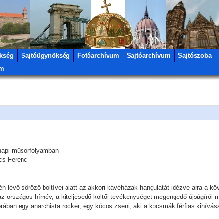
kség
Sajtóügynökség
Fotóarchívum
Sajtóarchívum
Sajtószoba
um
 napi műsorfolyamban
cs Ferenc
yén lévő söröző boltívei alatt az akkori kávéházak hangulatát idézve arra a kö
az országos hírnév, a kiteljesedő költői tevékenységet megengedő újságírói m
orában egy anarchista rocker, egy kócos zseni, aki a kocsmák férfias kihívása