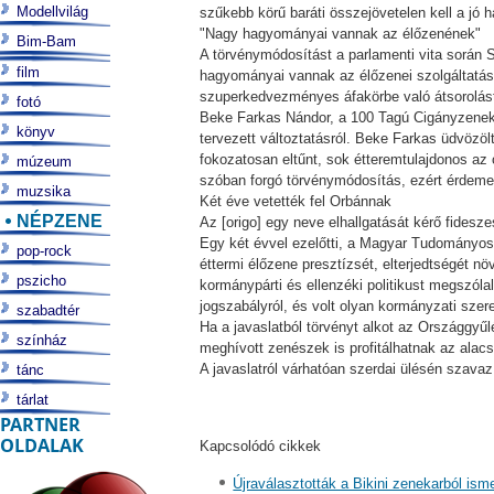
Modellvilág
szűkebb körű baráti összejövetelen kell a jó h
"Nagy hagyományai vannak az élőzenének"
Bim-Bam
A törvénymódosítást a parlamenti vita során 
film
hagyományai vannak az élőzenei szolgáltatáso
szuperkedvezményes áfakörbe való átsorolást
fotó
Beke Farkas Nándor, a 100 Tagú Cigányzenekar 
könyv
tervezett változtatásról. Beke Farkas üdvözö
fokozatosan eltűnt, sok étteremtulajdonos az 
múzeum
szóban forgó törvénymódosítás, ezért érdemes
muzsika
Két éve vetették fel Orbánnak
NÉPZENE
Az [origo] egy neve elhallgatását kérő fidesz
Egy két évvel ezelőtti, a Magyar Tudományos
pop-rock
éttermi élőzene presztízsét, elterjedtségét nö
pszicho
kormánypárti és ellenzéki politikust megszólal
jogszabályról, és volt olyan kormányzati szere
szabadtér
Ha a javaslatból törvényt alkot az Országgyű
színház
meghívott zenészek is profitálhatnak az alacs
A javaslatról várhatóan szerdai ülésén szav
tánc
tárlat
PARTNER
OLDALAK
Kapcsolódó cikkek
Újraválasztották a Bikini zenekarból ism