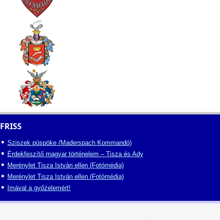
FRISS
Sziszek püspöke (Maderspach Kommandó)
Érdekfeszítő magyar történelem – Tisza és Ady
Merénylet Tisza István ellen (Fotómédia)
Merénylet Tisza István ellen (Fotómédia)
Imával a győzelemért!