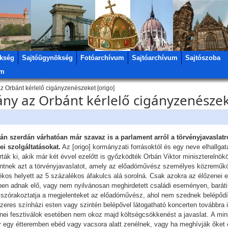
kség
Sajtóügynökség
Fotóarchívum
Sajtóarchívum
Sajtószoba
um
 Orbánt kérlelő cigányzenészeket [origo]
ny az Orbánt kérlelő cigányzenészek
tán szerdán várhatóan már szavaz is a parlament arról a törvényjavaslat
i szolgáltatásokat.
Az [origo] kormányzati forrásoktól és egy neve elhallgat
ták ki, akik már két évvel ezelőtt is győzködték Orbán Viktor miniszterelnök
ntnek azt a törvényjavaslatot, amely az előadóművész személyes közreműkö
kos helyett az 5 százalékos áfakulcs alá sorolná. Csak azokra az élőzenei e
ben adnak elő, vagy nem nyilvánosan meghirdetett családi eseményen, barát
 szórakoztatja a megjelenteket az előadóművész, ahol nem szednek belépődí
eres színházi esten vagy szintén belépővel látogatható koncerten továbbra is
ei fesztiválok esetében nem okoz majd költségcsökkenést a javaslat. A mini
r egy étteremben ebéd vagy vacsora alatt zenélnek, vagy ha meghívják őket 