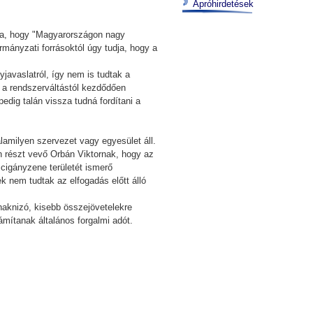
Apróhirdetések
lta, hogy "Magyarországon nagy
mányzati forrásoktól úgy tudja, hogy a
javaslatról, így nem is tudtak a
l a rendszerváltástól kezdődően
edig talán vissza tudná fordítani a
alamilyen szervezet vagy egyesület áll.
n részt vevő Orbán Viktornak, hogy az
a cigányzene területét ismerő
ek nem tudtak az elfogadás előtt álló
haknizó, kisebb összejövetelekre
ámítanak általános forgalmi adót.