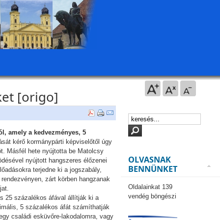
et [origo]
ról, amely a kedvezményes, 5
ását kérő kormánypárti képviselőtől úgy
öt. Másfél hete nyújtotta be Matolcsy
OLVASNAK
désével nyújtott hangszeres élőzenei
BENNÜNKET
lőadásokra terjedne ki a jogszabály,
i rendezvényen, zárt körben hangzanak
Oldalainkat 139
jat.
vendég böngészi
 25 százalékos áfával állítják ki a
mális, 5 százalékos áfát számíthatják
egy családi esküvőre-lakodalomra, vagy