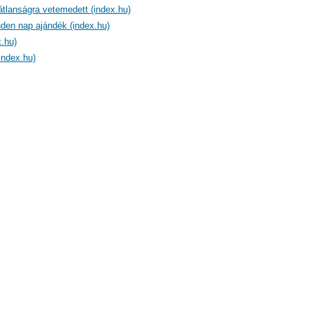
átlanságra vetemedett (index.hu)
den nap ajándék (index.hu)
.hu)
index.hu)