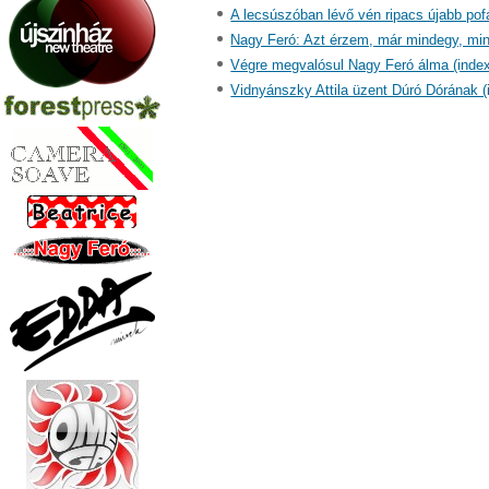
A lecsúszóban lévő vén ripacs újabb pof
Nagy Feró: Azt érzem, már mindegy, min
Végre megvalósul Nagy Feró álma (index
Vidnyánszky Attila üzent Dúró Dórának (