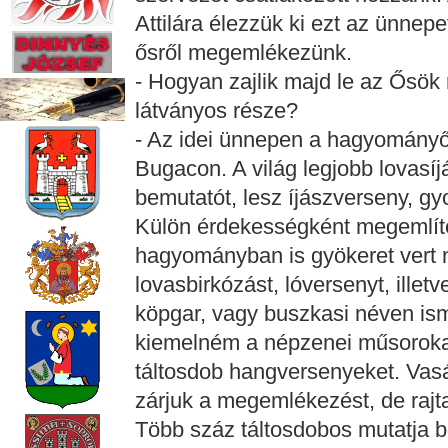
Attilára élezzük ki ezt az ünnepe
ősről megemlékezünk.
- Hogyan zajlik majd le az Ősök
látványos része?
- Az idei ünnepen a hagyományő
Bugacon. A világ legjobb lovasíj
bemutatót, lesz íjászverseny, g
Külön érdekességként megemlít
hagyományban is gyökeret vert n
lovasbirkózást, lóversenyt, ille
köpgar, vagy buszkasi néven isme
kiemelném a népzenei műsorokat
táltosdob hangversenyeket. Vasá
zárjuk a megemlékezést, de rajt
Több száz táltosdobos mutatja b