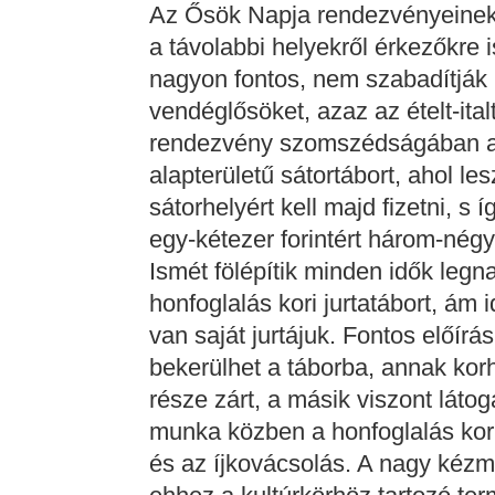
Az Ősök Napja rendezvényeinek 
a távolabbi helyekről érkezőkre 
nagyon fontos, nem szabadítják 
vendéglősöket, azaz az ételt-ital
rendezvény szomszédságában a 
alapterületű sátortábort, ahol 
sátorhelyért kell majd fizetni, s 
egy-kétezer forintért három-négy
Ismét fölépítik minden idők leg
honfoglalás kori jurtatábort, ám
van saját jurtájuk. Fontos előírá
bekerülhet a táborba, annak korhű
része zárt, a másik viszont láto
munka közben a honfoglalás kori
és az íjkovácsolás. A nagy kéz