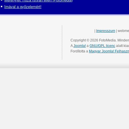
Merénylet Tisza István ellen (Fotómédia)
Imával a győzelemért!
|
Impresszum
| webme
Copyright © 2026 FotoMedia. Minden 
A
Joomla!
a
GNU/GPL licenc
alatt kia
Fordította a
Magyar Joomla! Felhaszn