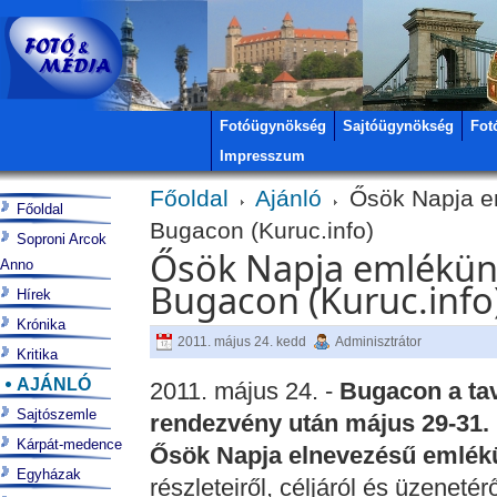
Fotóügynökség
Sajtóügynökség
Fot
Impresszum
Főoldal
Ajánló
Ősök Napja e
Főoldal
Bugacon (Kuruc.info)
Soproni Arcok
Ősök Napja emlékün
Anno
Bugacon (Kuruc.info
Hírek
Krónika
2011. május 24. kedd
Adminisztrátor
Kritika
AJÁNLÓ
2011. május 24. -
Bugacon a tav
Sajtószemle
rendezvény után május 29-31. k
Kárpát-medence
Ősök Napja elnevezésű emlék
Egyházak
részleteiről, céljáról és üzeneté