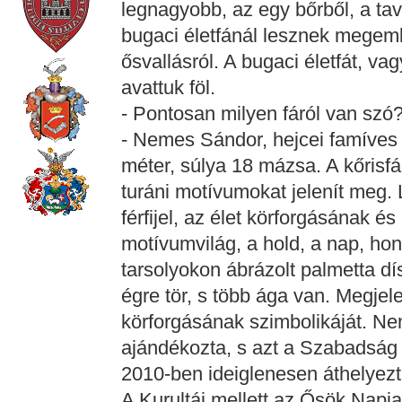
legnagyobb, az egy bőrből, a tava
bugaci életfánál lesznek megem
ősvallásról. A bugaci életfát, vag
avattuk föl.
- Pontosan milyen fáról van szó
- Nemes Sándor, hejcei famíves
méter, súlya 18 mázsa. A kőrisfáb
turáni motívumokat jelenít meg. 
férfijel, az élet körforgásának és
motívumvilág, a hold, a nap, ho
tarsolyokon ábrázolt palmetta dís
égre tör, s több ága van. Megjel
körforgásának szimbolikáját. N
ajándékozta, s azt a Szabadság tér
2010-ben ideiglenesen áthelyezt
A Kurultáj mellett az Ősök Napj