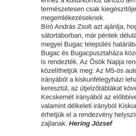
ehhez a kultúrkörhöz tartozó te
természetesen csak kiegészítőj
megemlékezéseknek.
Bíró András Zsolt azt ajánlja, ho
sátortáborban, már péntek délu
megyei Bugac település határába
Bugac és Bugacpusztaháza között
is rendezték. Az Ősök Napja ren
közelíthetjük meg: Az M5-ös aut
irányából a kiskunfélegyházi leh
keresztül, az útjelzőtáblákat kö
Kecskemét irányából az előbbive
valamint délkeleti irányból Kisk
érhetjük el a rendezvény helyszí
zajlanak.
Hering József