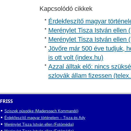
Kapcsolódó cikkek
Érdekfeszítő magyar történel
Merénylet Tisza István ellen 
Merénylet Tisza István ellen 
Jövőre már 500 éve tudjuk, h
is ott volt (index.hu)
Azzal álltak elő: nincs szüksé
szlovák állam fizessen (telex
FRISS
Sziszek püspöke (Maderspach Kommandó)
Érdekfeszítő magyar történelem – Tisza és Ady
Merénylet Tisza István ellen (Fotómédia)