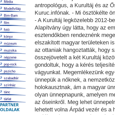
Média
antropológus, a Kurultáj és az Ő
Modellvilág
Kuruc.infónak. - Mi ösztökélte
Bim-Bam
- A Kurultáj legközelebb 2012-b
film
Alapítvány úgy látta, hogy az e
fotó
esztendőkben rendeznénk mege
könyv
elszakított magyar területeken is
múzeum
az ottaniak hangoztatták, hogy 
muzsika
összejövetelt a két Kurultáj közöt
népzene
gondoltuk, hogy a kérés teljesít
pop-rock
vágyunkat. Megemlékezünk egy-
pszicho
szabadtér
ünnepük a nőknek, a nemzetköz
színház
holokausztnak, ám a magyar ünn
tánc
olyan ünnepnapunk, amelyen me
tárlat
az őseinkről. Meg lehet ünnepeln
PARTNER
lehetett volna Árpád vezér és a 
OLDALAK