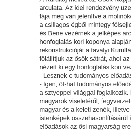
arculata. Az idei rendezvény üze
fája meg van jelenítve a molinók
a csillagos égből mintegy fölsej
és Bene vezérnek a jelképes arc
honfoglalás kori koponya alapján
rekonstrukcióját a tavalyi Kurult
fölállítjuk az ősök sátrát, ahol
nézett ki egy honfoglalás kori ve
- Lesznek-e tudományos előadá
- Igen, öt-hat tudományos előad
a sztyeppei világgal foglalkozik
magyarok viseletéről, fegyverzeté
magyar és a keleti zenék, illetv
istenképek összehasonlításáról i
előadások az ősi magyarság ered