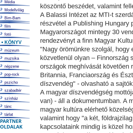
Média
köszöntő beszédet, valamint fel
Modellvilág
A Balassi Intézet az MTI-t szerd
Bim-Bam
részvétel a Publishing Hungary
film
Magyarországot mintegy 30 vend
fotó
rendezvényt a finn Magyar Kult
KÖNYV
"Nagy örömünkre szolgál, hogy 
múzeum
közvetlenül olyan – Finnország 
muzsika
országok meghívását követően r
népzene
Britannia, Franciaország és Ész
pop-rock
díszvendég" - olvasható a sajt
pszicho
szabadtér
A magyar díszvendégség mottója
színház
van) - áll a dokumentumban. A m
tánc
magyar kultúra elérhető közelség
tárlat
valamint hogy "a két, földrajzilag
PARTNER
kapcsolataink mindig is közel h
OLDALAK