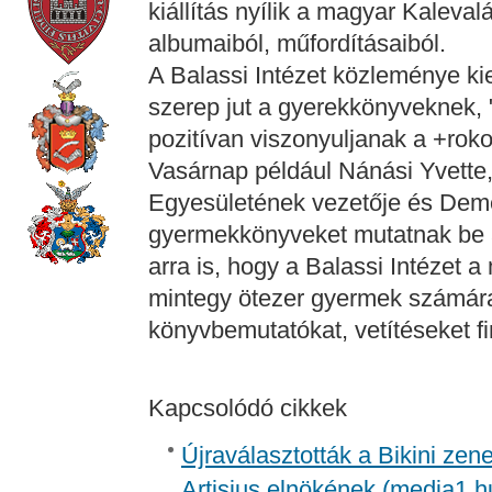
kiállítás nyílik a magyar Kaleval
albumaiból, műfordításaiból.
A Balassi Intézet közleménye ki
szerep jut a gyerekkönyveknek, 
pozitívan viszonyuljanak a +rok
Vasárnap például Nánási Yvett
Egyesületének vezetője és Dem
gyermekkönyveket mutatnak be a
arra is, hogy a Balassi Intézet
mintegy ötezer gyermek számára 
könyvbemutatókat, vetítéseket fi
Kapcsolódó cikkek
Újraválasztották a Bikini zen
Artisjus elnökének (media1.h