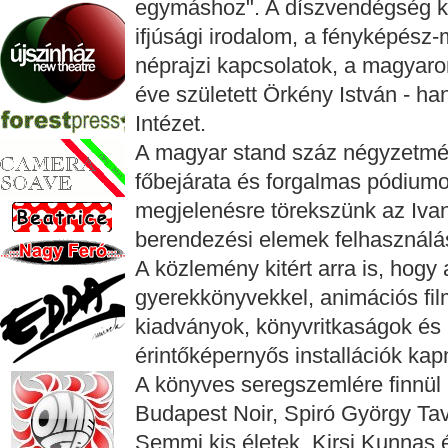
egymáshoz". A díszvendégség ki
ifjúsági irodalom, a fényképész-
néprajzi kapcsolatok, a magyaro
éve született Örkény István - h
Intézet.
A magyar stand száz négyzetmé
főbejárata és forgalmas pódiumo
megjelenésre törekszünk az Iva
berendezési elemek felhasználásá
A közlemény kitért arra is, hogy
gyerekkönyvekkel, animációs film
kiadványok, könyvritkaságok és
érintőképernyős installációk kap
A könyves seregszemlére finnül
Budapest Noir, Spiró György Ta
Semmi kis életek, Kirsi Kunnas