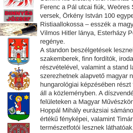
Ferenc a Pál utcai fiúk, Weöres 
versek, Örkény István 100 egype
Ristiaallokossa – esszék a magy
Vilmos Hitler lánya, Esterházy 
regénye.
A standon beszélgetések lesznek
szakemberek, finn fordítók, irod
részvételével, valamint a stand l
szerezhetnek alapvető magyar n
hungarológiai képzésében részt v
áll a közleményben. A díszvendég
felületeken a Magyar Művészkö
Hoppál Mihály eurázsiai sámáno
értékű fényképei, valamint Timá
természetfotói lesznek láthatóak