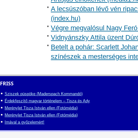
A lecsúszóban lévő vén ripac
(index.hu)
Végre megvalósul Nagy Feró 
Vidnyánszky Attila üzent Dúr
Betelt a pohár: Scarlett Joh
színészek a mesterséges inte
FRISS
Sziszek püspöke (Maderspach Kommandó)
Érdekfeszítő magyar történelem – Tisza és Ady
Merénylet Tisza István ellen (Fotómédia)
Merénylet Tisza István ellen (Fotómédia)
Imával a győzelemért!