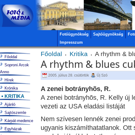
Fotóügynökség
Sajtóügynökség
Fot
Impresszum
Főoldal
Kritika
A rhythm & bl
Főoldal
A rhythm & blues cu
Soproni Arcok
Anno
2005. július 28. csütörtök
Új Szó
Hírek
A zenei botrányhõs, R.
Krónika
KRITIKA
A zenei botrányhõs, R. Kelly új
Ajánló
vezeti az USA eladási listáját
Sajtószemle
Nem szívesen lennék zenei prod
Kárpát-medence
ugyanis kiszámíthatatlanok. Ott
Egyházak