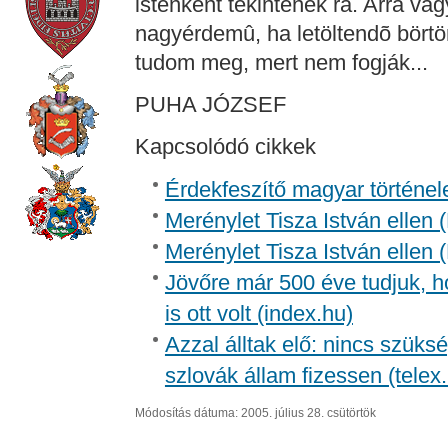
istenként tekintenek rá. Arra va
nagyérdemû, ha letöltendõ börtö
tudom meg, mert nem fogják...
PUHA JÓZSEF
Kapcsolódó cikkek
Érdekfeszítő magyar történel
Merénylet Tisza István ellen 
Merénylet Tisza István ellen 
Jövőre már 500 éve tudjuk, h
is ott volt (index.hu)
Azzal álltak elő: nincs szüksé
szlovák állam fizessen (telex
Módosítás dátuma: 2005. július 28. csütörtök