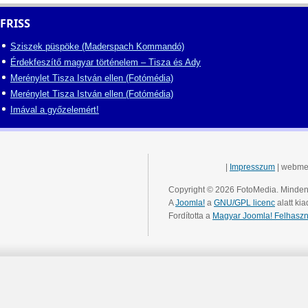
FRISS
Sziszek püspöke (Maderspach Kommandó)
Érdekfeszítő magyar történelem – Tisza és Ady
Merénylet Tisza István ellen (Fotómédia)
Merénylet Tisza István ellen (Fotómédia)
Imával a győzelemért!
|
Impresszum
| webme
Copyright © 2026 FotoMedia. Minden 
A
Joomla!
a
GNU/GPL licenc
alatt kia
Fordította a
Magyar Joomla! Felhaszn