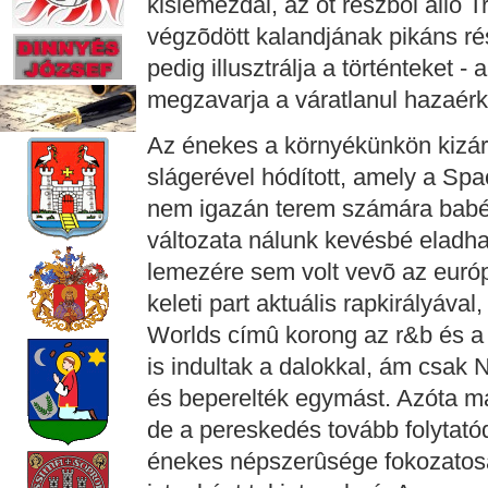
kislemezdal, az öt részbõl álló 
végzõdött kalandjának pikáns rész
pedig illusztrálja a történteket -
megzavarja a váratlanul hazaérke
Az énekes a környékünkön kizáró
slágerével hódított, amely a Sp
nem igazán terem számára babér 
változata nálunk kevésbé eladhat
lemezére sem volt vevõ az euró
keleti part aktuális rapkirályával
Worlds címû korong az r&b és a 
is indultak a dalokkal, ám csak 
és beperelték egymást. Azóta már 
de a pereskedés tovább folytatód
énekes népszerûsége fokozatos