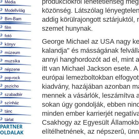
produkciókról lehetetlenség megá
Média
közönség. Látszólag lényegtelen
Modellvilág
addig körülrajongott sztárjuktól,
Bim-Bam
szemet hunynak.
film
fotó
George Michael az USA nagy ke
könyv
kalandja" és másságának felválla
múzeum
annyi hanghordozót ad el, mint 
muzsika
itt van Michael Jackson esete. A
népzene
európai lemezboltokban elfogyot
pop-rock
kiadvány, hazájában azonban má
pszicho
mennek a vásárlók, leszámítva a
szabadtér
színház
sokan úgy gondolják, ebben ninc
tánc
minden ember karrierjét negatíva
tárlat
Csakhogy az Egyesült Államokban
PARTNER
elítélhetnének, az népszerû, ünn
OLDALAK