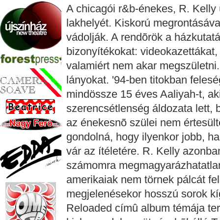
A chicagói r&b-énekes, R. Kelly
lakhelyét. Kiskorú megrontásáva
vádolják. A rendõrök a házkutat
bizonyítékokat: videokazettákat, f
valamiért nem akar megszületni.
lányokat. '94-ben titokban feleség
mindössze 15 éves Aaliyah-t, a
szerencsétlenség áldozata lett, bá
az énekesnõ szülei nem értesültek
gondolná, hogy ilyenkor jobb, ha
vár az ítéletére. R. Kelly azonb
számomra megmagyarázhatatlan:
amerikaiak nem törnek pálcát fe
megjelenésekor hosszú sorok kíg
Reloaded címû album témája ter