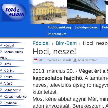
Fotóügynökség
Sajtóügynökség
Fot
Impresszum
Főoldal
Bim-Bam
Hoci, nesz
Főoldal
Hoci, nesze!
Soproni Arcok
Anno
2013. március 20. szerda
Adminisztrátor
Hírek
2013. március 20. -
Véget ért a
Krónika
kapcsolatos hajcihő.
A tamtam-
Kritika
Ajánló
neves, televíziós újságíró nagyv
Sajtószemle
kitüntetést.
Kárpát-medence
Most kéne abbahagyni! Már, mint
Egyházak
adományozását. Berekeszteni. A 