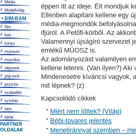
Média
éppen itt az ideje. Élt mondjuk ké
Modellvilág
Ellenben alapítani kellene egy új
BIM-BAM
média-megmondók befolyásolnak.
film
ifjúról. A Petőfi-körből. Az akkori
fotó
Valamennyi újságíró szervezet j
könyv
emlékű MÚOSZ is.
múzeum
Az adományozást valamilyen err
muzsika
kellene letenni. (Van ilyen?) Aki v
népzene
Mindenesetre kíváncsi vagyok, a
pop-rock
mit lépnek? (z)
pszicho
szabadtér
Kapcsolódó cikkek
színház
tánc
Miért nem lőttek? (Világ)
tárlat
Bébi-tovares jelentés
PARTNER
OLDALAK
Menetiránnyal szemben – mi