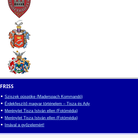
FRISS
Sziszek püspöke (Maderspach Kommandó)
Érdekfeszítő magyar történelem – Tisza és Ady
Merénylet Tisza István ellen (Fotómédia)
Merénylet Tisza István ellen (Fotómédia)
Imával a győzelemért!