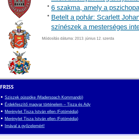
6 szakma, amely a pszichopa
Betelt a pohár: Scarlett Joh
színészek a mesterséges inte
Módosítás dátuma: 2013. június 12. szerda
FRISS
Sziszek püspöke (Maderspach Kommandó)
Érdekfeszítő magyar történelem – Tisza és Ady
Merénylet Tisza István ellen (Fotómédia)
Merénylet Tisza István ellen (Fotómédia)
Imával a győzelemért!