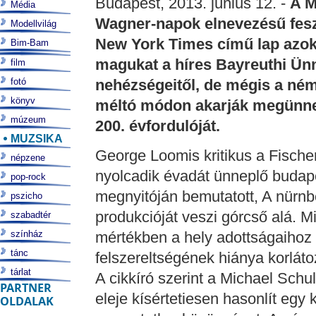
Budapest, 2013. június 12. -
A M
Média
Wagner-napok elnevezésű feszti
Modellvilág
New York Times című lap azo
Bim-Bam
magukat a híres Bayreuthi Ünn
film
fotó
nehézségeitől, de mégis a ném
könyv
méltó módon akarják megünne
múzeum
200. évfordulóját.
MUZSIKA
George Loomis kritikus a Fischer
népzene
nyolcadik évadát ünneplő budape
pop-rock
megnyitóján bemutatott, A nürnb
pszicho
produkcióját veszi górcső alá. Min
szabadtér
színház
mértékben a hely adottságaihoz 
tánc
felszereltségének hiánya korláto
tárlat
A cikkíró szerint a Michael Schu
PARTNER
eleje kísértetiesen hasonlít egy
OLDALAK