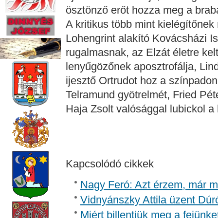
ösztönző erőt hozza meg a braba
A kritikus több mint kielégítőne
Lohengrint alakító Kovácsházi Is
rugalmasnak, az Elzát életre kel
lenyűgözőnek aposztrofálja, Li
ijesztő Ortrudot hoz a színpado
Telramund gyötrelmét, Fried Péte
Haja Zsolt valósággal lubickol a
Kapcsolódó cikkek
Nagy Feró: Azt érzem, már m
Vidnyánszky Attila üzent Dúr
Miért billentjük meg a fejünk