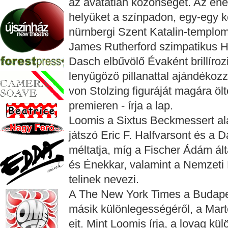
az avatatlan közönséget. Az ének
helyüket a színpadon, egy-egy ko
nürnbergi Szent Katalin-templom
James Rutherford szimpatikus H
Dasch elbűvölő Évaként brillíroz
lenyűgöző pillanattal ajándékoz
von Stolzing figuráját magára ölt
premieren - írja a lap.
Loomis a Sixtus Beckmessert ala
játszó Eric F. Halfvarsont és a D
méltatja, míg a Fischer Ádám ál
és Énekkar, valamint a Nemzeti 
telinek nevezi.
A The New York Times a Budape
másik különlegességéről, a Mart
ejt. Mint Loomis írja, a lovag kül