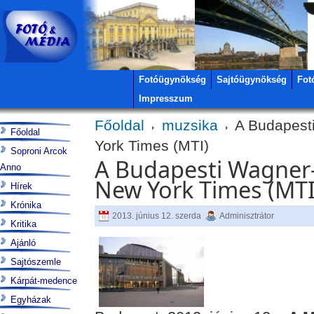
Fotóügynökség
Sajtóügynökség
Fot
Impresszum
Főoldal
muzsika
A Budapesti
Főoldal
York Times (MTI)
Soproni Arcok
A Budapesti Wagner-
Anno
New York Times (MTI
Hírek
Krónika
2013. június 12. szerda
Adminisztrátor
Kritika
Ajánló
Sajtószemle
Kárpát-medence
Egyházak