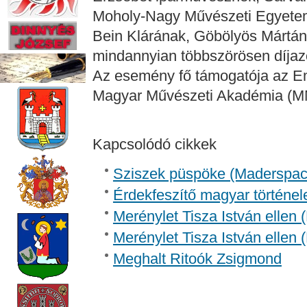
Moholy-Nagy Művészeti Egyetem
Bein Klárának, Göbölyös Mártán
mindannyian többszörösen díjazot
Az esemény fő támogatója az Em
Magyar Művészeti Akadémia (M
Kapcsolódó cikkek
Sziszek püspöke (Madersp
Érdekfeszítő magyar történel
Merénylet Tisza István ellen 
Merénylet Tisza István ellen 
Meghalt Ritoók Zsigmond