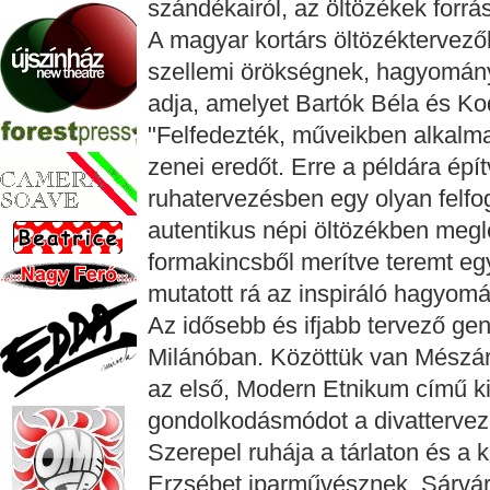
szándékairól, az öltözékek forrás
A magyar kortárs öltözéktervezők
szellemi örökségnek, hagyományn
adja, amelyet Bartók Béla és Ko
"Felfedezték, műveikben alkalm
zenei eredőt. Erre a példára épít
ruhatervezésben egy olyan felfo
autentikus népi öltözékben me
formakincsből merítve teremt egy
mutatott rá az inspiráló hagyom
Az idősebb és ifjabb tervező gen
Milánóban. Közöttük van Mészár
az első, Modern Etnikum című kiál
gondolkodásmódot a divatterve
Szerepel ruhája a tárlaton és a 
Erzsébet iparművésznek, Sárváry 