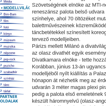
Média
Szövetségének elnöke az MTI-n
MODELLVILÁG
reneszánsz palota belső udvara 
Bim-Bam
színhelye, ahol 70 öltözéket mu
film
balettművészeinek közreműködés
fotó
táncbetétekkel színesített koreo
könyv
tervező modelljeiben.
múzeum
Párizs mellett Milánó a divatvil
muzsika
az olasz divathét egyik esemény
népzene
Divatkamara elnöke - tette hozz
pop-rock
Korábban, június 13-án ugyancs
pszicho
szabadtér
modelljéből nyílt kiállítás a Pa
színház
hónapon át nézhetik meg az érde
tánc
udvarán 3 méter magas plexi pir
tárlat
pedig a palota első emeletének 9
PARTNER
készült háromnyelvű (olasz-ango
OLDALAK