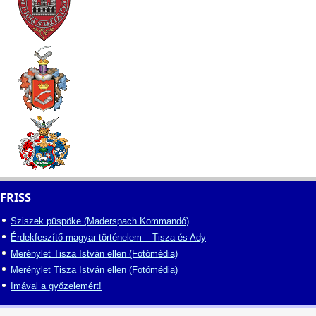
FRISS
Sziszek püspöke (Maderspach Kommandó)
Érdekfeszítő magyar történelem – Tisza és Ady
Merénylet Tisza István ellen (Fotómédia)
Merénylet Tisza István ellen (Fotómédia)
Imával a győzelemért!