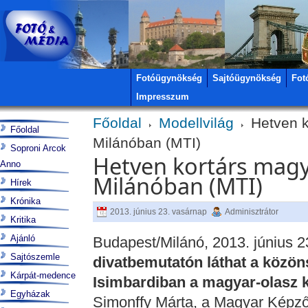
Fotóügynökség
Sajtóügynökség
Fot
Impresszum
Főoldal
Modellvilág
Hetven k
Főoldal
Milánóban (MTI)
Soproni Arcok
Hetven kortárs magya
Anno
Milánóban (MTI)
Hírek
Krónika
2013. június 23. vasárnap
Adminisztrátor
Kritika
Ajánló
Budapest/Milánó, 2013. június 2
Sajtószemle
divatbemutatón láthat a közö
Kárpát-medence
Isimbardiban a magyar-olasz k
Egyházak
Simonffy Márta, a Magyar Kép