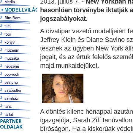
2013. július 7. -
New Yorkban h
Média
hasonlóan törvénybe iktatják 
MODELLVILÁG
jogszabályokat.
Bim-Bam
film
A divatipar vezető modelljeiért f
fotó
Jeffrey Klein és Diane Savino sz
könyv
tesznek az ügyben New York álla
múzeum
jogait, és az értük felelős sze
muzsika
majd munkaidejüket.
népzene
pop-rock
pszicho
szabadtér
színház
tánc
A döntés kilenc hónappal azután 
tárlat
igazgatója, Sarah Ziff tanúvallo
PARTNER
OLDALAK
bíróságon. Ha a kiskorúak védel