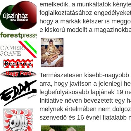
emelkedik, a munkáltatók kényt
foglalkoztatásához engedélyeket
hogy a márkák kétszer is meggo
e kiskorú modellt a magazinokban
Természetesen kisebb-nagyobb sike
arra, hogy javítson a jelenlegi 
legbefolyásosabb lapjának 19 n
Initiative néven bevezetett egy 
melynek értelmében nem dolgozn
szenvedő és 16 évnél fiatalabb 