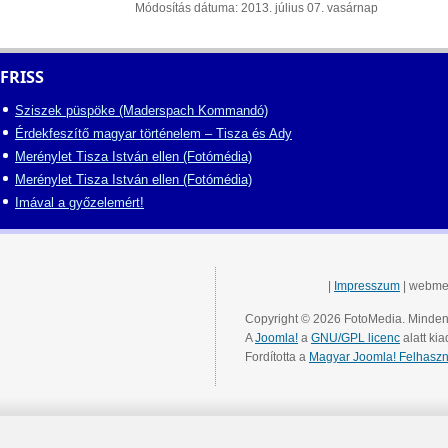
Módosítás dátuma: 2013. július 07. vasárnap
FRISS
Sziszek püspöke (Maderspach Kommandó)
Érdekfeszítő magyar történelem – Tisza és Ady
Merénylet Tisza István ellen (Fotómédia)
Merénylet Tisza István ellen (Fotómédia)
Imával a győzelemért!
|
Impresszum
| webme
Copyright © 2026 FotoMedia. Minden 
A
Joomla!
a
GNU/GPL licenc
alatt kia
Fordította a
Magyar Joomla! Felhaszn