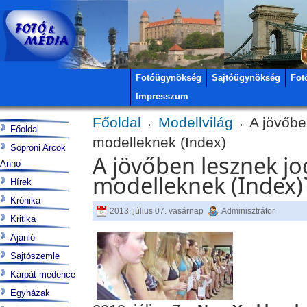
Fotóügynökség
Sajtóügynökség
Fot
Impresszum
Főoldal
Modellvilág
A jövőben
Főoldal
modelleknek (Index)
Soproni Arcok
A jövőben lesznek jog
Anno
modelleknek (Index)
Hírek
Krónika
2013. július 07. vasárnap
Adminisztrátor
Kritika
Ajánló
Sajtószemle
Kárpát-medence
Egyházak