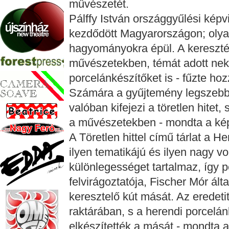
művészetét.
Pálffy István országgyűlési képv
kezdődött Magyarországon; olya
hagyományokra épül. A keresztén
művészetekben, témát adott neki,
porcelánkészítőket is - fűzte hoz
Számára a gyűjtemény legszebb
valóban kifejezi a töretlen hitet,
a művészetekben - mondta a kép
A Töretlen hittel című tárlat a 
ilyen tematikájú és ilyen nagy v
különlegességet tartalmaz, így p
felvirágoztatója, Fischer Mór ál
keresztelő kút mását. Az eredet
raktárában, s a herendi porcelán
elkészítették a mását - mondta a