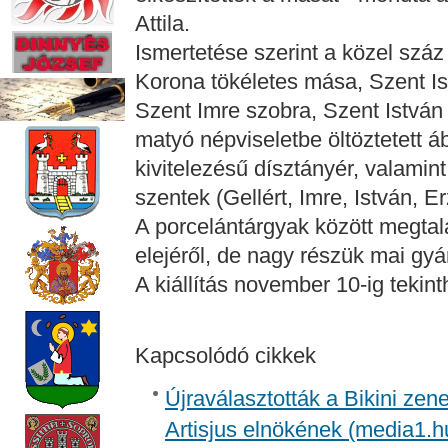
Attila.
Ismertetése szerint a közel szá
Korona tökéletes mása, Szent Is
Szent Imre szobra, Szent István
matyó népviseletbe öltöztetett á
kivitelezésű dísztányér, valamint
szentek (Gellért, Imre, István, E
A porcelántárgyak között megtal
elejéről, de nagy részük mai gyá
A kiállítás november 10-ig teki
Kapcsolódó cikkek
Újraválasztották a Bikini zen
Artisjus elnökének (media1.h