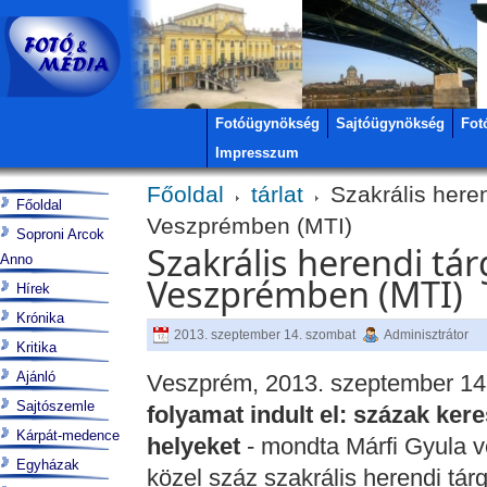
Fotóügynökség
Sajtóügynökség
Fot
Impresszum
Főoldal
tárlat
Szakrális herend
Főoldal
Veszprémben (MTI)
Soproni Arcok
Szakrális herendi tárg
Anno
Veszprémben (MTI)
Hírek
Krónika
2013. szeptember 14. szombat
Adminisztrátor
Kritika
Ajánló
Veszprém, 2013. szeptember 14
Sajtószemle
folyamat indult el: százak keres
Kárpát-medence
helyeket
- mondta Márfi Gyula ve
Egyházak
közel száz szakrális herendi tárg