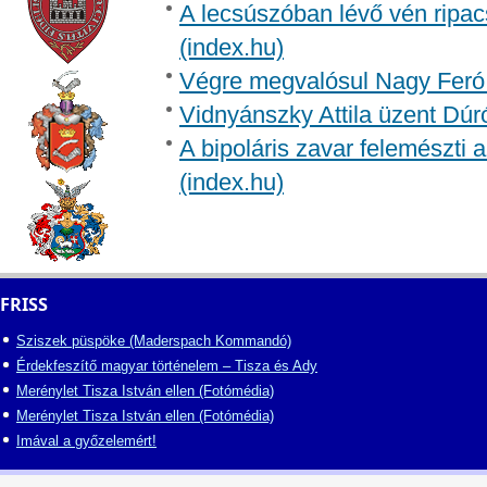
A lecsúszóban lévő vén ripac
(index.hu)
Végre megvalósul Nagy Feró 
Vidnyánszky Attila üzent Dúr
A bipoláris zavar felemészti a
(index.hu)
FRISS
Sziszek püspöke (Maderspach Kommandó)
Érdekfeszítő magyar történelem – Tisza és Ady
Merénylet Tisza István ellen (Fotómédia)
Merénylet Tisza István ellen (Fotómédia)
Imával a győzelemért!