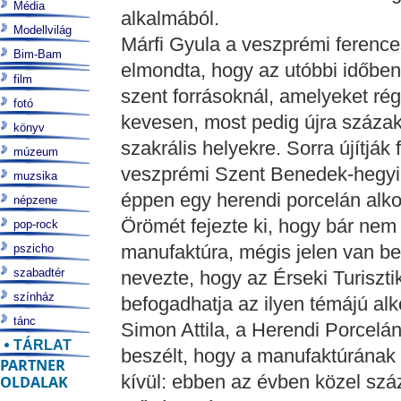
Média
alkalmából.
Modellvilág
Márfi Gyula a veszprémi ferenc
Bim-Bam
elmondta, hogy az utóbbi időben
film
szent forrásoknál, amelyeket ré
fotó
kevesen, most pedig újra százak
könyv
szakrális helyekre. Sorra újítják 
múzeum
veszprémi Szent Benedek-hegyi 
muzsika
éppen egy herendi porcelán alk
népzene
Örömét fejezte ki, hogy bár nem
pop-rock
manufaktúra, mégis jelen van be
pszicho
szabadtér
nevezte, hogy az Érseki Turiszti
színház
befogadhatja az ilyen témájú alk
tánc
Simon Attila, a Herendi Porcelán
TÁRLAT
beszélt, hogy a manufaktúrának e
PARTNER
kívül: ebben az évben közel száz
OLDALAK