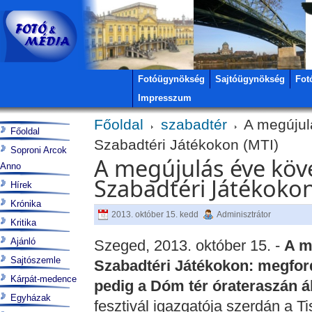
Fotóügynökség
Sajtóügynökség
Fot
Impresszum
Főoldal
szabadtér
A megújul
Főoldal
Szabadtéri Játékokon (MTI)
Soproni Arcok
A megújulás éve köve
Anno
Szabadtéri Játékokon
Hírek
Krónika
2013. október 15. kedd
Adminisztrátor
Kritika
Ajánló
Szeged, 2013. október 15. -
A m
Sajtószemle
Szabadtéri Játékokon: megfordu
Kárpát-medence
pedig a Dóm tér órateraszán áll
Egyházak
fesztivál igazgatója szerdán a Ti