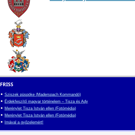
FRISS
Sziszek püspöke (Maderspach Kommandó)
Érdekfeszítő magyar történelem – Tisza és Ady
Merénylet Tisza István ellen (Fotómédia)
Merénylet Tisza István ellen (Fotómédia)
Imával a győzelemért!