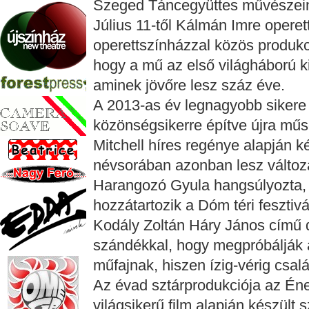
Szeged Táncegyüttes művészei
Július 11-től Kálmán Imre operet
operettszínházzal közös produk
hogy a mű az első világháború k
aminek jövőre lesz száz éve.
A 2013-as év legnagyobb sikere a
közönségsikerre építve újra műs
Mitchell híres regénye alapján k
névsorában azonban lesz változ
Harangozó Gyula hangsúlyozta,
hozzátartozik a Dóm téri fesztiv
Kodály Zoltán Háry János című da
szándékkal, hogy megpróbálják 
műfajnak, hiszen ízig-vérig csal
Az évad sztárprodukciója az Én
világsikerű film alapján készül