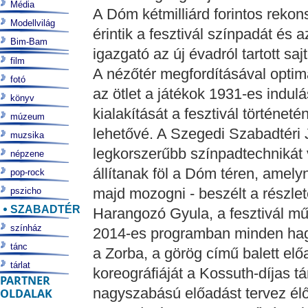
Média
A Dóm kétmilliárd forintos rekons
Modellvilág
érintik a fesztivál színpadát és 
Bim-Bam
igazgató az új évadról tartott saj
film
A nézőtér megfordításával optimál
fotó
az ötlet a játékok 1931-es indulá
könyv
kialakítását a fesztivál történe
múzeum
lehetővé. A Szegedi Szabadtéri 
muzsika
legkorszerűbb színpadtechnikát 
népzene
állítanak föl a Dóm téren, amely
pop-rock
majd mozogni - beszélt a részle
pszicho
SZABADTÉR
Harangozó Gyula, a fesztivál mű
színház
2014-es programban minden hag
tánc
a Zorba, a görög című balett előa
tárlat
koreográfiáját a Kossuth-díjas t
PARTNER
nagyszabású előadást tervez élő
OLDALAK