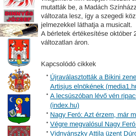
mutatták be, a Madách Színházz
változata lesz, így a szegedi kö
jelmezekkel láthatja a musicalt.
A bérletek értékesítése október 
változatlan áron.
Kapcsolódó cikkek
Újraválasztották a Bikini zen
Artisjus elnökének (media1.h
A lecsúszóban lévő vén ripac
(index.hu)
Nagy Feró: Azt érzem, már m
Végre megvalósul Nagy Feró 
Vidnyánszky Attila üzent Dúr