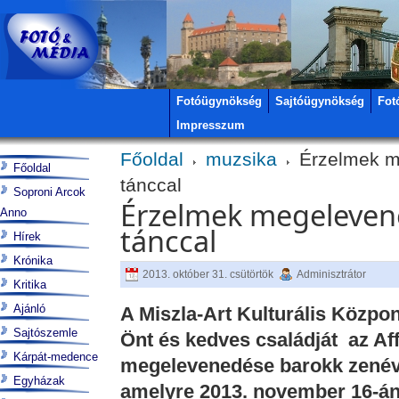
Fotóügynökség
Sajtóügynökség
Fot
Impresszum
Főoldal
muzsika
Érzelmek m
Főoldal
tánccal
Soproni Arcok
Érzelmek megelevene
Anno
tánccal
Hírek
Krónika
2013. október 31. csütörtök
Adminisztrátor
Kritika
Ajánló
A Miszla-Art Kulturális Közpon
Sajtószemle
Önt és kedves családját az Aff
Kárpát-medence
megelevenedése barokk zenéve
Egyházak
amelyre 2013. november 16-án, 