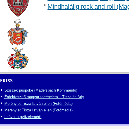
Mindhalálig rock and roll (M
FRISS
Sziszek püspöke (Maderspach Kommandó)
Érdekfeszítő magyar történelem – Tisza és Ady
Merénylet Tisza István ellen (Fotómédia)
Merénylet Tisza István ellen (Fotómédia)
Imával a győzelemért!