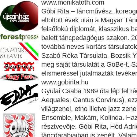
www.monikatoth.com
Góbi Rita – táncművész, koreográ
eltöltött évek után a Magyar Tá
felsőfokú diplomát, klasszikus b
balett táncpedagógus szakon. 20
továbbá neves kortárs társulat
Szabó Réka Társulata, Bozsik Yv
meg saját társulatát a GoBe-t.
elismeréssel jutalmazták tevéke
www.gobirita.hu
Gyulai Csaba 1989 óta lép fel r
Aequales, Cantus Corvinus), e
világzenei, etno illetve jazz ze
Ensemble, Makám, Kolinda. Haz
résztvevője. Góbi Rita, Hód Adri
táncdarabjaiban is zenélt. Vala