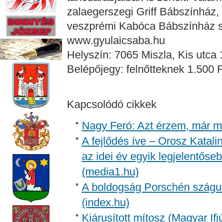
zalaegerszegi Griff Bábszínház, 
veszprémi Kabóca Bábszínház szá
www.gyulaicsaba.hu
Helyszín: 7065 Miszla, Kis utca 
Belépőjegy: felnőtteknek 1.500 
Kapcsolódó cikkek
Nagy Feró: Azt érzem, már m
A fejlődés íve – Orosz Katali
az idei év egyik legjelentőse
(media1.hu)
A boldogság Porschén szágul
(index.hu)
Kiárusított mítosz (Magyar Ifj