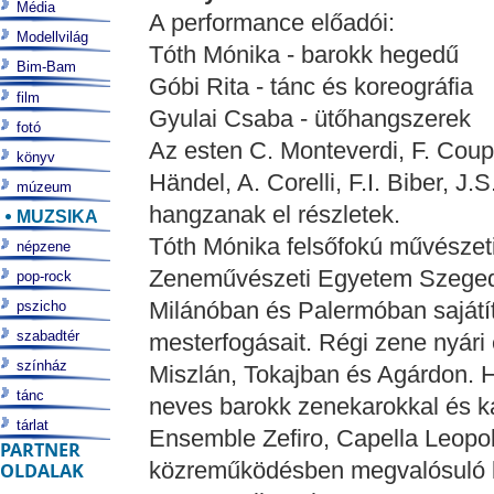
Média
A performance előadói:
Modellvilág
Tóth Mónika - barokk hegedű
Bim-Bam
Góbi Rita - tánc és koreográfia
film
Gyulai Csaba - ütőhangszerek
fotó
Az esten C. Monteverdi, F. Couper
könyv
Händel, A. Corelli, F.I. Biber, 
múzeum
hangzanak el részletek.
MUZSIKA
Tóth Mónika felsőfokú művészeti
népzene
Zeneművészeti Egyetem Szeged
pop-rock
Milánóban és Palermóban sajátí
pszicho
szabadtér
mesterfogásait. Régi zene nyár
színház
Miszlán, Tokajban és Agárdon. 
tánc
neves barokk zenekarokkal és k
tárlat
Ensemble Zefiro, Capella Leopo
PARTNER
közreműködésben megvalósuló 
OLDALAK