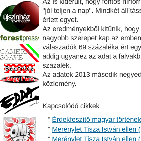
Az is kiderült, hogy fontos hírfo
"jól teljen a nap". Mindkét állí
értett egyet.
Az eredményekből kitűnik, hogy 
nagyobb szerepet kap az ember
válaszadók 69 százaléka ért egye
addig ugyanez az adat a falvak
százalék.
Az adatok 2013 második negyedé
közlemény.
Kapcsolódó cikkek
Érdekfeszítő magyar történel
Merénylet Tisza István ellen 
Merénylet Tisza István ellen 