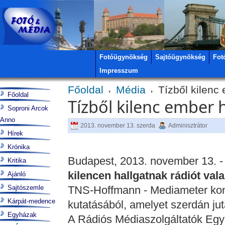
Fotóügynökség
Sajtóügynökség
Fot
Impresszum
Főoldal
Média
Tízből kilenc 
Főoldal
Tízből kilenc ember h
Soproni Arcok
Anno
2013. november 13. szerda
Adminisztrátor
Hírek
Krónika
Budapest, 2013. november 13. 
Kritika
kilencen hallgatnak rádiót va
Ajánló
Sajtószemle
TNS-Hoffmann - Mediameter kon
Kárpát-medence
kutatásából, amelyet szerdán jut
Egyházak
A Rádiós Médiaszolgáltatók Eg