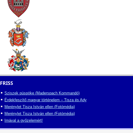
FRISS
Sziszek püspöke (Maderspach Kommandó)
Érdekfeszítő magyar történelem – Tisza és Ady
Merénylet Tisza István ellen (Fotómédia)
Merénylet Tisza István ellen (Fotómédia)
Imával a győzelemért!