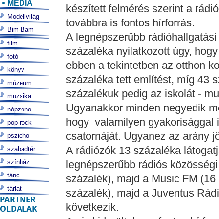
MÉDIA
készített felmérés szerint a rá
Modellvilág
továbbra is fontos hírforrás.
Bim-Bam
A legnépszerűbb rádióhallgatási
film
százaléka nyilatkozott úgy, hogy
fotó
ebben a tekintetben az otthon ko
könyv
százaléka tett említést, míg 43
múzeum
százalékuk pedig az iskolát - mu
muzsika
Ugyanakkor minden negyedik me
népzene
hogy valamilyen gyakorisággal i
pop-rock
csatornáját. Ugyanez az arány jö
pszicho
A rádiózók 13 százaléka látogat
szabadtér
színház
legnépszerűbb rádiós közösségi 
tánc
százalék), majd a Music FM (16 
tárlat
százalék), majd a Juventus Rádi
PARTNER
következik.
OLDALAK