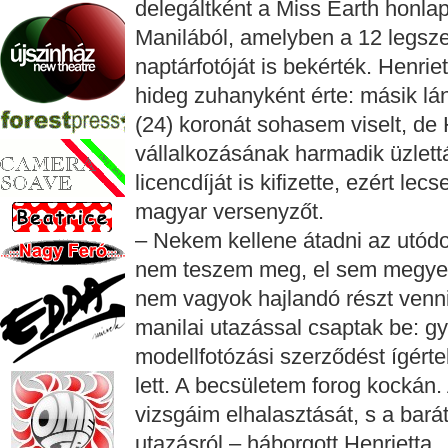
delegáltként a Miss Earth honlapj
Manilából, amelyben a 12 legsze
naptárfotóját is bekérték. Henrie
hideg zuhanyként érte: másik lá
(24) koronát sohasem viselt, de
vállalkozásának harmadik üzlet
licencdíját is kifizette, ezért le
magyar versenyzőt.
– Nekem kellene átadni az utód
nem teszem meg, el sem megyek
nem vagyok hajlandó részt venn
manilai utazással csaptak be: g
modellfotózási szerződést ígért
lett. A becsületem forog kockán.
vizsgáim elhalasztását, s a bar
utazásról – háborgott Henrietta.