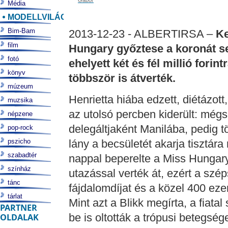
Gábor
Média
MODELLVILÁG
Bim-Bam
2013-12-23 - ALBERTIRSA –
Ke
film
Hungary győztese a koronát se
fotó
ehelyett két és fél millió forin
könyv
többször is átverték.
múzeum
Henrietta hiába edzett, diétázot
muzsika
az utolsó percben kiderült: még
népzene
delegáltjaként Manilába, pedig tö
pop-rock
pszicho
lány a becsületét akarja tisztár
szabadtér
nappal beperelte a Miss Hungary
színház
utazással verték át, ezért a széps
tánc
fájdalomdíjat és a közel 400 ezer 
tárlat
Mint azt a Blikk megírta, a fiata
PARTNER
be is oltották a trópusi betegség
OLDALAK