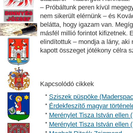
– Próbáltunk peren kívül megegy
nem sikerült elérnünk – és Ková
belátta, hogy igazam van. Megíg
másfél millió forintot kifizetnek.
elindítottuk – mondja a lány, ak
kapott összeget jótékony célra s
Kapcsolódó cikkek
Sziszek püspöke (Madersp
Érdekfeszítő magyar történel
Merénylet Tisza István ellen 
Merénylet Tisza István ellen 