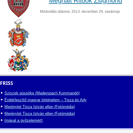
Meghalt Ritoók Zsigmond
Módosítás dátuma: 2013. december 29. vasárnap
FRISS
Sziszek püspöke (Maderspach Kommandó)
Érdekfeszítő magyar történelem – Tisza és Ady
Merénylet Tisza István ellen (Fotómédia)
Merénylet Tisza István ellen (Fotómédia)
Imával a győzelemért!