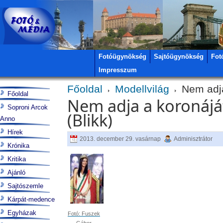
Fotóügynökség
Sajtóügynökség
Fot
Impresszum
Főoldal
Modellvilág
Nem adja 
Főoldal
Nem adja a koronáját
Soproni Arcok
(Blikk)
Anno
Hírek
2013. december 29. vasárnap
Adminisztrátor
Krónika
Kritika
Ajánló
Sajtószemle
Kárpát-medence
Egyházak
Fotó: Fuszek