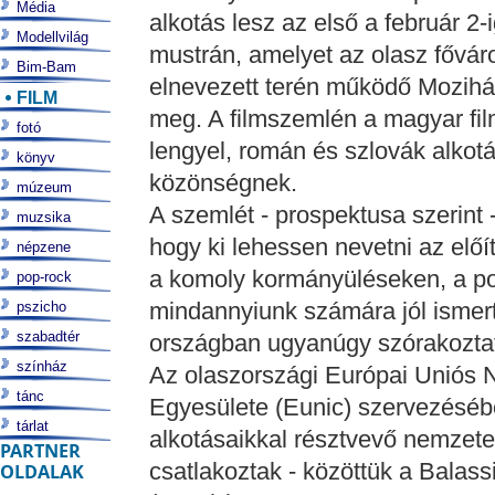
Média
alkotás lesz az első a február 2-i
Modellvilág
mustrán, amelyet az olasz fővár
Bim-Bam
elnevezett terén működő Mozih
FILM
meg. A filmszemlén a magyar film
fotó
lengyel, román és szlovák alkot
könyv
közönségnek.
múzeum
A szemlét - prospektusa szerint
muzsika
hogy ki lehessen nevetni az előít
népzene
a komoly kormányüléseken, a pol
pop-rock
mindannyiunk számára jól ismer
pszicho
szabadtér
országban ugyanúgy szórakoztat
színház
Az olaszországi Európai Uniós N
tánc
Egyesülete (Eunic) szervezéséb
tárlat
alkotásaikkal résztvevő nemzetek
PARTNER
csatlakoztak - közöttük a Balas
OLDALAK