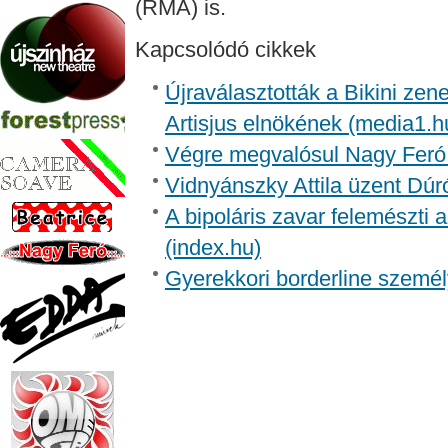
(RMA) is.
Kapcsolódó cikkek
Újraválasztották a Bikini zen
Artisjus elnökének (media1.h
Végre megvalósul Nagy Feró 
Vidnyánszky Attila üzent Dúr
A bipoláris zavar felemészti a
(index.hu)
Gyerekkori borderline személ