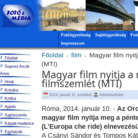
Fotóügynökség
Sajtóügynökség
Fot
Impresszum
Főoldal
film
Magyar film nyit
Főoldal
(MTI)
Soproni Arcok
Magyar film nyitja a
Anno
filmszemlét (MTI)
Hírek
Krónika
2014. január 11. szombat
Adminisztrátor
Kritika
Ajánló
Róma, 2014. január 10. -
Az Or
Sajtószemle
magyar film nyitja meg a pént
Kárpát-medence
(L'Europa che ride) elnevezé
Egyházak
A Csányi Sándor és Tompos Káty