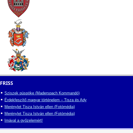
FRISS
Sziszek püspöke (Maderspach Kommandó)
Érdekfeszítő magyar történelem – Tisza és Ady
Merénylet Tisza István ellen (Fotómédia)
Merénylet Tisza István ellen (Fotómédia)
Imával a győzelemért!