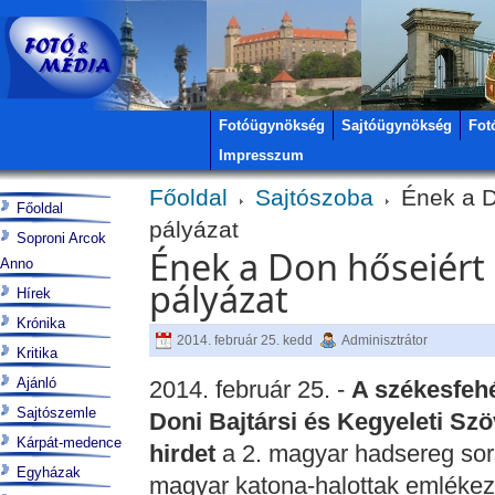
Fotóügynökség
Sajtóügynökség
Fot
Impresszum
Főoldal
Sajtószoba
Ének a Do
Főoldal
pályázat
Soproni Arcok
Ének a Don hőseiért -
Anno
pályázat
Hírek
Krónika
2014. február 25. kedd
Adminisztrátor
Kritika
Ajánló
2014. február 25. -
A székesfeh
Sajtószemle
Doni Bajtársi és Kegyeleti Szö
Kárpát-medence
hirdet
a 2. magyar hadsereg sors
Egyházak
magyar katona-halottak emlékez