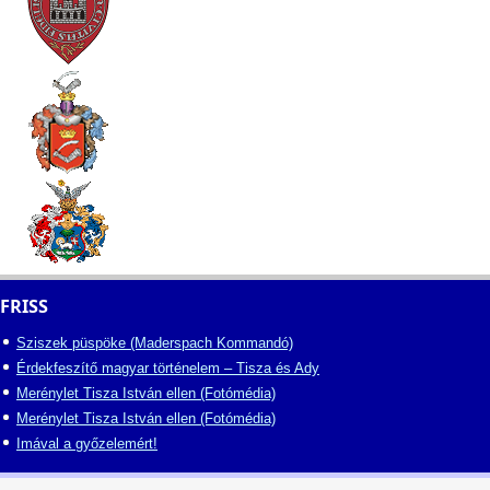
FRISS
Sziszek püspöke (Maderspach Kommandó)
Érdekfeszítő magyar történelem – Tisza és Ady
Merénylet Tisza István ellen (Fotómédia)
Merénylet Tisza István ellen (Fotómédia)
Imával a győzelemért!