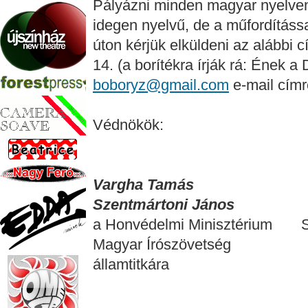
Pályázni minden magyar nyelven
idegen nyelvű, de a műfordítássa
úton kérjük elküldeni az alábbi 
14. (a borítékra írják rá: Ének a D
boboryz@gmail.com
e-mail címr
Védnökök:
Vargha Tamás Dr. C
Szentmártoni János
a Honvédelmi Minisztérium S
Magyar Írószövetség
államtit