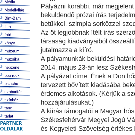
Média
Pályázni korábbi, már megjelent 
Modellvilág
beküldendő prózai írás terjede
Bim-Bam
betűkkel, szimpla sorközzel szede
film
Az öt legjobbnak ítélt írás szerző
fotó
társaság kiadványaiból összeáll
könyv
jutalmazza a kiíró.
múzeum
A pályamunkák beküldési határid
muzsika
2014. május 23-án lesz Székesf
népzene
A pályázat címe: Ének a Don hős
pop-rock
tervezett bővített kiadásába beke
pszicho
szabadtér
érdemes alkotások. (Kérjük a sz
színház
hozzájárulásukat.)
tánc
A kiírás támogatói a Magyar Ír
tárlat
Székesfehérvár Megyei Jogú Vá
PARTNER
és Kegyeleti Szövetség értékes k
OLDALAK