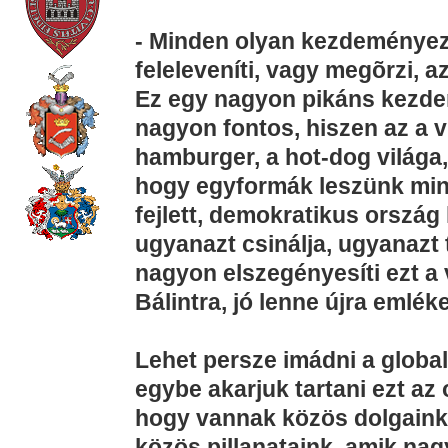
- Minden olyan kezdeménye
feleleveníti, vagy megõrzi,
Ez egy nagyon pikáns kezde
nagyon fontos, hiszen az a vi
hamburger, a hot-dog világa, 
hogy egyformák leszünk mi
fejlett, demokratikus orsz
ugyanazt csinálja, ugyanazt
nagyon elszegényesíti ezt a 
Bálintra, jó lenne újra emléke
Lehet persze imádni a global
egybe akarjuk tartani ezt az 
hogy vannak közös dolgaink
közös pillanataink, amik na