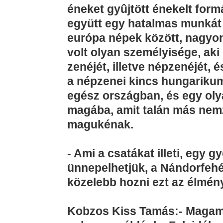
éneket gyûjtött énekelt form
együtt egy hatalmas munkát 
európa népek között, nagyon
volt olyan személyisége, aki
zenéjét, illetve népzenéjét, 
a népzenei kincs hungarikum
egész országban, és egy oly
magába, amit talán más ne
magukénak.
- Ami a csatákat illeti, egy 
ünnepelhetjük, a Nándorfehér
közelebb hozni ezt az élmé
Kobzos Kiss Tamás:- Magam 