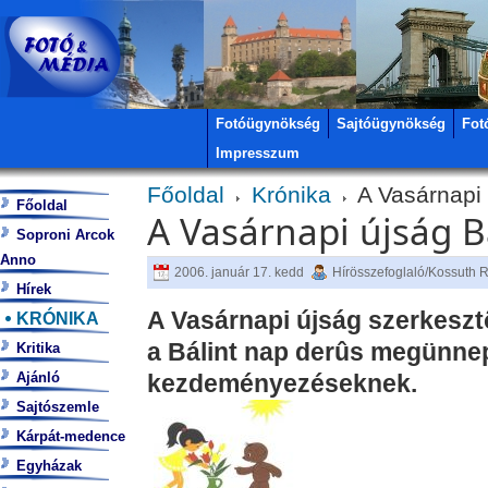
Fotóügynökség
Sajtóügynökség
Fot
Impresszum
Főoldal
Krónika
A Vasárnapi 
Főoldal
A Vasárnapi újság B
Soproni Arcok
Anno
2006. január 17. kedd
Hírösszefoglaló/Kossuth 
Hírek
A Vasárnapi újság szerkesz
KRÓNIKA
a Bálint nap derûs megünnepl
Kritika
Ajánló
kezdeményezéseknek.
Sajtószemle
Kárpát-medence
Egyházak