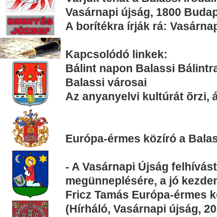
Vasárnapi újság, 1800 Budap
A borítékra írják rá: Vasárna
Kapcsolódó linkek:
Bálint napon Balassi Bálint
Balassi városai
Az anyanyelvi kultúrát õrzi, 
Európa-érmes közíró a Balass
- A Vasárnapi Újság felhívást
megünneplésére, a jó kezde
Fricz Tamás Európa-érmes k
(Hírháló, Vasárnapi újság, 20