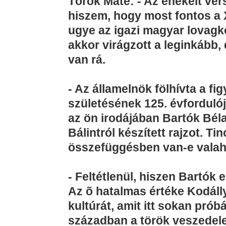
Török Máté: - Az énekelt ver
hiszem, hogy most fontos a 
ugye az igazi magyar lovagko
akkor virágzott a leginkább
van rá.
- Az államelnök fölhívta a fi
születésének 125. évfordulójá
az ön irodájában Bartók Bél
Bálintról készített rajzot. Ti
összefüggésben van-e valaho
- Feltétlenül, hiszen Bartók
Az õ hatalmas értéke Kodálly
kultúrát, amit itt sokan prób
században a török veszedele