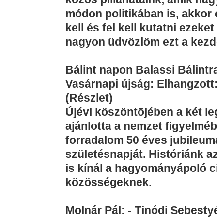
módon politikában is, akko
kell és fel kell kutatni eze
nagyon üdvözlöm ezt a kez
Bálint napon Balassi Bálint
Vasárnapi újság: Elhangzott:
(Részlet)
Újévi köszöntõjében a két l
ajánlotta a nemzet figyelmé
forradalom 50 éves jubileumá
születésnapját. Históriánk a
is kínál a hagyományápoló ci
közösségeknek.
Molnár Pál: - Tinódi Sebesty