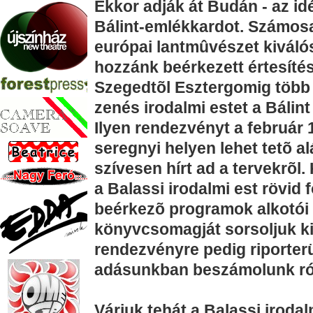
Ekkor adják át Budán - az id
Bálint-emlékkardot. Számosa
európai lantmûvészet kiválós
hozzánk beérkezett értesítés
Szegedtõl Esztergomig több m
zenés irodalmi estet a Bálint
Ilyen rendezvényt a február 
seregnyi helyen lehet tetõ a
szívesen hírt ad a tervekrõl.
a Balassi irodalmi est rövid 
beérkezõ programok alkotói 
könyvcsomagját sorsoljuk ki
rendezvényre pedig riporterü
adásunkban beszámolunk ró
Várjuk tehát a Balassi iroda