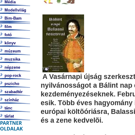
Média
Modellvilág
Bim-Bam
film
fotó
könyv
múzeum
muzsika
népzene
A Vasárnapi újság szerkes
pop-rock
pszicho
nyilvánosságot a Bálint nap
szabadtér
kezdeményezéseknek.
Febru
színház
esik. Több éves hagyomány 
tánc
európai költõóriásra, Balass
tárlat
és a zene kedvelõi.
PARTNER
OLDALAK