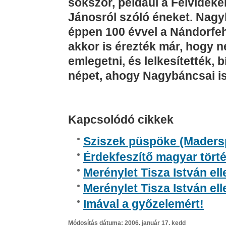
sokszor, például a Felvidék
Jánosról szóló éneket. Nagy
éppen 100 évvel a Nándorfehé
akkor is érezték már, hogy 
emlegetni, és lelkesítették, 
népet, ahogy Nagybáncsai is 
Kapcsolódó cikkek
Sziszek püspöke (Mader
Érdekfeszítő magyar tört
Merénylet Tisza István el
Merénylet Tisza István el
Imával a győzelemért!
Módosítás dátuma: 2006. január 17. kedd