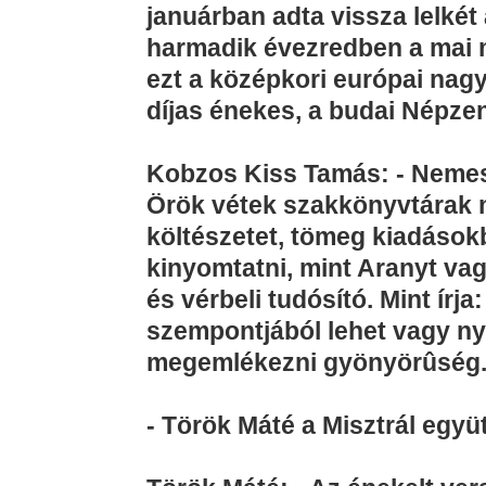
januárban adta vissza lelké
harmadik évezredben a mai 
ezt a középkori európai na
díjas énekes, a budai Népzen
Kobzos Kiss Tamás: - Nemes
Örök vétek szakkönyvtárak 
költészetet, tömeg kiadásokb
kinyomtatni, mint Aranyt vagy
és vérbeli tudósító. Mint írj
szempontjából lehet vagy ny
megemlékezni gyönyörûség
- Török Máté a Misztrál együ