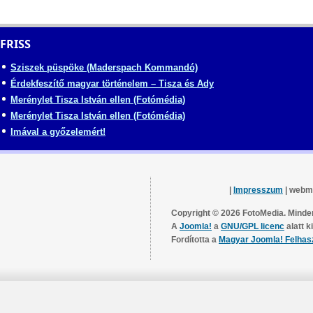
FRISS
Sziszek püspöke (Maderspach Kommandó)
Érdekfeszítő magyar történelem – Tisza és Ady
Merénylet Tisza István ellen (Fotómédia)
Merénylet Tisza István ellen (Fotómédia)
Imával a győzelemért!
|
Impresszum
| webm
Copyright © 2026 FotoMedia. Minden
A
Joomla!
a
GNU/GPL licenc
alatt k
Fordította a
Magyar Joomla! Felhas