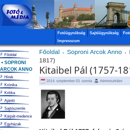
Fotóügynökség
Sajtóügynökség
Fot
Impresszum
Főoldal
Soproni Arcok Anno
Főoldal
1817)
SOPRONI
Kitaibel Pál (1757-18
ARCOK ANNO
Hírek
2014. szeptember 03. szerda
Adminisztrátor
Krónika
Kritika
Ajánló
Sajtószemle
Kárpát-medence
Egyházak