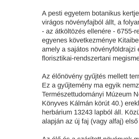
A pesti egyetem botanikus kertj
virágos növényfajból állt, a fo
- az átköltözés ellenére - 6755-
egyenes következménye Kitaibel
amely a sajátos növényföldrajz
florisztikai-rendszertani megisme
Az élőnövény gyűjtés mellett ter
Ez a gyűjtemény ma egyik nemze
Természettudományi Múzeum Növé
Könyves Kálmán körút 40.) erek
herbárium 13243 lapból áll. Köz
alapján az új faj (vagy alfaj) első