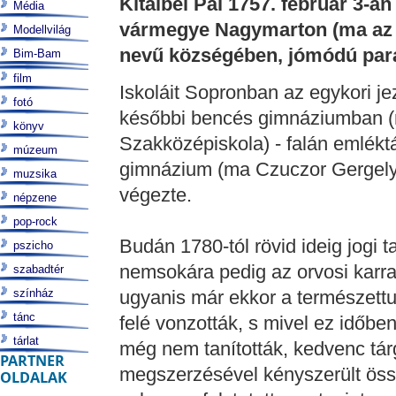
Kitaibel Pál 1757. február 3-án
Média
vármegye Nagymarton (ma az a
Modellvilág
nevű községében, jómódú para
Bim-Bam
film
Iskoláit Sopronban az egykori jez
fotó
későbbi bencés gimnáziumban (
könyv
Szakközépiskola) - falán emléktá
múzeum
gimnázium (ma Czuczor Gergely ne
muzsika
végezte.
népzene
pop-rock
Budán 1780-tól rövid ideig jogi 
pszicho
nemsokára pedig az orvosi karra
szabadtér
színház
ugyanis már ekkor a természet
tánc
felé vonzották, s mivel ez időb
tárlat
még nem tanították, kedvenc tárg
PARTNER
megszerzésével kényszerült össz
OLDALAK