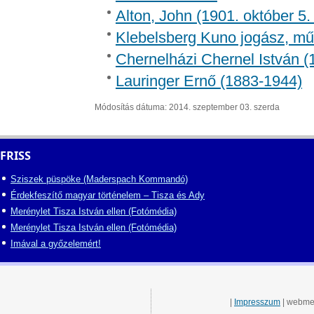
Alton, John (1901. október 5. 
Klebelsberg Kuno jogász, mű
Chernelházi Chernel István 
Lauringer Ernő (1883-1944)
Módosítás dátuma: 2014. szeptember 03. szerda
FRISS
Sziszek püspöke (Maderspach Kommandó)
Érdekfeszítő magyar történelem – Tisza és Ady
Merénylet Tisza István ellen (Fotómédia)
Merénylet Tisza István ellen (Fotómédia)
Imával a győzelemért!
|
Impresszum
| webme