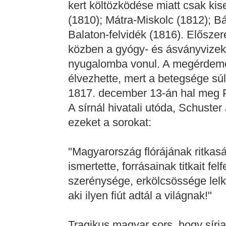
kert költözködése miatt csak kis
(1810); Mátra-Miskolc (1812); B
Balaton-felvidék (1816). Előszere
közben a gyógy- és ásványvizek
nyugalomba vonul. A megérdeme
élvezhette, mert a betegsége sú
1817. december 13-án hal meg 
A sírnál hivatali utóda, Schuste
ezeket a sorokat:
"Magyarország flórájának ritkaság
ismertette, forrásainak titkait 
szerénysége, erkölcsössége lelk
aki ilyen fiút adtál a világnak!"
Tragikus magyar sors, hogy sírj