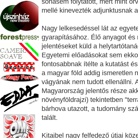
sohasem folytatott, mert mint or
mellé kinevezték adjunktusnak a
Nagy lelkesedéssel lát az egye
gyarapításához. Élő anyagot és 
jelentéseket küld a helytartótaná
Egyetemi előadásokat sem ekkor,
fontosabbnak ítélte a kutatást é
a magyar föld addig ismeretlen 
vágyának nem tudott ellenállni. 
Magyarország jelentős része ak
növényföldrajzi) tekintetben "terr
bárhova utazott, a tudomány szám
talált.
Kitaibel nagy felfedező útjai köze