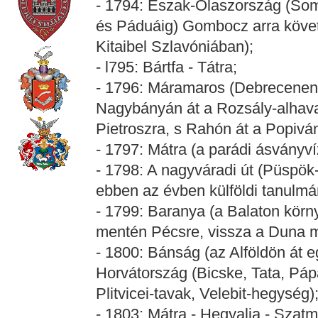
- 1794: Észak-Olaszország (Somo
és Páduáig) Gombocz arra követk
Kitaibel Szlavóniában);
- l795: Bártfa - Tátra;
- 1796: Máramaros (Debrecenen
Nagybányán át a Rozsály-alhava
Pietroszra, s Rahón át a Popiván
- 1797: Mátra (a parádi ásványví
- 1798: A nagyváradi út (Püspök
ebben az évben külföldi tanulmán
- 1799: Baranya (a Balaton körn
mentén Pécsre, vissza a Duna m
- 1800: Bánság (az Alföldön át 
Horvátország (Bicske, Tata, Páp
Plitvicei-tavak, Velebit-hegység)
- 1803: Mátra - Hegyalja - Szat