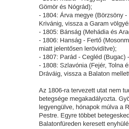
Gömör és Nógrád);
- 1804: Árva megye (Börzsöny -
Krivánig, vissza a Garam völgyé
- 1805: Bánság (Mehádia és Ara
- 1806: Hanság - Fertő (Moson
miatt jelentősen lerövidítve);
- 1807: Parád - Cegléd (Bugac) -
- 1808: Szlavónia (Fejér, Tolna
Dráváig, vissza a Balaton mellett
Az 1806-ra tervezett utat nem tud
betegsége megakadályozta. Gyö
legyengülve, hónapok múlva a Rá
Pestre. Egyre többet betegeskede
Balatonfüreden keresett enyhülé