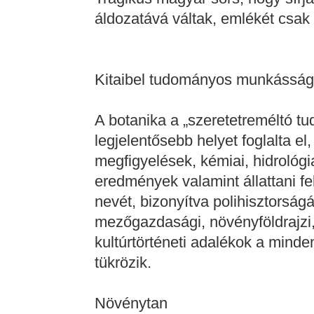
áldozatává váltak, emlékét csak 
Kitaibel tudományos munkássá
A botanika a „szeretetreméltó
legjelentősebb helyet foglalta el
megfigyelések, kémiai, hidrológia
eredmények valamint állattani f
nevét, bizonyítva polihisztorságá
mezőgazdasági, növényföldrajzi, t
kultúrtörténeti adalékok a minden
tükrözik.
Növénytan