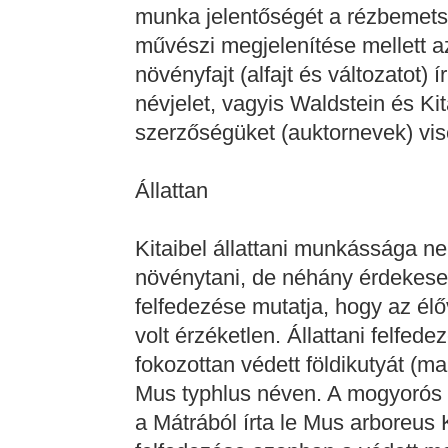
munka jelentőségét a rézbemetsz
művészi megjelenítése mellett a
növényfajt (alfajt és változatot) ír
névjelet, vagyis Waldstein és Ki
szerzőségüket (auktornevek) vise
Állattan
Kitaibel állattani munkássága n
növénytani, de néhány érdekese
felfedezése mutatja, hogy az él
volt érzéketlen. Állattani felfe
fokozottan védett földikutyát (m
Mus typhlus néven. A mogyorós p
a Mátrából írta le Mus arboreus K