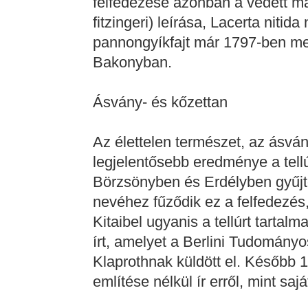
felfedezése azonban a védett ma
fitzingeri) leírása, Lacerta niti
pannongyíkfajt már 1797-ben me
Bakonyban.
Ásvány- és kőzettan
Az élettelen természet, az ásván
legjelentősebb eredménye a tell
Börzsönyben és Erdélyben gyűjt
nevéhez fűződik ez a felfedezés
Kitaibel ugyanis a tellúrt tartal
írt, amelyet a Berlini Tudomány
Klaprothnak küldött el. Később 
említése nélkül ír erről, mint sajá