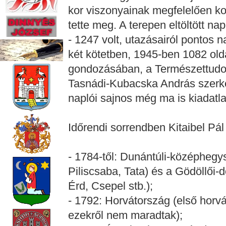
kor viszonyainak megfelelően ko
tette meg. A terepen eltöltött n
- 1247 volt, utazásairól pontos 
két kötetben, 1945-ben 1082 ol
gondozásában, a Természettudo
Tasnádi-Kubacska András szerke
naplói sajnos még ma is kiadatl
Időrendi sorrendben Kitaibel Pál
- 1784-től: Dunántúli-középheg
Piliscsaba, Tata) és a Gödöllői-
Érd, Csepel stb.);
- 1792: Horvátország (első horvá
ezekről nem maradtak);