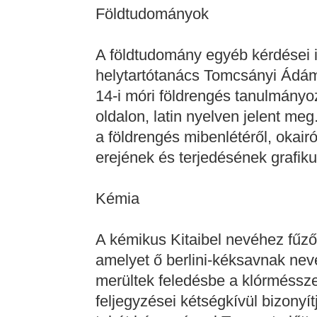
Földtudományok
A földtudomány egyéb kérdései i
helytartótanács Tomcsányi Ádámm
14-i móri földrengés tanulmány
oldalon, latin nyelven jelent m
a földrengés mibenlétéről, okair
erejének és terjedésének grafiku
Kémia
A kémikus Kitaibel nevéhez fűződ
amelyet ő berlini-kéksavnak neve
merültek feledésbe a klórméssze
feljegyzései kétségkívül bizonyí