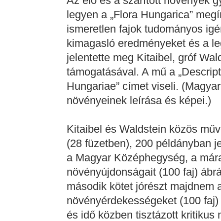
Az élő és a szárított növények g
legyen a „Flora Hungarica” meg
ismeretlen fajok tudományos igé
kimagasló eredményeket és a leg
jelentette meg Kitaibel, gróf W
támogatásával. A mű a „Descript
Hungariae” címet viseli. (Magya
növényeinek leírása és képei.)
Kitaibel és Waldstein közös műv
(28 füzetben), 200 példányban jel
a Magyar Középhegység, a máram
növényújdonságait (100 faj) ábrázo
második kötet jórészt majdnem az
növényérdekességeket (100 faj) 
és idő közben tisztázott kritikus