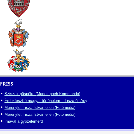
FRISS
Sziszek püspöke (Maderspach Kommandó)
Érdekfeszítő magyar történelem – Tisza és Ady
Merénylet Tisza István ellen (Fotómédia)
Merénylet Tisza István ellen (Fotómédia)
Imával a győzelemért!