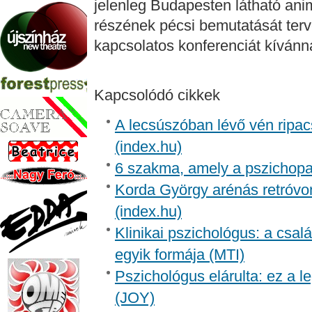
jelenleg Budapesten látható anim
részének pécsi bemutatását terv
kapcsolatos konferenciát kívánna
Kapcsolódó cikkek
A lecsúszóban lévő vén ripac
(index.hu)
6 szakma, amely a pszichopa
Korda György arénás retróvon
(index.hu)
Klinikai pszichológus: a csal
egyik formája (MTI)
Pszichológus elárulta: ez a 
(JOY)