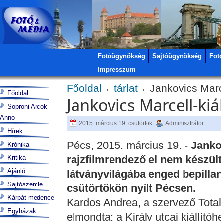
Fotóügynökség
Sajtóügynökség
Fot
Impresszum
Főoldal
tárlat
Jankovics Marce
Főoldal
Jankovics Marcell-kiál
Soproni Arcok
Anno
2015. március 19. csütörtök
Adminisztrátor
Hírek
Pécs, 2015. március 19. -
Janko
Krónika
rajzfilmrendező el nem készült
Kritika
Ajánló
látványvilágába enged bepillant
Sajtószemle
csütörtökön nyílt Pécsen.
Kárpát-medence
Kardos Andrea, a szervező Total
Egyházak
elmondta: a Király utcai kiállítóh