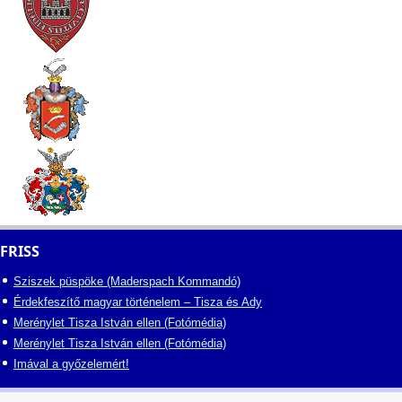
FRISS
Sziszek püspöke (Maderspach Kommandó)
Érdekfeszítő magyar történelem – Tisza és Ady
Merénylet Tisza István ellen (Fotómédia)
Merénylet Tisza István ellen (Fotómédia)
Imával a győzelemért!