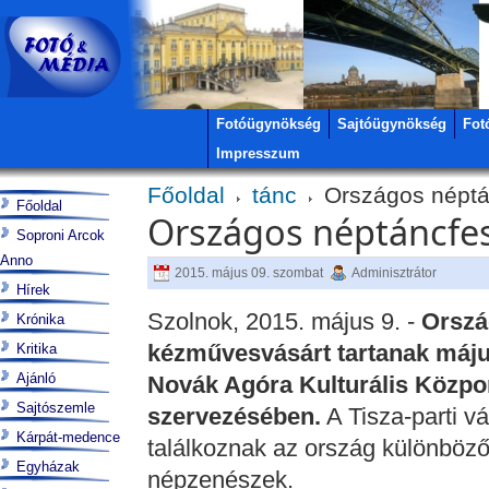
Fotóügynökség
Sajtóügynökség
Fot
Impresszum
Főoldal
tánc
Országos néptán
Főoldal
Országos néptáncfes
Soproni Arcok
Anno
2015. május 09. szombat
Adminisztrátor
Hírek
Szolnok, 2015. május 9. -
Orszá
Krónika
kézművesvásárt tartanak május
Kritika
Ajánló
Novák Agóra Kulturális Közpo
Sajtószemle
szervezésében.
A Tisza-parti 
Kárpát-medence
találkoznak az ország különböző
Egyházak
népzenészek.