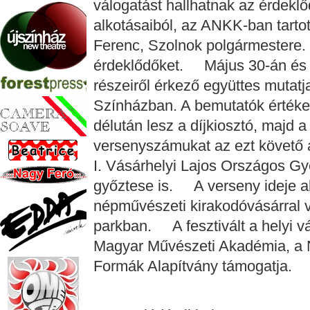
válogatást hallhatnak az érdekl
alkotásaiból, az ANKK-ban tart
Ferenc, Szolnok polgármestere. 
érdeklődőket. Május 30-án és 3
részeiről érkező együttes mutatj
Színházban. A bemutatók értéke
délután lesz a díjkiosztó, majd 
versenyszámukat az ezt követő a
I. Vásárhelyi Lajos Országos G
győztese is. A verseny ideje al
népművészeti kirakodóvásárral 
parkban. A fesztivált a helyi v
Magyar Művészeti Akadémia, a Ne
Formák Alapítvány támogatja.