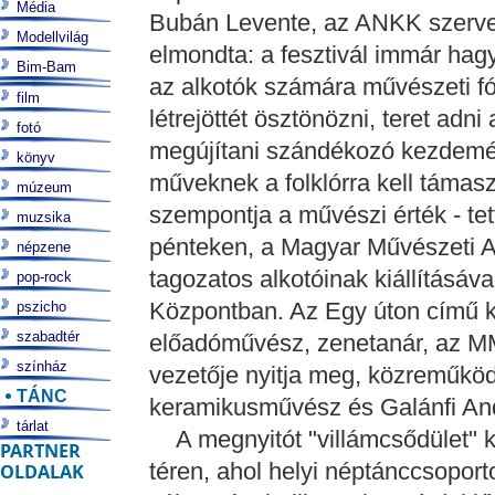
Média
Bubán Levente, az ANKK szerve
Modellvilág
elmondta: a fesztivál immár ha
Bim-Bam
az alkotók számára művészeti fór
film
létrejöttét ösztönözni, teret ad
fotó
megújítani szándékozó kezdemén
könyv
műveknek a folklórra kell támas
múzeum
szempontja a művészi érték - te
muzsika
pénteken, a Magyar Művészeti
népzene
tagozatos alkotóinak kiállításáv
pop-rock
Központban. Az Egy úton című k
pszicho
szabadtér
előadóművész, zenetanár, az M
színház
vezetője nyitja meg, közreműkö
TÁNC
keramikusművész és Galánfi And
tárlat
A megnyitót "villámcsődület" köv
PARTNER
téren, ahol helyi néptánccsoport
OLDALAK