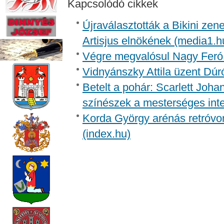
Kapcsolódó cikkek
Újraválasztották a Bikini zen
Artisjus elnökének (media1.h
Végre megvalósul Nagy Feró 
Vidnyánszky Attila üzent Dúr
Betelt a pohár: Scarlett Joh
színészek a mesterséges inte
Korda György arénás retróvon
(index.hu)