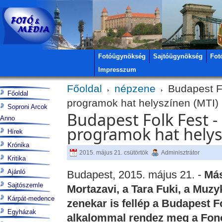
Fotóügynökség
Sajtóügynökség
Fot
Impresszum
Főoldal
népzene
Budapest Fo
Főoldal
programok hat helyszínen (MTI)
Soproni Arcok
Budapest Folk Fest -
Anno
programok hat helys
Hírek
Krónika
2015. május 21. csütörtök
Adminisztrátor
Kritika
Ajánló
Budapest, 2015. május 21. -
Má
Sajtószemle
Mortazavi, a Tara Fuki, a Muz
Kárpát-medence
zenekar is fellép a Budapest F
Egyházak
alkalommal rendez meg a Fonó