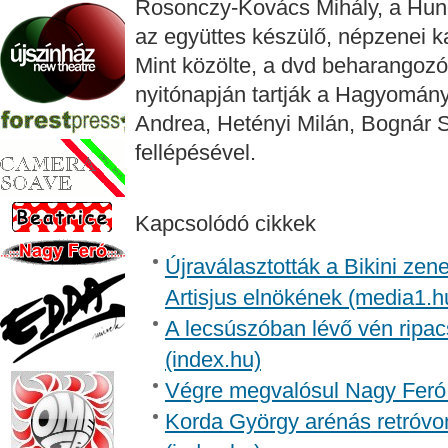
Rosonczy-Kovács Mihály, a Hun
az együttes készülő, népzenei k
Mint közölte, a dvd beharangozó k
nyitónapján tartják a Hagyomány
Andrea, Hetényi Milán, Bognár 
fellépésével.
Kapcsolódó cikkek
Újraválasztották a Bikini zen
Artisjus elnökének (media1.h
A lecsúszóban lévő vén ripac
(index.hu)
Végre megvalósul Nagy Feró 
Korda György arénás retróvon