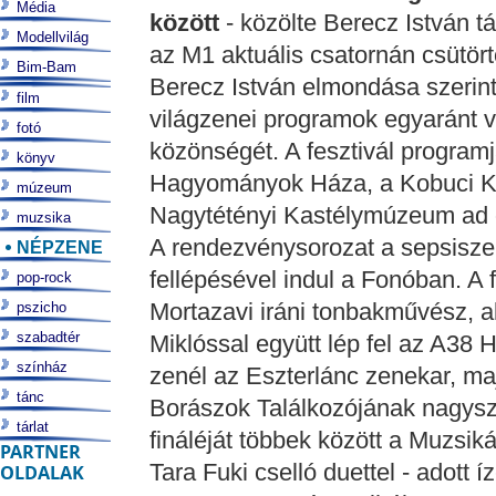
Média
között
- közölte Berecz István 
Modellvilág
az M1 aktuális csatornán csütör
Bim-Bam
Berecz István elmondása szerint
film
világzenei programok egyaránt v
fotó
közönségét. A fesztivál program
könyv
Hagyományok Háza, a Kobuci Ke
múzeum
Nagytétényi Kastélymúzeum ad o
muzsika
A rendezvénysorozat a sepsisze
NÉPZENE
fellépésével indul a Fonóban. 
pop-rock
Mortazavi iráni tonbakművész, 
pszicho
szabadtér
Miklóssal együtt lép fel az A38 
színház
zenél az Eszterlánc zenekar, m
tánc
Borászok Találkozójának nagysz
tárlat
fináléját többek között a Muzsik
PARTNER
Tara Fuki cselló duettel - adott 
OLDALAK