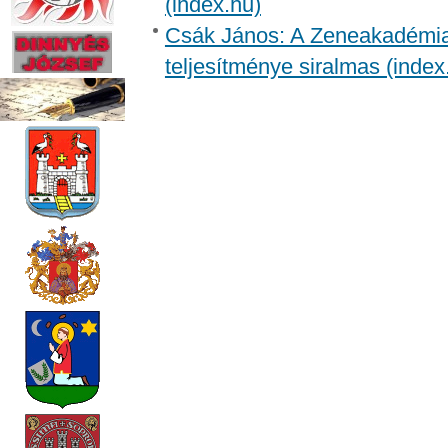
(index.hu)
Csák János: A Zeneakadémia 
teljesítménye siralmas (index