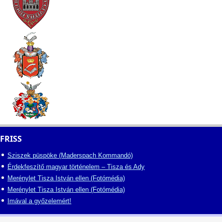
FRISS
Sziszek püspöke (Maderspach Kommandó)
Érdekfeszítő magyar történelem – Tisza és Ady
Merénylet Tisza István ellen (Fotómédia)
Merénylet Tisza István ellen (Fotómédia)
Imával a győzelemért!