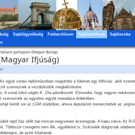
kség
Sajtóügynökség
Fotóarchívum
Sajtóarchívum
Sajtószoba
um
hiányos gyöngysor (Magyar Ifjúság)
(Magyar Ifjúság)
tor
. Az egyik zenés rádióműsorban megütötte a fülemet egy fölhívás: akik szeret
akciót szerveznek a viszálykodók megbékítésére.
is. A vonal túlsó végén K. Zita jelentkezett. Elmondta, hogy nagyon nekikese
ciót szerveznek az együttes együtt maradása érdekében.
rtájt került sor az LGM stúdióban, ahova deputációt menesztettek az „ergós
túdiót rejtő ház előtt har-mincan-negyvenen ácsorognak. A kapu zárva. Az R-GO
yeit. Többször csengetni nem illik, egyébként is, Szikoráék dolgoznak odabenn
dideregve, de azért kitartanak.