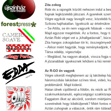
Zita zokog
Robi és a rajongók között nehezen indul a bes
fognak legközelebb játszani. A gyerekek szem
Végre egyikük nagy levegőt vesz, közelebb fu
Szikora hajthatatlan. Igyekszik az értelmükre
– Se Attila, se én nem vagyunk hibásak – mond
Majd egyszer megértitek. Az a fontos, hogy t
Aztán Robi véget vet a „kihallgatásnak", búcs
Zita hangos zokogásban tör ki, összegörnyedv
– Akkor miért hagyták, hogy reménykedjünk, h
Társa odalép, vigasztalja:
– Meglátod, ha nagyon akarjuk, vissza fogja v
A józanabbak igyekeznek lehűteni a hiú remé
Az R-GO én vagyok
Végre sikerült megfejtenem az új lakótelep h
háromszobás lakásban színes tévé, videó, kuty
problémáiról. Majd kiderül.
Hatan ülnek cipőtlenül a földön, és nézik az R
szakmunkástanuló, egészségügyi szakközepes
Faggatom őket az akcióról, sorolom miértjeime
szeretnétek hogy kibéküljenek? Miért fontos 
Aztán zuhognak a válaszok, öntik rám túlára