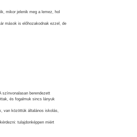
ik, mikor jelenik meg a lemez, hol
 már mások is előhozakodnak ezzel, de
. A színvonalasan berendezett
ottak, és fogalmuk sincs lányuk
k, van közöttük általános iskolás,
 kérdezni: tulajdonképpen miért