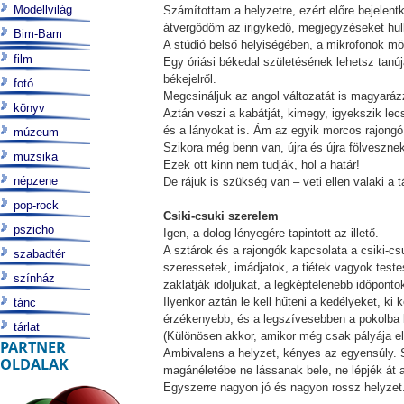
Modellvilág
Számítottam a helyzetre, ezért előre bejelent
átvergődöm az irigykedő, megjegyzéseket hul
Bim-Bam
A stúdió belső helyiségében, a mikrofonok mö
film
Egy óriási békedal születésének lehetsz tanú
békejelről.
fotó
Megcsináljuk az angol változatát is magyarázz
könyv
Aztán veszi a kabátját, kimegy, igyekszik lec
és a lányokat is. Ám az egyik morcos rajongó
múzeum
Szikora még benn van, újra és újra fölveszne
muzsika
Ezek ott kinn nem tudják, hol a határ!
népzene
De rájuk is szükség van – veti ellen valaki a 
pop-rock
Csiki-csuki szerelem
pszicho
Igen, a dolog lényegére tapintott az illető.
A sztárok és a rajongók kapcsolata a csiki-c
szabadtér
szeressetek, imádjatok, a tiétek vagyok teste
színház
zaklatják idoljukat, a legképtelenebb időpon
Ilyenkor aztán le kell hűteni a kedélyeket, ki k
tánc
érzékenyebb, és a legszívesebben a pokolba kí
tárlat
(Különösen akkor, amikor még csak pályája elej
PARTNER
Ambivalens a helyzet, kényes az egyensúly. Sz
OLDALAK
magánéletébe ne lássanak bele, ne lépjék át a 
Egyszerre nagyon jó és nagyon rossz helyzet.