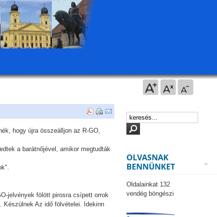
nék, hogy újra összeálljon az R-GO,
redtek a barátnőjével, amikor megtudták
OLVASNAK
BENNÜNKET
ok".
Oldalainkat 132
vendég böngészi
-jelvények fölött pirosra csípett orrok
. Készülnek Az idő fölvételei. Idekinn