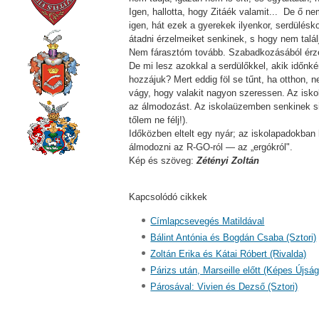
Igen, hallotta, hogy Zitáék valamit... De ő n
igen, hát ezek a gyerekek ilyenkor, serdülésk
átadni érzelmeiket senkinek, s hogy nem találj
Nem fárasztóm tovább. Szabadkozásából érzem
De mi lesz azokkal a serdülőkkel, akik időnké
hozzájuk? Mert eddig föl se tűnt, ha otthon, ne
vágy, hogy valakit nagyon szeressen. Az iskol
az álmodozást. Az iskolaüzemben senkinek sinc
tőlem ne félj!).
Időközben eltelt egy nyár; az iskolapadokban 
álmodozni az R-GO-ról — az „ergókról".
Kép és szöveg:
Zétényi Zoltán
Kapcsolódó cikkek
Címlapcsevegés Matildával
Bálint Antónia és Bogdán Csaba (Sztori)
Zoltán Erika és Kátai Róbert (Rivalda)
Párizs után, Marseille előtt (Képes Újság
Párosával: Vivien és Dezső (Sztori)