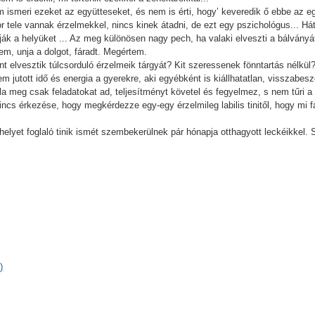
em ismeri ezeket az együtteseket, és nem is érti, hogy’ keveredik ő ebbe az 
or tele vannak érzelmekkel, nincs kinek átadni, de ezt egy pszichológus... H
ák a helyüket ... Az meg különösen nagy pech, ha valaki elveszti a bálványát, 
, unja a dolgot, fáradt. Megértem.
nt elvesztik túlcsorduló érzelmeik tárgyát? Kit szeressenek fönntartás nélkül
m jutott idő és energia a gyerekre, aki egyébként is kiállhatatlan, visszabeszé
a meg csak feladatokat ad, teljesítményt követel és fegyelmez, s nem tűri a
s érkezése, hogy megkérdezze egy-egy érzelmileg labilis tinitől, hogy mi fá
helyet foglaló tinik ismét szembekerülnek pár hónapja otthagyott leckéikkel.
)