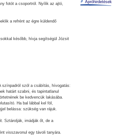
Apróhirdetések
 fotót a csoportról. Nyílik az ajtó,
klik a refrént az égre küldendő
 sokkal később, hívja segítségül Józsit
 színpadról szól a csábítás, hívogatás:
k határt szabni, és tapintatlanul
csörtetnének be kedvencük lakásába.
lutasító. Ha bal lábbal kel föl,
jjel belássa: szükség van rájuk.
. Sztárolják, imádják őt, de a
nt visszavonul egy távoli tanyára.