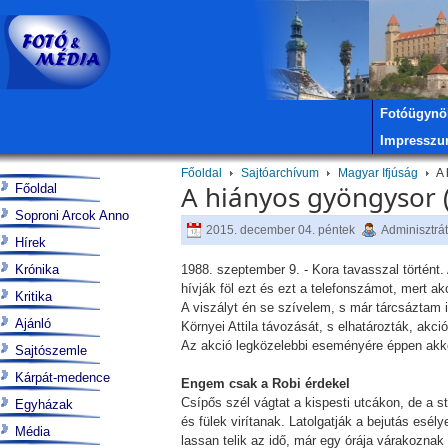
Fotóügynö
Impressz
Főoldal
Sajtóarchívum
Magyar Ifjúság
A 
A hiányos gyöngysor 
Főoldal
Soproni Arcok Anno
2015. december 04. péntek
Adminisztrá
Hírek
Krónika
1988. szeptember 9. - Kora tavasszal történt
hívják föl ezt és ezt a telefonszámot, mert 
Kritika
A viszályt én se szívelem, s már tárcsáztam 
Ajánló
Környei Attila távozását, s elhatározták, ak
Az akció legközelebbi eseményére éppen akko
Sajtószemle
Kárpát-medence
Engem csak a Robi érdekel
Csípős szél vágtat a kispesti utcákon, de a s
Egyházak
és fülek virítanak. Latolgatják a bejutás esél
Média
lassan telik az idő, már egy órája várakoznak 