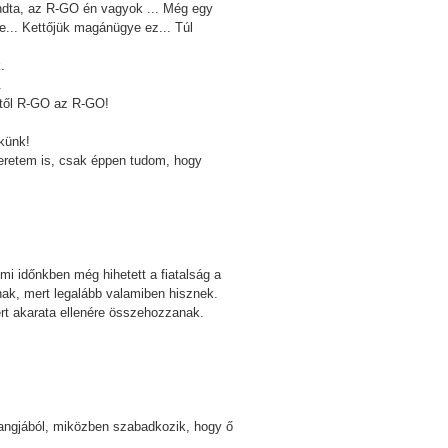
mondta, az R-GO én vagyok ... Még egy
ne... Kettőjük magánügye ez... Túl
.
.
kitől R-GO az R-GO!
künk!
eretem is, csak éppen tudom, hogy
 mi időnkben még hihetett a fiatalság a
nak, mert legalább valamiben hisznek.
ert akarata ellenére összehozzanak.
hangjából, miközben szabadkozik, hogy ő