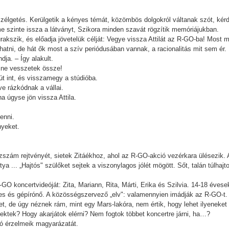
zélgetés. Kerülgetik a kényes témát, közömbös dolgokról váltanak szót, kérd
e szinte issza a látványt, Szikora minden szavát rögzítik memóriájukban.
rakszik, és előadja jövetelük célját: Vegye vissza Attilát az R-GO-ba! Most
 hatni, de hát ők most a szív periódusában vannak, a racionalitás mit sem ér.
ja. – Így alakult.
i ne vesszetek össze!
út int, és visszamegy a stúdióba.
e rázkódnak a vállai.
a úgyse jön vissza Attila.
enni.
nyeket.
ázszám rejtvényét, sietek Zitáékhoz, ahol az R-GO-akció vezérkara ülésezik
a ... „Hajtós" szülőket sejtek a viszonylagos jólét mögött. Sőt, talán túlhajt
-GO koncertvideóját: Zita, Mariann, Rita, Márti, Erika és Szilvia. 14-18 évese
 és gépírónő. A közösségszervező „elv": valamennyien imádják az R-GO-t.
t, de úgy néznek rám, mint egy Mars-lakóra, nem értik, hogy lehet ilyeneket
nektek? Hogy akarjátok elérni? Nem fogtok többet koncertre járni, ha…?
dó érzelmeik magyarázatát.