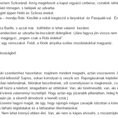
keztem Szikoránál. Amíg megérkezik a kaput vigyázó cerberus, csinálok néhány
lató tömegen, s belépek az udvarba.
gött éppen Holló és Szikora énekel.
ja – mondja Robi. Később a vokál kiegészül a lányokkal és Pasqualé-val. Éne
a Barille, s azzal már külföldön is lehet valamit kezdeni.
sendesíteni az udvarba be-bocsátott didergőket. Lilára fagyva jön vissza nem
 megjegyzi, „engem csak a Robi érdekel".
k egy versszakot. Frédi, a főnök árnyéka széles mozdulatokkal magyaráz:
társaságból.
suki szerelemhez hasonlatos: majdnem mindent megadni, aztán visszavenni. A
stül-lelkestül! Sajnos, sokan komolyan is veszik ezt. Rajongásuknak képtelene
tokban telefonálnak, félórákat beszélnének, sőt személyesen is megkeresik, 
ell húzni a telefont, letagadtatni az ottlétüket. Van, aki türelmesebb, van, aki e
vánná valamennyi tisztelőjét. Hogy aztán egy józanabb pillanatban, hideg fe
én jár, a sikerről álmodozik a leendő sztár.)
eretni hagyni magát, de úgy, hogy rajongói mégse zavarják túlzottan a köreit
látható téglafalakat és a láthatatlan illemhatárokat.
 Nem lehet könnyű ebben élni. Van, aki nem is képes elviselni, s mizantrópké