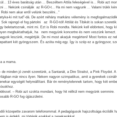
lkül... 13 éves barátság után ... Beszéltem Attila feleségével is... Robi azt 
etni ... Nekünk csinálják az R-GO-t... Ha mi nem vagyunk ... Valami trükk ké
 Robi nem akar erről velünk beszélni..."
pletyka-ki mit tud"-dá. De azért néhány markáns vélemény is megfogalmazódik
 Sok rajongó el fog pártolni az R-GO-tól! Attilát és Tibikét is sokan szeretik
gy beletartoznak, mint mi. Ezt is Robi mondta. Nekünk kell eldönteni, hogy 
ényen megbuktathatjuk, ha nem megyünk koncertre és nem veszünk lemezt.
nagyok leszünk, megértjük. De mi most akarjuk megérteni! Most fontos ez ne
pattant két gyöngyszem. És azóta még egy. Így is szép ez a gyöngysor, sz
lja a mama.
 de minden jó zenét szeretünk, a Santanát, a Dire Straitst, a Pink Floydot. A
világban már nincs ilyen. Nekem nagyon szimpatikus, amit a gyerekek csinál
zenekar egységét helyreállítani. Bár én reménytelennek tartom, hogy két emb
ciósokhoz.
déssel. – Robi azt szokta mondani, hogy hit nélkül nem megyünk semmire.
osabb R-GO fog újjászületni.
endői közepette zavarom telefonommal. A pedagógusok hajszoltsága érződik 
nem is érdekli, mi történik ezekkel a zenekarokkal...