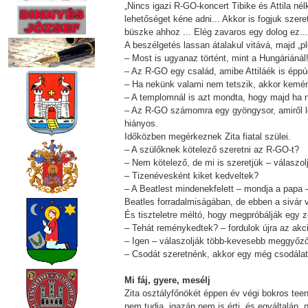
„Nincs igazi R-GO-koncert Tibike és Attila né
lehetőséget kéne adni... Akkor is fogjuk szer
büszke ahhoz ... Elég zavaros egy dolog ez...
A beszélgetés lassan átalakul vitává, majd „
– Most is ugyanaz történt, mint a Hungáriánál!
– Az R-GO egy család, amibe Attiláék is éppú
– Ha nekünk valami nem tetszik, akkor kem
– A templomnál is azt mondta, hogy majd ha 
– Az R-GO számomra egy gyöngysor, amiről le
hiányos.
Időközben megérkeznek Zita fiatal szülei.
– A szülőknek kötelező szeretni az R-GO-t?
– Nem kötelező, de mi is szeretjük – válaszo
– Tizenévesként kiket kedveltek?
– A Beatlest mindenekfelett – mondja a papa –
Beatles forradalmiságában, de ebben a sivár 
És tiszteletre méltó, hogy megpróbálják egy 
– Tehát reménykedtek? – fordulok újra az ak
– Igen – válaszolják több-kevesebb meggyőző
– Csodát szeretnénk, akkor egy még csodálat
Mi fáj, gyere, mesélj
Zita osztályfőnökét éppen év végi bokros te
nem tudja, igazán nem is érti, és egyáltalán, 