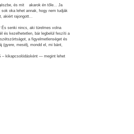
egészbe, és mit akarok én tőle... Ja
át sok oka lehet annak, hogy nem tudják
akiért rajongott...
? És senki nincs, aki türelmes volna
l és kezelhetetlen, bár legbelül feszíti a
 szétszórtságot, a figyelmetlenséget és
j (gyere, mesélj, mondd el, mi bánt,
 S – kikapcsolódásként — megint lehet