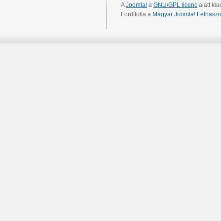
A
Joomla!
a
GNU/GPL licenc
alatt kia
Fordította a
Magyar Joomla! Felhaszn