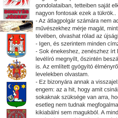
gondolataiban, tetteiben saját 
nagyon fontosak ezek a tükrök..
- Az átlagpolgár számára nem a
művészekhez mérje magát, mint t
tévében, olvashat rólad az újság
- Igen, és szerintem minden címz
- Sok énekeshez, zenészhez írt 
levélíró megnyílt, őszintén bes
is. Az említett gyógyító élményről
levelekben olvastam.
- Ez bizonyára annak a visszaje
engem: az a hit, hogy amit csin
sokaknak szüksége van arra, ho
esetleg nem tudnak megfogalmazn
kikiabálni sem magukból. A min