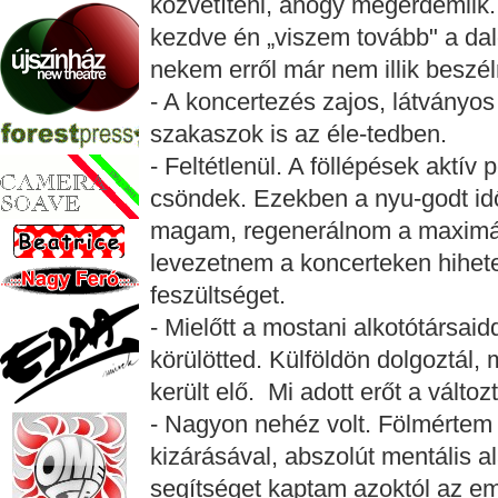
közvetíteni, ahogy megérdemlik.
kezdve én „viszem tovább" a dalo
nekem erről már nem illik beszé
- A koncertezés zajos, látványo
szakaszok is az éle-tedben.
- Feltétlenül. A föllépések aktív
csöndek. Ezekben a nyu-godt id
magam, regenerálnom a maximáli
levezetnem a koncerteken hihetet
feszültséget.
- Mielőtt a mostani alkotótársaid
körülötted. Külföldön dolgoztál
került elő. Mi adott erőt a válto
- Nagyon nehéz volt. Fölmértem 
kizárásával, abszolút mentális 
segítséget kaptam azoktól az em