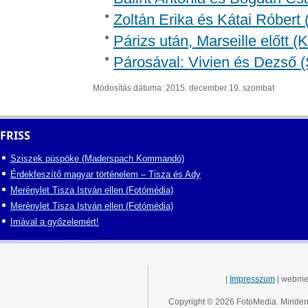
Zoltán Erika és Kátai Róbert 
Párizs után, Marseille előtt 
Párosával: Vivien és Dezső (
Módosítás dátuma: 2015. december 19. szombat
FRISS
Sziszek püspöke (Maderspach Kommandó)
Érdekfeszítő magyar történelem – Tisza és Ady
Merénylet Tisza István ellen (Fotómédia)
Merénylet Tisza István ellen (Fotómédia)
Imával a győzelemért!
|
Impresszum
| webme
Copyright © 2026 FotoMedia. Minden 