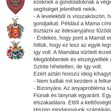
ezeknek a gondolatoknak a végig
segítséget jelentheti nekik.
- A levelekből is visszaköszön,
gondjaikat. Például a Mama című
tisztázni az édesanyjához fűződ
- Érdekes, hogy pont a Mamát em
hittük, hogy ez lesz az egyik le
így volt. A Mamába sűrített érz
Megdöbbentek és elszégyellték 
Szinte hihetetlen, de így volt.
Ezért aztán hosszú ideig kihag
- Nem tudlak mit kezdeni a felka
- Bizonyára. Az anyaprobléma sz
Fiúnak és lánynak egyaránt. Eg
elszakadásra. Ettől a kettősségtő
Hiszen mindannyiunk számláján