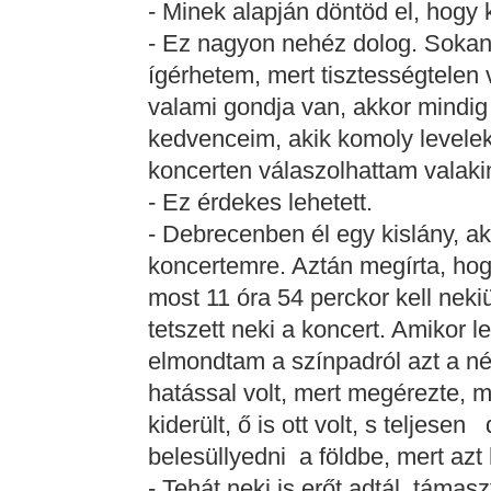
- Minek alapján döntöd el, hogy 
- Ez nagyon nehéz dolog. Sokan
ígérhetem, mert tisztességtelen
valami gondja van, akkor mindig 
kedvenceim, akik komoly leveleke
koncerten válaszolhattam valakin
- Ez érdekes lehetett.
- Debrecenben él egy kislány, ak
koncertemre. Aztán megírta, hogy
most 11 óra 54 perckor kell neki
tetszett neki a koncert. Amikor
elmondtam a színpadról azt a néh
hatással volt, mert megérezte, m
kiderült, ő is ott volt, s teljese
belesüllyedni a földbe, mert azt 
- Tehát neki is erőt adtál, támasz