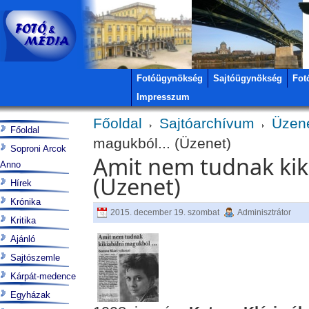
Fotóügynökség
Sajtóügynökség
Fot
Impresszum
Főoldal
Sajtóarchívum
Üzen
Főoldal
magukból... (Üzenet)
Soproni Arcok
Amit nem tudnak kik
Anno
(Üzenet)
Hírek
Krónika
2015. december 19. szombat
Adminisztrátor
Kritika
Ajánló
Sajtószemle
Kárpát-medence
Egyházak