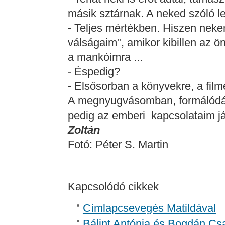
másik sztárnak. A neked szóló le
- Teljes mértékben. Hiszen neke
válságaim", amikor kibillen az
a mankóimra ...
- Éspedig?
- Elsősorban a könyvekre, a film
A megnyugvásomban, formálódá
pedig az emberi kapcsolataim j
Zoltán
Fotó: Péter S. Martin
Kapcsolódó cikkek
Címlapcsevegés Matildával
Bálint Antónia és Bogdán Csa