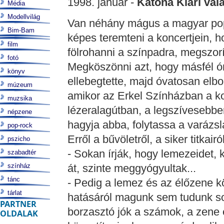
1998. január -
Katona Klári vál
Média
Modellvilág
Van néhány mágus a magyar pop-
Bim-Bam
képes teremteni a koncertjein, 
film
fölrohanni a színpadra, megszorít
fotó
Megköszönni azt, hogy másfél órá
könyv
ellebegtette, majd óvatosan elboc
múzeum
amikor az Erkel Színházban a ko
muzsika
lézeralagútban, a legszívesebbe
népzene
hagyja abba, folytassa a varázsl
pop-rock
Erről a bűvöletről, a siker titkair
pszicho
- Sokan írják, hogy lemezeidet, k
szabadtér
színház
át, szinte meggyógyultak...
tánc
- Pedig a lemez és az élőzene kö
tárlat
hatásáról magunk sem tudunk so
PARTNER
borzasztó jók a számok, a zene 
OLDALAK