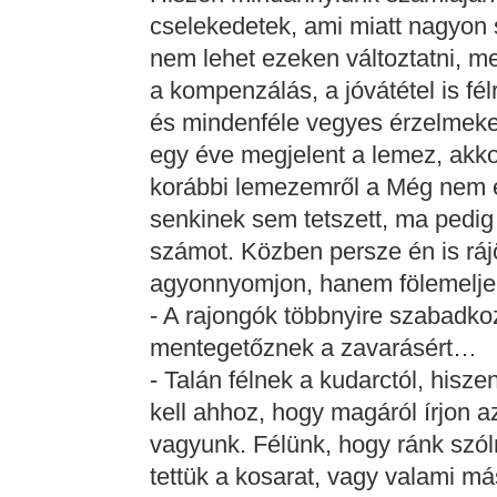
cselekedetek, ami miatt nagyon 
nem lehet ezeken változtatni, m
a kompenzálás, a jóvátétel is fé
és mindenféle vegyes érzelmeket
egy éve megjelent a lemez, akko
korábbi lemezemről a Még nem el
senkinek sem tetszett, ma pedig 
számot. Közben persze én is ráj
agyonnyomjon, hanem fölemelje
- A rajongók többnyire szabadkoz
mentegetőznek a zavarásért…
- Talán félnek a kudarctól, hisz
kell ahhoz, hogy magáról írjon 
vagyunk. Félünk, hogy ránk szól
tettük a kosarat, vagy valami más