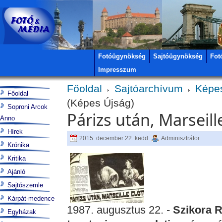
Fotóügynökség
Sajtóügynökség
Fot
Impresszum
Főoldal
Sajtóarchívum
Képe
Főoldal
(Képes Újság)
Soproni Arcok
Párizs után, Marseill
Anno
Hírek
2015. december 22. kedd
Adminisztrátor
Krónika
Kritika
Ajánló
Sajtószemle
Kárpát-medence
1987. augusztus 22. -
Szikora R
Egyházak