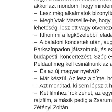
akkor azt mondom, hogy mindent
– Lesz még alkalmatok bizonyít
– Meghívtak Marseille-be, hogy 
lehetőség, lesz ott vagy ötvenez
– Itthon mi a legközelebbi felad
– A balatoni koncertek után, au
Parkszínpadon játszottunk, és ez
budapesti koncertezést. Szép és 
Például meg kell csinálnunk az 
– És az új magyar nyelvű?
– Már készül. Az lesz a címe, h
– Azt mondtad, ki sem lépsz a há
– Két filmhez írok zenét, az egy
rajzfilm, a másik pedig a Zsaru
Zétényi Zoltán