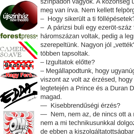
színpadon vagyok. A közönség 
meg van írva. Nem kellett felpör
– Hogy sikerült a ti föllépésetek
– A párizsi buli egy ezeröt-száz
háromszázan voltak, pedig a leg
szerepeltünk. Nagyon jól „vetté
többen tapsoltak.
– Izgultatok előtte?
– Megállapodtunk, hogy ugyanúgy
viszont az volt az érzésed, hogy
legtetején a Prince és a Duran 
magad.
— Kisebbrendűségi érzés?
— Nem, nem az, de nincs ott a m
nem a mi technikusunkkal dolgozu
de ebben a kiszolgáltatottságba