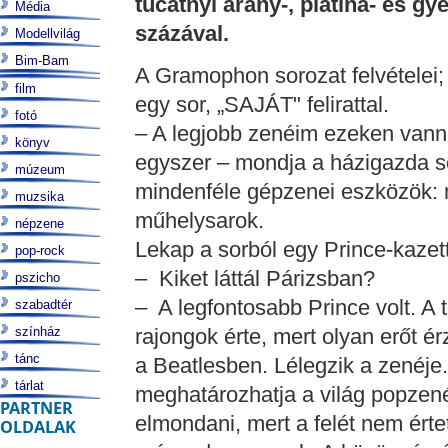
tucatnyi arany-, platina- és g
Média
százával.
Modellvilág
Bim-Bam
A Gramophon sorozat felvételei; 
film
egy sor, „SAJÁT" felirattal.
fotó
– A legjobb zenéim ezeken vann
könyv
egyszer – mondja a házigazda sok
múzeum
mindenféle gépzenei eszközök: m
muzsika
műhelysarok.
népzene
Lekap a sorból egy Prince-kazet
pop-rock
– Kiket láttál Párizsban?
pszicho
– A legfontosabb Prince volt. A
szabadtér
színház
rajongok érte, mert olyan erőt é
tánc
a Beatlesben. Lélegzik a zenéje
tárlat
meghatározhatja a világ popzen
PARTNER
elmondani, mert a felét nem ért
OLDALAK