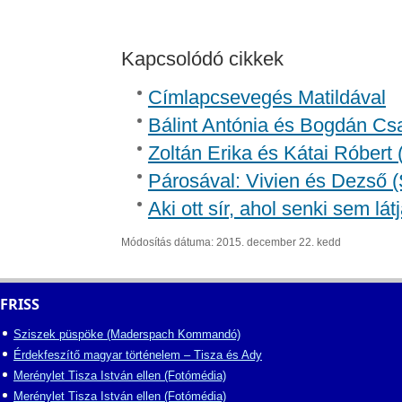
Kapcsolódó cikkek
Címlapcsevegés Matildával
Bálint Antónia és Bogdán Csa
Zoltán Erika és Kátai Róbert 
Párosával: Vivien és Dezső (
Aki ott sír, ahol senki sem lát
Módosítás dátuma: 2015. december 22. kedd
FRISS
Sziszek püspöke (Maderspach Kommandó)
Érdekfeszítő magyar történelem – Tisza és Ady
Merénylet Tisza István ellen (Fotómédia)
Merénylet Tisza István ellen (Fotómédia)