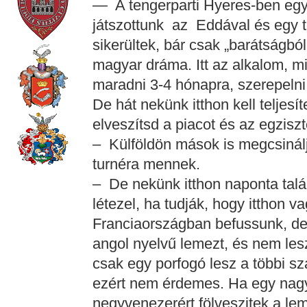
— A tengerparti Hyeres-ben egy
játszottunk az Eddával és egy t
sikerültek, bár csak „barátságból
magyar dráma. Itt az alkalom, mi
maradni 3-4 hónapra, szerepelni
De hát nekünk itthon kell teljesí
elveszítsd a piacot és az egzisz
– Külföldön mások is megcsinálj
turnéra mennek.
– De nekünk itthon naponta talá
létezel, ha tudják, hogy itthon 
Franciaországban befussunk, de
angol nyelvű lemezt, és nem lesz
csak egy porfogó lesz a többi s
ezért nem érdemes. Ha egy nag
negyvenezerért fölveszitek a lem