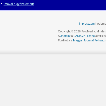
Imával a győzelemért!
|
Impresszum
| webme
Copyright © 2026 FotoMedia. Minden 
A
Joomla!
a
GNU/GPL licenc
alatt kia
Fordította a
Magyar Joomla! Felhaszn