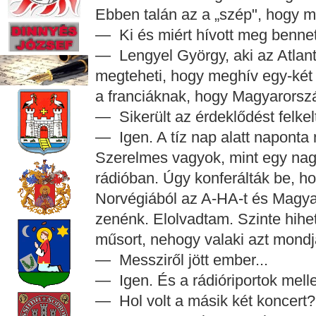
Ebben talán az a „szép", hogy mi
— Ki és miért hívott meg benne
— Lengyel György, aki az Atlant
megteheti, hogy meghív egy-két
a franciáknak, hogy Magyarorszá
— Sikerült az érdeklődést felkel
— Igen. A tíz nap alatt naponta 
Szerelmes vagyok, mint egy nagy
rádióban. Úgy konferálták be, hog
Norvégiából az A-HA-t és Magya
zenénk. Elolvadtam. Szinte hihet
műsort, nehogy valaki azt mondja
— Messziről jött ember...
— Igen. És a rádióriportok melle
— Hol volt a másik két koncert?