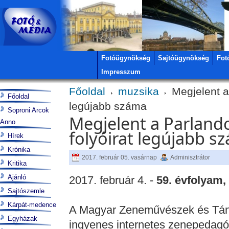
Fotóügynökség
Sajtóügynökség
Fot
Impresszum
Főoldal
muzsika
Megjelent a
Főoldal
legújabb száma
Soproni Arcok
Megjelent a Parland
Anno
folyóirat legújabb s
Hírek
Krónika
2017. február 05. vasárnap
Adminisztrátor
Kritika
Ajánló
2017. február 4. -
59. évfolyam,
Sajtószemle
Kárpát-medence
A Magyar Zeneművészek és Tá
Egyházak
ingyenes internetes zenepedagóg