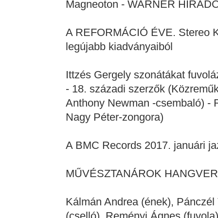
Magneoton - WARNER HÍRADÓ No
A REFORMÁCIÓ ÉVE. Stereo Kft. 
legújabb kiadványaiból
Ittzés Gergely szonátákat fuv
- 18. századi szerzők (Közreműkö
Anthony Newman -csembaló) - R
Nagy Péter-zongora)
A BMC Records 2017. januári ja
MŰVÉSZTANÁROK HANGVE
Kálmán Andrea (ének), Pánczél
(cselló), Reményi Ágnes (fuvola)