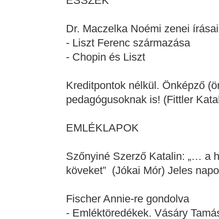
ESSZÉK
Dr. Maczelka Noémi zenei írásai
- Liszt Ferenc származása
- Chopin és Liszt
Kreditpontok nélkül. Önképző (
pedagógusoknak is! (Fittler Katal
EMLÉKLAPOK
Szőnyiné Szerző Katalin: „… a h
köveket” (Jókai Mór) Jeles napo
Fischer Annie-re gondolva
- Emléktöredékek. Vásáry Tamás