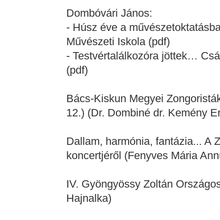
Dombóvári János:
- Húsz éve a művészetoktatásban
Művészeti Iskola (pdf)
- Testvértalálkozóra jöttek… Cs
(pdf)
Bács-Kiskun Megyei Zongoristák 
12.) (Dr. Dombiné dr. Kemény E
Dallam, harmónia, fantázia... A 
koncertjéről (Fenyves Mária Ann
IV. Gyöngyössy Zoltán Országos
Hajnalka)