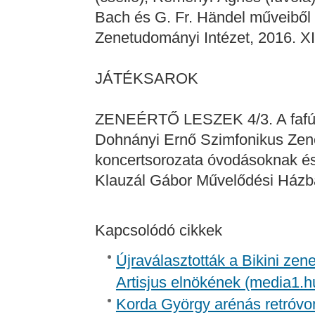
Bach és G. Fr. Händel műveiből 
Zenetudományi Intézet, 2016. XII
JÁTÉKSAROK
ZENEÉRTŐ LESZEK 4/3. A fafúv
Dohnányi Ernő Szimfonikus Zene
koncertsorozata óvodásoknak és 
Klauzál Gábor Művelődési Házba
Kapcsolódó cikkek
Újraválasztották a Bikini zen
Artisjus elnökének (media1.h
Korda György arénás retróvon