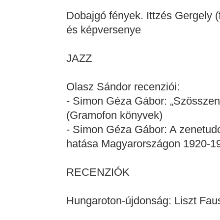
Dobajgó fények. Ittzés Gergely (
és képversenye
JAZZ
Olasz Sándor recenziói:
- Simon Géza Gábor: „Szösszene
(Gramofon könyvek)
- Simon Géza Gábor: A zenetud
hatása Magyarországon 1920-1
RECENZIÓK
Hungaroton-újdonság: Liszt Faust