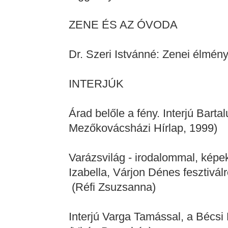
ZENE ÉS AZ ÓVODA
Dr. Szeri Istvánné: Zenei élmé
INTERJÚK
Árad belőle a fény. Interjú Bartal
Mezőkovácsházi Hírlap, 1999)
Varázsvilág - irodalommal, képe
Izabella, Várjon Dénes fesztivál
(Réfi Zsuzsanna)
Interjú Varga Tamással, a Bécsi 