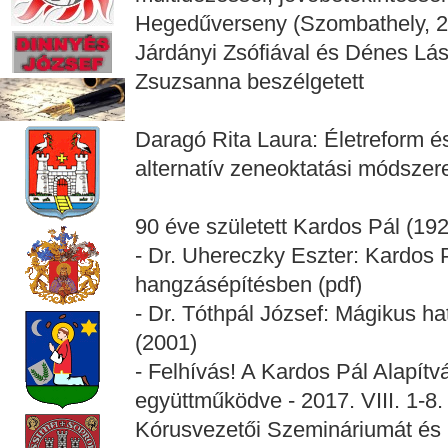
Hegedűverseny (Szombathely, 20
Járdányi Zsófiával és Dénes Lászl
Zsuzsanna beszélgetett
Daragó Rita Laura: Életreform 
alternatív zeneoktatási módszere
90 éve született Kardos Pál (192
- Dr. Uhereczky Eszter: Kardos 
hangzásépítésben (pdf)
- Dr. Tóthpál József: Mágikus h
(2001)
- Felhívás! A Kardos Pál Alapítv
együttműködve - 2017. VIII. 1-8.
Kórusvezetői Szemináriumát és 