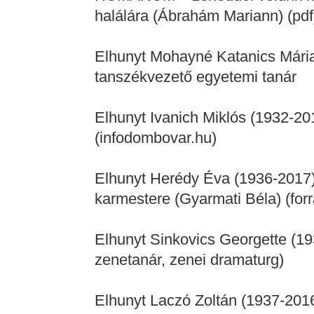
halálára (Ábrahám Mariann) (pdf
Elhunyt Mohayné Katanics Mária
tanszékvezető egyetemi tanár
Elhunyt Ivanich Miklós (1932-2
(infodombovar.hu)
Elhunyt Herédy Éva (1936-2017)
karmestere (Gyarmati Béla) (forr
Elhunyt Sinkovics Georgette (19
zenetanár, zenei dramaturg)
Elhunyt Laczó Zoltán (1937-2016