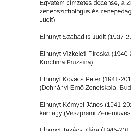
Egyetem címzetes docense, a ZET
zenepszichológus és zenepedag
Judit)
Elhunyt Szabadits Judit (1937-2
Elhunyt Vizkeleti Piroska (1940
Korchma Fruzsina)
Elhunyt Kovács Péter (1941-201
(Dohnányi Ernő Zeneiskola, Buda
Elhunyt Környei János (1941-2016
karnagy (Veszprémi Zeneművés
Elhunyt Takács Klára (1945-201