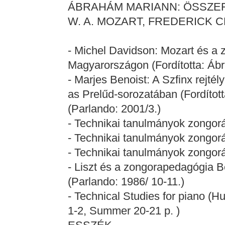
ÁBRAHÁM MARIANN: ÖSSZEFOG
W. A. MOZART, FREDERICK C
- Michel Davidson: Mozart és a
Magyarországon (Fordította: Áb
- Marjes Benoist: A Szfinx rejté
as Prelűd-sorozatában (Fordítot
(Parlando: 2001/3.)
- Technikai tanulmányok zongorá
- Technikai tanulmányok zongorár
- Technikai tanulmányok zongorár
- Liszt és a zongorapedagógia 
(Parlando: 1986/ 10-11.)
- Technical Studies for piano (H
1-2, Summer 20-21 p. )