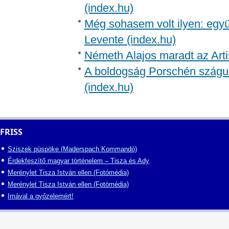
(index.hu)
Még sohasem volt ilyen: együt
Levente (index.hu)
Németh Alajos maradt az Arti
A boldogság Porschén szágul
(index.hu)
FRISS
Sziszek püspöke (Maderspach Kommandó)
Érdekfeszítő magyar történelem – Tisza és Ady
Merénylet Tisza István ellen (Fotómédia)
Merénylet Tisza István ellen (Fotómédia)
Imával a győzelemért!