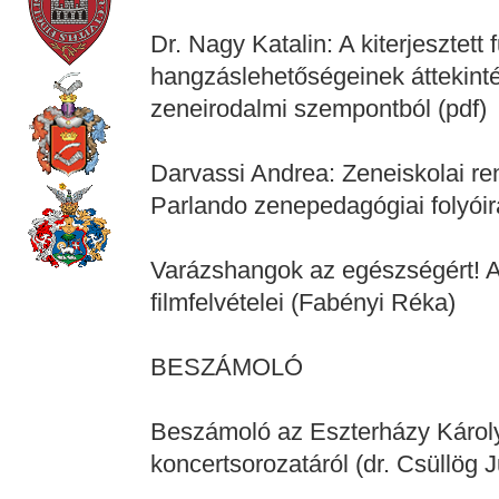
Dr. Nagy Katalin: A kiterjesztett 
hangzáslehetőségeinek áttekinté
zeneirodalmi szempontból (pdf)
Darvassi Andrea: Zeneiskolai r
Parlando zenepedagógiai folyóir
Varázshangok az egészségért! A
filmfelvételei (Fabényi Réka)
BESZÁMOLÓ
Beszámoló az Eszterházy Károly
koncertsorozatáról (dr. Csüllög J