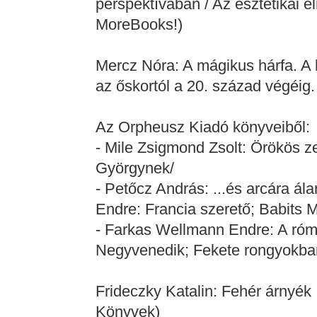
perspektívában / Az esztétikai é
MoreBooks!)
Mercz Nóra: A mágikus hárfa. A 
az őskortól a 20. század végéi
Az Orpheusz Kiadó könyveiből:
- Mile Zsigmond Zsolt: Örökös 
Györgynek/
- Petőcz András: ...és arcára ála
Endre: Francia szerető; Babits Mi
- Farkas Wellmann Endre: A róma
Negyvenedik; Fekete rongyokba
Frideczky Katalin: Fehér árnyék 
Könyvek)