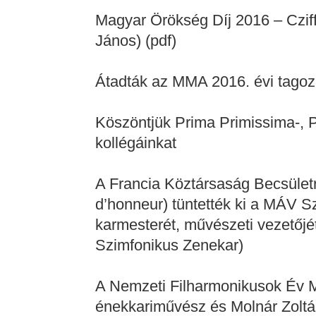
Magyar Örökség Díj 2016 – Czi
János) (pdf)
Átadták az MMA 2016. évi tagozat
Köszöntjük Prima Primissima-, P
kollégáinkat
A Francia Köztársaság Becsületr
d’honneur) tüntették ki a MÁV S
karmesterét, művészeti vezető
Szimfonikus Zenekar)
A Nemzeti Filharmonikusok Év M
énekkariművész és Molnár Zolt