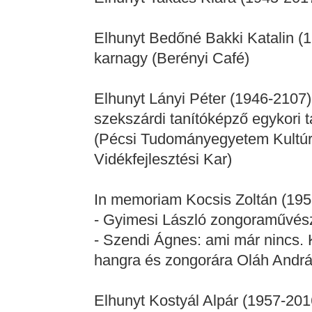
Elhunyt Bedőné Bakki Katalin (
karnagy (Berényi Café)
Elhunyt Lányi Péter (1946-2107
szekszárdi tanítóképző egykori 
(Pécsi Tudományegyetem Kultú
Vidékfejlesztési Kar)
In memoriam Kocsis Zoltán (195
- Gyimesi László zongoraművés
- Szendi Ágnes: ami már nincs. K
hangra és zongorára Oláh András 
Elhunyt Kostyál Alpár (1957-2016