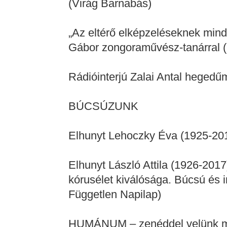
(Virág Barnabás)
„Az eltérő elképzeléseknek mindi
Gábor zongoraművész-tanárral (
Rádióinterjú Zalai Antal hegedű
BÚCSÚZUNK
Elhunyt Lehoczky Éva (1925-20
Elhunyt László Attila (1926-201
kórusélet kiválósága. Búcsú és 
Független Napilap)
HUMÁNUM – zenéddel velünk ma