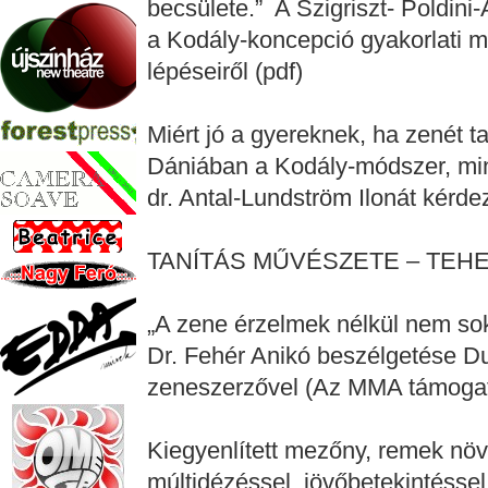
becsülete.” A Szigriszt- Poldin
a Kodály-koncepció gyakorlati m
lépéseiről (pdf)
Miért jó a gyereknek, ha zenét 
Dániában a Kodály-módszer, min
dr. Antal-Lundström Ilonát kérd
TANÍTÁS MŰVÉSZETE – TE
„A zene érzelmek nélkül nem so
Dr. Fehér Anikó beszélgetése D
zeneszerzővel (Az MMA támogat
Kiegyenlített mezőny, remek nö
múltidézéssel, jövőbetekintéss