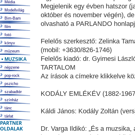
Média
Megjelenik egy évben hatszor (j
Modellvilág
október és november végén), de a 
Bim-Bam
olvasható a PARLANDO honlapj
film
fotó
Felelős szerkesztő: Zelinka Tam
könyv
(mobil: +3630/826-1746)
múzeum
Felelős kiadó: dr. Gyimesi Lászl
MUZSIKA
TARTALOM
népzene
Az írások a címekre klikkelve kö
pop-rock
pszicho
szabadtér
KODÁLY EMLÉKÉV (1882-1967
színház
tánc
Káldi János: Kodály Zoltán (vers
tárlat
PARTNER
Dr. Varga Ildikó: „És a muzsika,
OLDALAK