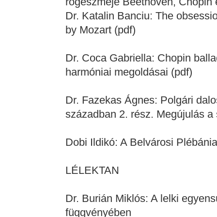
rögeszméje Beethoven, Chopin é
Dr. Katalin Banciu: The obsessi
by Mozart (pdf)
Dr. Coca Gabriella: Chopin ball
harmóniai megoldásai (pdf)
Dr. Fazekas Ágnes: Polgári da
században 2. rész. Megújulás a
Dobi Ildikó: A Belvárosi Plébán
LÉLEKTAN
Dr. Burián Miklós: A lelki egyens
függvényében