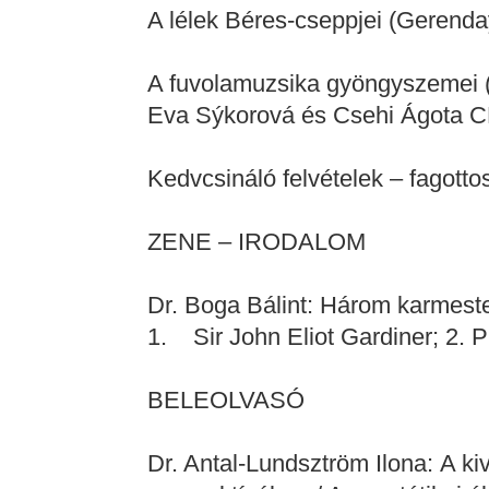
A lélek Béres-cseppjei (Gerend
A fuvolamuzsika gyöngyszemei (S
Eva Sýkorová és Csehi Ágota CD
Kedvcsináló felvételek – fagottos
ZENE – IRODALOM
Dr. Boga Bálint: Három karmest
1. Sir John Eliot Gardiner; 2. 
BELEOLVASÓ
Dr. Antal-Lundsztröm Ilona: A ki