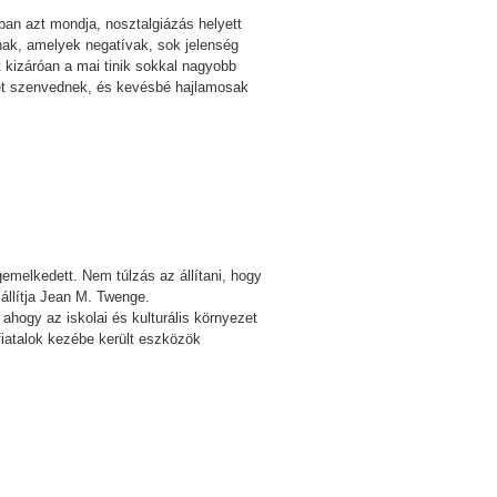
an azt mondja, nosztalgiázás helyett
nak, amelyek negatívak, sok jelenség
 kizáróan a mai tinik sokkal nagyobb
etet szenvednek, és kevésbé hajlamosak
emelkedett. Nem túlzás az állítani, hogy
 állítja Jean M. Twenge.
ahogy az iskolai és kulturális környezet
fiatalok kezébe került eszközök