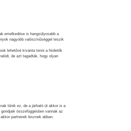
ának emelkedése is hangsúlyosabb a
lányok nagyobb valószínűséggel teszik
k lehetővé kívánta tenni a hirdetők
lódi, de azt tagadták, hogy olyan
nak tűnik ez, de a járható út akkor is a
 a gondjaik összefüggésben vannak az
, akkor partnerek lesznek abban.