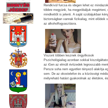
Rendkívül furcsa és idegen lehet ez mindazo
többre megyünk, ha megpróbáljuk megérteni, m
mindkettőt is jelenti. A saját szobájukban k
biztonságban vannak fizikailag, mint elődeik
az alkoholfogyasztásra.
Viszont többen lesznek öngyilkosok
Pszichológiailag azonban sokkal kiszolgáltat
az iGen az elmúlt évtizedek legrosszabb mentá
Persze soha nem egyetlen tényező alakítja egy
sem. De az okostelefon és a közösségi média 
mélyreható hatást gyakorolnak az életükre, és