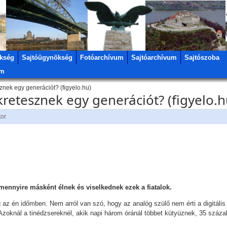
kség
Sajtóügynökség
Fotóarchívum
Sajtóarchívum
Sajtószoba
um
znek egy generációt? (figyelo.hu)
retesznek egy generációt? (figyelo.h
tor
, mennyire másként élnek és viselkednek ezek a fiatalok.
 én időmben. Nem arról van szó, hogy az analóg szülő nem érti a digitális 
Azoknál a tinédzsereknél, akik napi három óránál többet kütyüznek, 35 száz