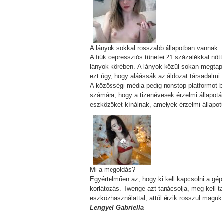
A lányok sokkal rosszabb állapotban vannak
A fiúk depressziós tünetei 21 százalékkal n
lányok körében. A lányok közül sokan megtapas
ezt úgy, hogy aláássák az áldozat társadalmi 
A közösségi média pedig nonstop platformot 
számára, hogy a tizenévesek érzelmi állapotá
eszközöket kínálnak, amelyek érzelmi állapo
Mi a megoldás?
Egyértelműen az, hogy ki kell kapcsolni a gépek
korlátozás. Twenge azt tanácsolja, meg kell 
eszközhasználattal, attól érzik rosszul maguk
Lengyel Gabriella