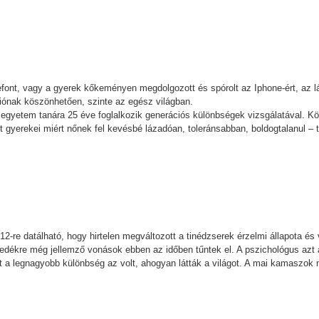
lefont, vagy a gyerek kőkeményen megdolgozott és spórolt az Iphone-ért, az l
iónak köszönhetően, szinte az egész világban.
 egyetem tanára 25 éve foglalkozik generációs különbségek vizsgálatával.
t gyerekei miért nőnek fel kevésbé lázadóan, toleránsabban, boldogtalanul – te
12-re datálható, hogy hirtelen megváltozott a tinédzserek érzelmi állapota és
dékre még jellemző vonások ebben az időben tűntek el. A pszichológus azt áll
ött a legnagyobb különbség az volt, ahogyan látták a világot. A mai kamaszo