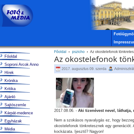
Fotóügynö
Impressz
Főoldal
pszicho
Az okostelefonok tönkretes
Az okostelefonok tönk
Főoldal
Soproni Arcok Anno
2017. augusztus 09. szerda
Adminisztrá
Hírek
Krónika
Kritika
Ajánló
Sajtószemle
2017.08.06. -
Aki tizenévest nevel, láthatja
Kárpát-medence
Nem a szokásos nyavalygás ez, hogy bezzeg az
Egyházak
okostelefonok tönkretesznek egy generációt. 
Média
kockázata. Ijesztő? Nagyon!