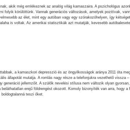
knak, akik még emlékeznek az analóg világ kamaszaira. A pszichológus azonb
i folyik körülöttünk. Vannak generációs változások, amelyek pozitívak, van
ényelmesebb az élet, mint egy autóban vagy egy szórakozóhelyen, így kétséget
 valaha is voltak. Az amerikai statisztikák azt mutatják, kevesebb autóbales
ottabbak, a kamaszkori depresszió és az öngyilkosságok aránya 2011 óta meg
lis állapotát mutatja. A romlás nagy része a telefonjukra vezethető vissza –
 generáció jellemzőit. A szülők nevelési stílusa nem változik olyan gyorsan, 
beláthatatlan erejű földrengést okozott. Komoly bizonyíték van arra, hogy a 
 boldogtalanná teszi őket.