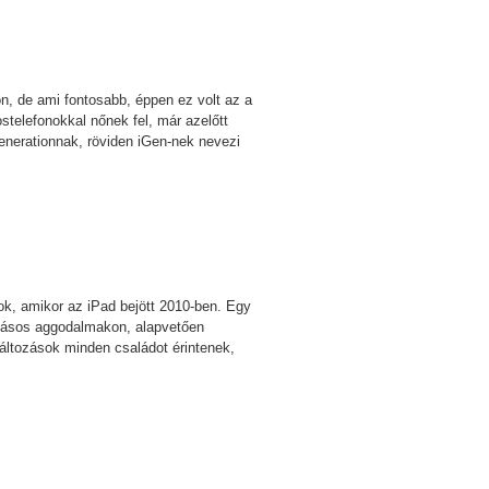
n, de ami fontosabb, éppen ez volt az a
ostelefonokkal nőnek fel, már azelőtt
Generationnak, röviden iGen-nek nevezi
kok, amikor az iPad bejött 2010-ben. Egy
okásos aggodalmakon, alapvetően
áltozások minden családot érintenek,