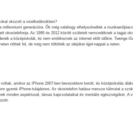
ásokat okozott a viselkedésükben?
 a millenniumi generációra. Ők még valahogy elhelyezkedtek a munkaerőpiaco
 lett okostelefonja. Az 1995 és 2012 között született nemzedéknek a tagjai ok
zdenék a középiskolát, és nem emlékeznek az internet előtt időkre. Twenge i
rneten nőttek fel, de még nem töltötték az idejüket éjjel-nappal a neten.
k voltak, amikor az iPhone 2007-ben bevezetésre került, és középiskolás diá
rom gyerek iPhone-tulajdonos. Az okostelefon hatása messze túlmutat a sz
ének minden aspektusát, társas kapcsolataikat és mentális egészségüket. A v
özött.