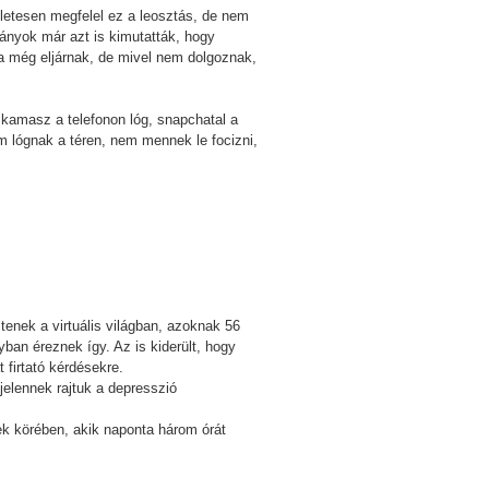
életesen megfelel ez a leosztás, de nem
mányok már azt is kimutatták, hogy
ba még eljárnak, de mivel nem dolgoznak,
a kamasz a telefonon lóg, snapchatal a
em lógnak a téren, nem mennek le focizni,
ltenek a virtuális világban, azoknak 56
ban éreznek így. Az is kiderült, hogy
 firtató kérdésekre.
jelennek rajtuk a depresszió
k körében, akik naponta három órát