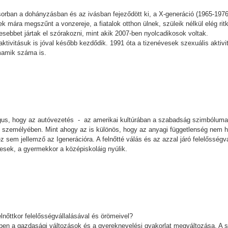
rban a dohányzásban és az ivásban fejeződött ki, a X-generáció (1965-1976 
k mára megszűnt a vonzereje, a fiatalok otthon ülnek, szüleik nélkül elég rit
esebbet jártak el szórakozni, mint akik 2007-ben nyolcadikosok voltak.
s aktivitásuk is jóval később kezdődik. 1991 óta a tizenévesek szexuális akti
imamik száma is.
us, hogy az autóvezetés - az amerikai kultúrában a szabadság szimbóluma v
eik személyében. Mint ahogy az is különös, hogy az anyagi függetlenség nem 
sem jellemző az Igenerációra. A felnőtté válás és az azzal járó felelősségvá
esek, a gyermekkor a középiskoláig nyúlik.
lnőttkor felelősségvállalásával és örömeivel?
bben a gazdasági változások és a gyereknevelési gyakorlat megváltozása. A s