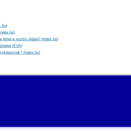
.hu)
index.hu)
e lehet-e pozitív oldala? (index.hu)
tünetei (ÉVA)
fényképeznek? (index.hu)