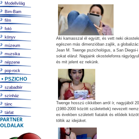
Modellvilág
Bim-Bam
film
fotó
könyv
Aki kamasszal él együtt, és vett neki okoste
egészen más dimenzióban zajlik, a globalizác
múzeum
Jean M. Twenge pszichológus, a San Diegoi-i
muzsika
sokat elárul: Napjaink okostelefonra rágyógyul
és mit jelent ez nekünk.
népzene
pop-rock
PSZICHO
szabadtér
színház
Twenge hosszú cikkében arról ír, nagyjából 20
tánc
(1980-2000 között születettek) nevezett nemze
tárlat
es években született fiatalok és elődeik köz
PARTNER
töltik az idejüket.
OLDALAK