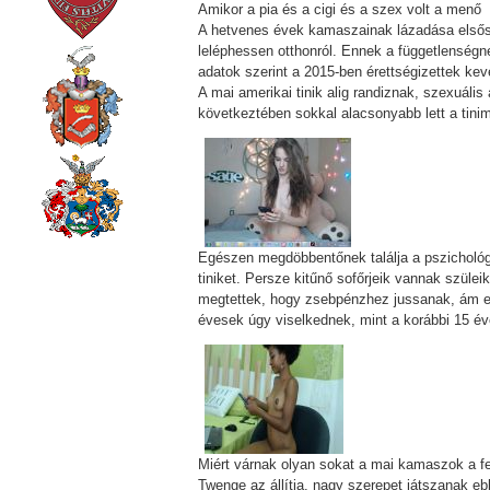
Amikor a pia és a cigi és a szex volt a menő
A hetvenes évek kamaszainak lázadása elsőso
leléphessen otthonról. Ennek a függetlenségne
adatok szerint a 2015-ben érettségizettek kev
A mai amerikai tinik alig randiznak, szexuáli
következtében sokkal alacsonyabb lett a tin
Egészen megdöbbentőnek találja a pszichológ
tiniket. Persze kitűnő sofőrjeik vannak szül
megtettek, hogy zsebpénzhez jussanak, ám ez 
évesek úgy viselkednek, mint a korábbi 15 év
Miért várnak olyan sokat a mai kamaszok a fe
Twenge az állítja, nagy szerepet játszanak e