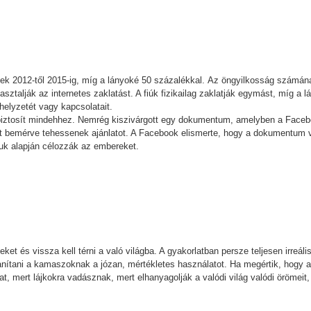
őttek 2012-től 2015-ig, míg a lányoké 50 százalékkal. Az öngyilkosság szám
ztalják az internetes zaklatást. A fiúk fizikailag zaklatják egymást, míg a 
helyzetét vagy kapcsolatait.
biztosít mindehhez. Nemrég kiszivárgott egy dokumentum, amelyben a Faceboo
t bemérve tehessenek ajánlatot. A Facebook elismerte, hogy a dokumentum va
tuk alapján célozzák az embereket.
et és vissza kell térni a való világba. A gyakorlatban persze teljesen irreális
tanítani a kamaszoknak a józan, mértékletes használatot. Ha megértik, hogy
at, mert lájkokra vadásznak, mert elhanyagolják a valódi világ valódi örömeit