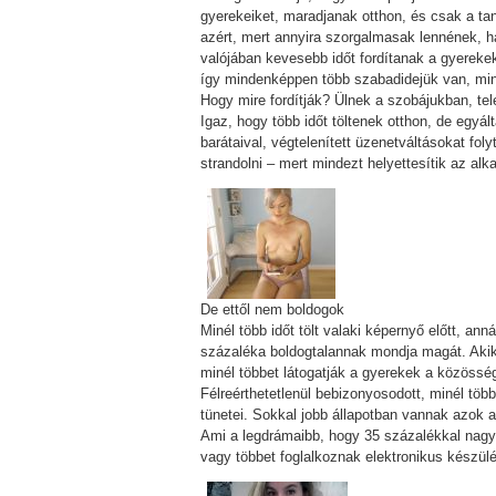
gyerekeiket, maradjanak otthon, és csak a tan
azért, mert annyira szorgalmasak lennének, h
valójában kevesebb időt fordítanak a gyereke
így mindenképpen több szabadidejük van, min
Hogy mire fordítják? Ülnek a szobájukban, t
Igaz, hogy több időt töltenek otthon, de egyá
barátaival, végtelenített üzenetváltásokat fo
strandolni – mert mindezt helyettesítik az alka
De ettől nem boldogok
Minél több időt tölt valaki képernyő előtt, ann
százaléka boldogtalannak mondja magát. Akik 
minél többet látogatják a gyerekek a közösség
Félreérthetetlenül bebizonyosodott, minél töb
tünetei. Sokkal jobb állapotban vannak azok a
Ami a legdrámaibb, hogy 35 százalékkal nagy
vagy többet foglalkoznak elektronikus készül