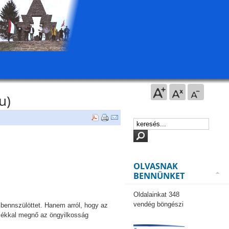
u)
OLVASNAK
BENNÜNKET
Oldalainkat 348
vendég böngészi
bennszülöttet. Hanem arról, hogy az
alékkal megnő az öngyilkosság