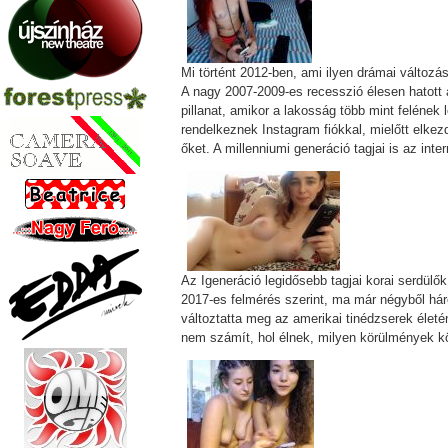
Mi történt 2012-ben, ami ilyen drámai változ
A nagy 2007-2009-es recesszió élesen hatott
pillanat, amikor a lakosság több mint felének
rendelkeznek Instagram fiókkal, mielőtt elke
őket. A millenniumi generáció tagjai is az inte
Az Igeneráció legidősebb tagjai korai serdülő
2017-es felmérés szerint, ma már négyből há
változtatta meg az amerikai tinédzserek élet
nem számít, hol élnek, milyen körülmények k