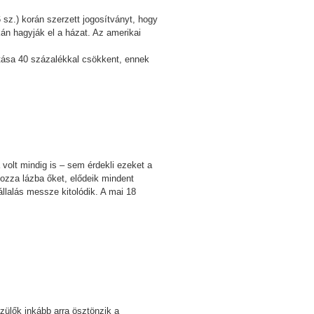
sz.) korán szerzett jogosítványt, hogy
kán hagyják el a házat. Az amerikai
vitása 40 százalékkal csökkent, ennek
olt mindig is – sem érdekli ezeket a
hozza lázba őket, elődeik mindent
llalás messze kitolódik. A mai 18
zülők inkább arra ösztönzik a