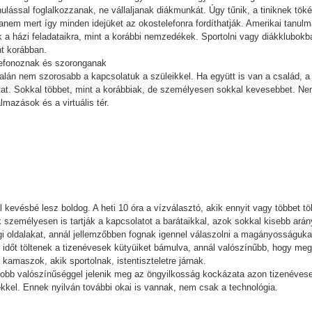
ulással foglalkozzanak, ne vállaljanak diákmunkát. Úgy tűnik, a tiniknek tök
anem mert így minden idejüket az okostelefonra fordíthatják. Amerikai tanul
k a házi feladataikra, mint a korábbi nemzedékek. Sportolni vagy diákklubok
t korábban.
elefonoznak és szoronganak
ltalán nem szorosabb a kapcsolatuk a szüleikkel. Ha együtt is van a család, 
lytat. Sokkal többet, mint a korábbiak, de személyesen sokkal kevesebbet. N
lmazások és a virtuális tér.
ál kevésbé lesz boldog. A heti 10 óra a vízválasztó, akik ennyit vagy többet tö
személyesen is tartják a kapcsolatot a barátaikkal, azok sokkal kisebb arány
i oldalakat, annál jellemzőbben fognak igennel válaszolni a magányosságukat
b időt töltenek a tizenévesek kütyüiket bámulva, annál valószínűbb, hogy meg
 kamaszok, akik sportolnak, istentiszteletre járnak.
obb valószínűséggel jelenik meg az öngyilkosság kockázata azon tizenévese
ékkel. Ennek nyilván további okai is vannak, nem csak a technológia.