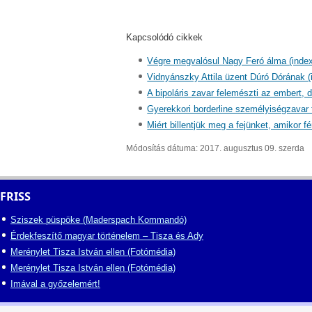
Kapcsolódó cikkek
Végre megvalósul Nagy Feró álma (index
Vidnyánszky Attila üzent Dúró Dórának (
A bipoláris zavar felemészti az embert, d
Gyerekkori borderline személyiségzavar 
Miért billentjük meg a fejünket, amikor 
Módosítás dátuma: 2017. augusztus 09. szerda
FRISS
Sziszek püspöke (Maderspach Kommandó)
Érdekfeszítő magyar történelem – Tisza és Ady
Merénylet Tisza István ellen (Fotómédia)
Merénylet Tisza István ellen (Fotómédia)
Imával a győzelemért!