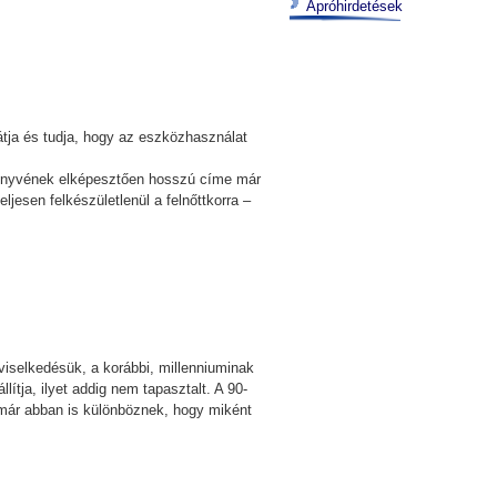
Apróhirdetések
átja és tudja, hogy az eszközhasználat
 Könyvének elképesztően hosszú címe már
ljesen felkészületlenül a felnőttkorra –
 viselkedésük, a korábbi, millenniuminak
ítja, ilyet addig nem tapasztalt. A 90-
k már abban is különböznek, hogy miként