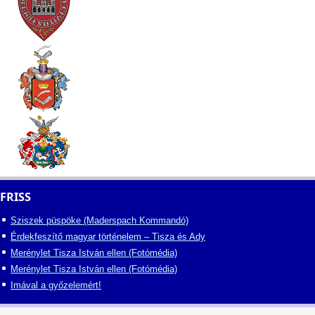
FRISS
Sziszek püspöke (Maderspach Kommandó)
Érdekfeszítő magyar történelem – Tisza és Ady
Merénylet Tisza István ellen (Fotómédia)
Merénylet Tisza István ellen (Fotómédia)
Imával a győzelemért!