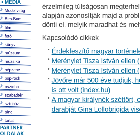
MÉDIA
érzelmileg túlságosan megterhel
Modellvilág
alapján azonosítják majd a probl
Bim-Bam
dönti el, melyik maradhat és mely
film
fotó
Kapcsolódó cikkek
könyv
Érdekfeszítő magyar történel
múzeum
Merénylet Tisza István ellen 
muzsika
Merénylet Tisza István ellen 
népzene
pop-rock
Jövőre már 500 éve tudjuk, h
pszicho
is ott volt (index.hu)
szabadtér
A magyar királynék széttört, 
színház
darabját Gina Lollobrigida vis
tánc
tárlat
PARTNER
OLDALAK