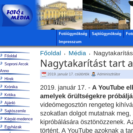
Fotóügynökség
Sajtóügynökség
Fot
Impresszum
Főoldal
Média
Nagytakarítás
Főoldal
Nagytakarítást tart 
Soproni Arcok
Anno
2019. január 17. csütörtök
Adminisztrátor
Hírek
2019. január 17. -
A YouTube elk
Krónika
amelyek őrültségekre próbálják
Kritika
Ajánló
videómegosztón rengeteg kihívás
Sajtószemle
szokatlan dolgot mutatnak meg, 
Kárpát-medence
kipróbálására ösztönözzenek. Az 
Egyházak
történt. A YouTube azoknak a t