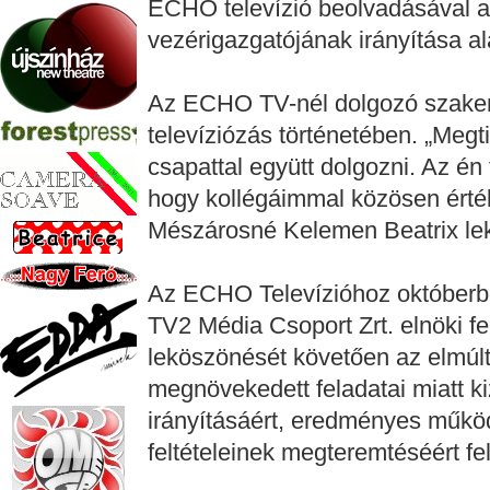
ECHO televízió beolvadásával a 
vezérigazgatójának irányítása al
Az ECHO TV-nél dolgozó szakemb
televíziózás történetében. „Megti
csapattal együtt dolgozni. Az én 
hogy kollégáimmal közösen érték
Mészárosné Kelemen Beatrix le
Az ECHO Televízióhoz októberben
TV2 Média Csoport Zrt. elnöki fel
leköszönését követően az elmúlt
megnövekedett feladatai miatt k
irányításáért, eredményes működ
feltételeinek megteremtéséért fel