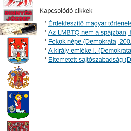
Kapcsolódó cikkek
Érdekfeszítő magyar történel
Az LMBTQ nem a spájzban, 
Fokok népe (Demokrata, 2002
A király emléke I. (Demokrata
Eltemetett sajtószabadság (