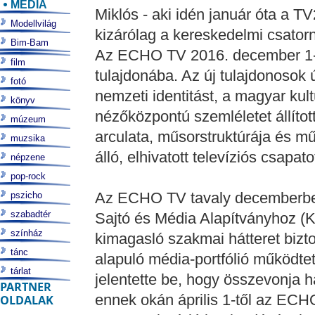
MÉDIA
Miklós - aki idén január óta a T
Modellvilág
kizárólag a kereskedelmi csatorna
Bim-Bam
Az ECHO TV 2016. december 1-é
film
tulajdonába. Az új tulajdonosok ú
fotó
nemzeti identitást, a magyar kult
könyv
nézőközpontú szemléletet állíto
múzeum
arculata, műsorstruktúrája és m
muzsika
álló, elhivatott televíziós csapato
népzene
pop-rock
Az ECHO TV tavaly decemberben
pszicho
szabadtér
Sajtó és Média Alapítványhoz (K
színház
kimagasló szakmai hátteret bizto
tánc
alapuló média-portfólió működ
tárlat
jelentette be, hogy összevonja ha
PARTNER
ennek okán április 1-től az ECH
OLDALAK