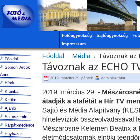
Fotóügynökség
Sajtóügynökség
Fot
Impresszum
Főoldal
Média
Távoznak az 
Főoldal
Távoznak az ECHO TV
Soproni Arcok
Anno
2019. március 29. péntek
Adminisztrátor
Hírek
2019. március 29. -
Mészárosné 
Krónika
átadják a stafétát a Hír TV m
Kritika
Ajánló
Sajtó és Média Alapítvány (KES
Sajtószemle
hírtelevíziók összeolvadásával
Kárpát-medence
Mészárosné Kelemen Beatrix a 
Egyházak
életmódcsatornák elnöki teendőit