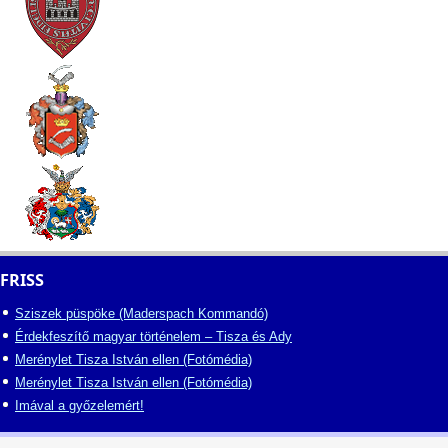
FRISS
Sziszek püspöke (Maderspach Kommandó)
Érdekfeszítő magyar történelem – Tisza és Ady
Merénylet Tisza István ellen (Fotómédia)
Merénylet Tisza István ellen (Fotómédia)
Imával a győzelemért!