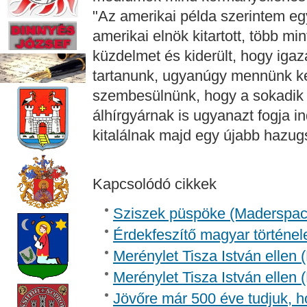
"Az amerikai példa szerintem eg
amerikai elnök kitartott, több min
küzdelmet és kiderült, hogy igaza
tartanunk, ugyanúgy mennünk kel
szembesülnünk, hogy a sokadik
álhírgyárnak is ugyanazt fogja i
kitalálnak majd egy újabb hazugs
Kapcsolódó cikkek
Sziszek püspöke (Madersp
Érdekfeszítő magyar történel
Merénylet Tisza István ellen 
Merénylet Tisza István ellen 
Jövőre már 500 éve tudjuk, h