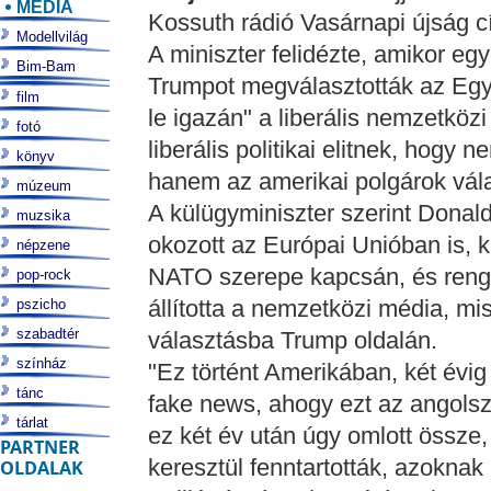
MÉDIA
Kossuth rádió Vasárnapi újság 
Modellvilág
A miniszter felidézte, amikor egy
Bim-Bam
Trumpot megválasztották az Egye
film
le igazán" a liberális nemzetköz
fotó
liberális politikai elitnek, hogy 
könyv
hanem az amerikai polgárok vál
múzeum
A külügyminiszter szerint Donal
muzsika
okozott az Európai Unióban is, ki
népzene
NATO szerepe kapcsán, és rengete
pop-rock
állította a nemzetközi média, mi
pszicho
szabadtér
választásba Trump oldalán.
színház
"Ez történt Amerikában, két évig
tánc
fake news, ahogy ezt az angolszá
tárlat
ez két év után úgy omlott össze, 
PARTNER
keresztül fenntartották, azokna
OLDALAK