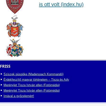
is ott volt (index.hu)
FRISS
Sziszek püspöke (Maderspach Kommandó)
Érdekfeszítő magyar történelem – Tisza és Ady
Merénylet Tisza István ellen (Fotómédia)
Merénylet Tisza István ellen (Fotómédia)
Imával a győzelemért!