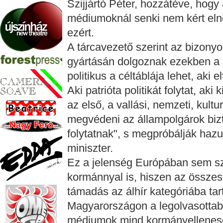
Szijjártó Péter, hozzátéve, hogy 
médiumoknál senki nem kért elné
ezért.
A tárcavezető szerint az bizonyo
gyártásán dolgoznak ezekben a
politikus a céltáblája lehet, aki el
Aki patrióta politikát folytat, ak
az első, a vallási, nemzeti, kultur
megvédeni az állampolgárok bizt
folytatnak", s megpróbálják hazu
miniszter.
Ez a jelenség Európában sem s
kormánnyal is, hiszen az összes 
támadás az álhír kategóriába tar
Magyarországon a legolvasottabb
médiumok mind kormányellenese