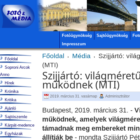
Fotóügynökség
Sajtóügynökség
Fot
Impresszum
Főoldal
Média
Szijjártó: vil
Főoldal
(MTI)
Soproni Arcok
Szijjártó: világméretű
Anno
működnek (MTI)
Hírek
Krónika
2019. március 31. vasárnap
Adminisztrátor
Kritika
Ajánló
Budapest, 2019. március 31. -
Vi
Sajtószemle
működnek, amelyek világméret
Kárpát-medence
támadnak meg embereket minde
Egyházak
állítják be
- mondta Szijjártó Pé