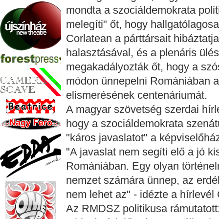
mondta a szociáldemokrata polit
melegíti" őt, hogy hallgatólagosa
Corlatean a párttársait hibáztatja
halasztásával, és a plenáris ülés
megakadályozták őt, hogy a szós
módon ünnepelni Romániában a 
elismerésének centenáriumát.
A magyar szövetség szerdai hírl
hogy a szociáldemokrata szenátu
"káros javaslatot" a képviselőhá
"A javaslat nem segíti elő a jó 
Romániában. Egy olyan történel
nemzet számára ünnep, az erdé
nem lehet az" - idézte a hírlevél
Az RMDSZ politikusa rámutatott: