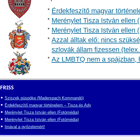
Érdekfeszítő magyar történel
Merénylet Tisza István ellen 
Merénylet Tisza István ellen 
Azzal álltak elő: nincs szüksé
szlovák állam fizessen (telex
Az LMBTQ nem a spájzban, 
FRISS
Sziszek püspöke (Maderspach Kommandó)
Érdekfeszítő magyar történelem – Tisza és Ady
Merénylet Tisza István ellen (Fotómédia)
Merénylet Tisza István ellen (Fotómédia)
Imával a győzelemért!