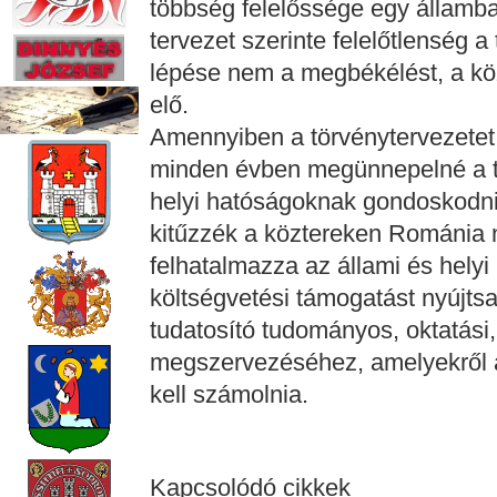
többség felelőssége egy államba
tervezet szerinte felelőtlenség 
lépése nem a megbékélést, a kö
elő.
Amennyiben a törvénytervezetet 
minden évben megünnepelné a tr
helyi hatóságoknak gondoskodniu
kitűzzék a köztereken Románia n
felhatalmazza az állami és helyi
költségvetési támogatást nyújtsa
tudatosító tudományos, oktatási,
megszervezéséhez, amelyekről a
kell számolnia.
Kapcsolódó cikkek