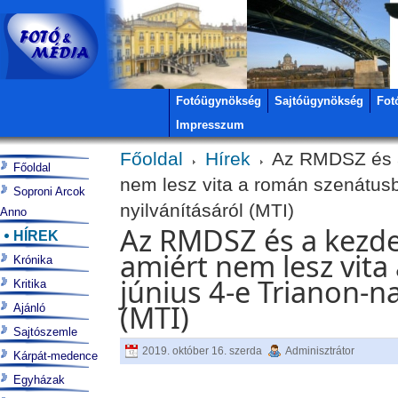
Fotóügynökség
Sajtóügynökség
Fot
Impresszum
Főoldal
Hírek
Az RMDSZ és a 
Főoldal
nem lesz vita a román szenátus
Soproni Arcok
nyilvánításáról (MTI)
Anno
Az RMDSZ és a kezdem
HÍREK
amiért nem lesz vit
Krónika
június 4-e Trianon-n
Kritika
(MTI)
Ajánló
Sajtószemle
2019. október 16. szerda
Adminisztrátor
Kárpát-medence
Egyházak