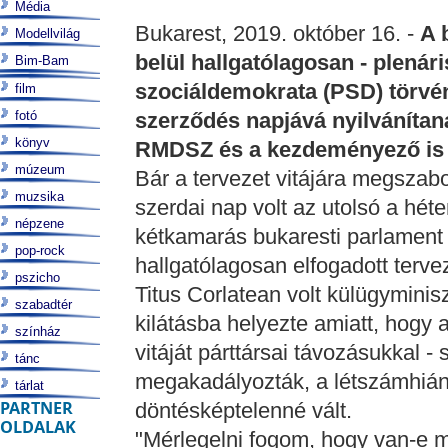
Média
Bukarest, 2019. október 16. -
A 
Modellvilág
belül hallgatólagosan - plenáris
Bim-Bam
szociáldemokrata (PSD) törvé
film
fotó
szerződés napjává nyilvánítan
könyv
RMDSZ és a kezdeményező is
múzeum
Bár a tervezet vitájára megszabot
muzsika
szerdai nap volt az utolsó a héte
népzene
kétkamarás bukaresti parlament 
pop-rock
hallgatólagosan elfogadott terve
pszicho
Titus Corlatean volt külügyminis
szabadtér
kilátásba helyezte amiatt, hogy a
színház
vitáját párttársai távozásukkal -
tánc
megakadályozták, a létszámhián
tárlat
PARTNER
döntésképtelenné vált.
OLDALAK
"Mérlegelni fogom, hogy van-e 