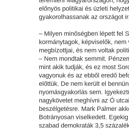
teremteni Magyarországon, hogy
előnyös politikai és üzleti helyz
gyakorolhassanak az országot irán
– Milyen minőségben lépett fel 
kormánytagok, képviselők, nem v
megbízottjai, és nem voltak pol
– Nem mondtak semmit. Pénzembe
mint akik tudják, és ez most Sor
vagyonuk és az ebből eredő befol
előttük. De nem került el bennünk
nyomásgyakorlás sem. Igyekez
nagykövetet meghívni az Ó utca
beszélgetésre. Mark Palmer akko
Botrányosan viselkedett. Egeki
szabad demokraták 3,5 százalékon