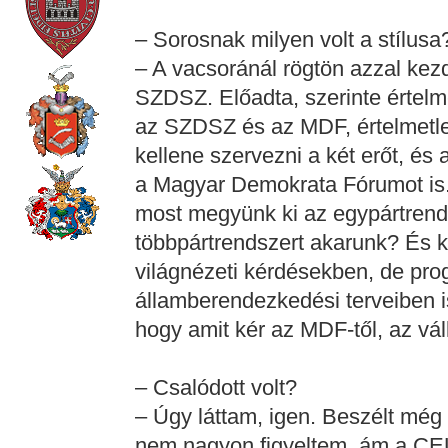
– Sorosnak milyen volt a stílusa
– A vacsoránál rögtön azzal kez
SZDSZ. Előadta, szerinte értelmet
az SZDSZ és az MDF, értelmetl
kellene szervezni a két erőt, é
a Magyar Demokrata Fórumot is.
most megyünk ki az egypártrends
többpártrendszert akarunk? És k
világnézeti kérdésekben, de pro
államberendezkedési terveiben is
hogy amit kér az MDF-től, az váll
– Csalódott volt?
– Úgy láttam, igen. Beszélt még 
nem nagyon figyeltem, ám a CE