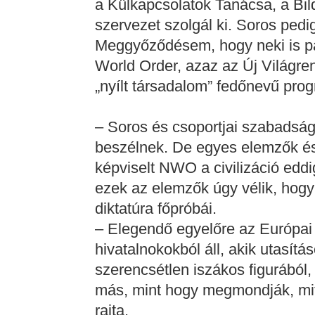
a Külkapcsolatok Tanácsa, a Bil
szervezet szolgál ki. Soros pedig
Meggyőződésem, hogy neki is p
World Order, azaz az Új Világren
„nyílt társadalom” fedőnevű prog
– Soros és csoportjai szabadságró
beszélnek. De egyes elemzők és k
képviselt NWO a civilizáció eddig
ezek az elemzők úgy vélik, hogy
diktatúra főpróbái.
– Elegendő egyelőre az Európai 
hivatalnokokból áll, akik utasítá
szerencsétlen iszákos figurából
más, mint hogy megmondják, mit 
rajta.