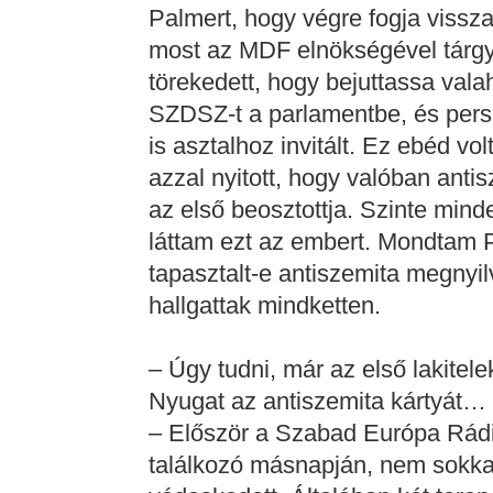
Palmert, hogy végre fogja viss
most az MDF elnökségével tárgya
törekedett, hogy bejuttassa vala
SZDSZ-t a parlamentbe, és pers
is asztalhoz invitált. Ez ebéd vo
azzal nyitott, hogy valóban anti
az első beosztottja. Szinte mind
láttam ezt az embert. Mondtam 
tapasztalt-e antiszemita megnyi
hallgattak mindketten.
– Úgy tudni, már az első lakitele
Nyugat az antiszemita kártyát…
– Először a Szabad Európa Rádió
találkozó másnapján, nem sokkal