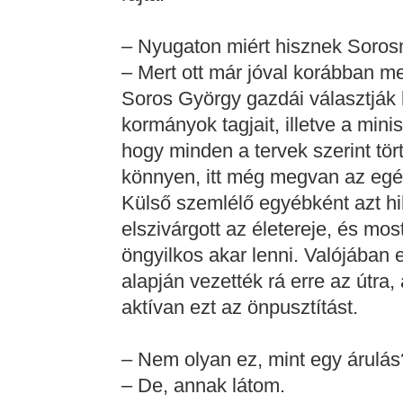
– Nyugaton miért hisznek Soro
– Mert ott már jóval korábban 
Soros György gazdái választják ki
kormányok tagjait, illetve a mini
hogy minden a tervek szerint tö
könnyen, itt még megvan az egé
Külső szemlélő egyébként azt hi
elszivárgott az életereje, és most
öngyilkos akar lenni. Valójában
alapján vezették rá erre az útra,
aktívan ezt az önpusztítást.
– Nem olyan ez, mint egy árulás
– De, annak látom.