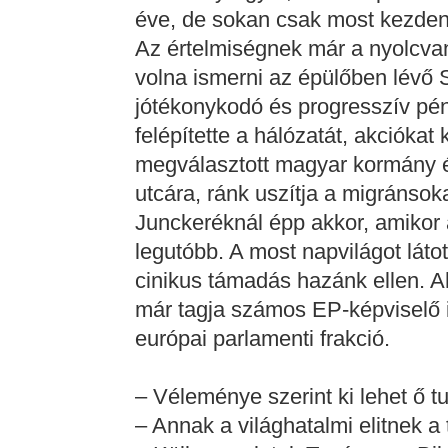
éve, de sokan csak most kezden
Az értelmiségnek már a nyolcvan
volna ismerni az épülőben lévő S
jótékonykodó és progresszív pén
felépítette a hálózatát, akciók
megválasztott magyar kormány és
utcára, ránk uszítja a migránsokat
Junckeréknál épp akkor, amikor
legutóbb. A most napvilágot láto
cinikus támadás hazánk ellen. A
már tagja számos EP-képviselő 
európai parlamenti frakció.
– Véleménye szerint ki lehet ő 
– Annak a világhatalmi elitnek a t