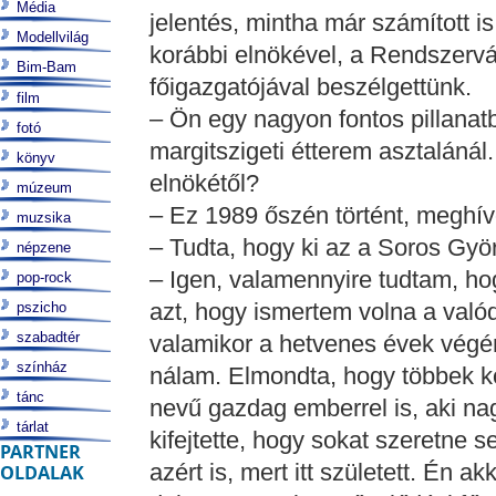
Média
jelentés, mintha már számított 
Modellvilág
korábbi elnökével, a Rendszervál
Bim-Bam
főigazgatójával beszélgettünk.
film
– Ön egy nagyon fontos pillana
fotó
margitszigeti étterem asztaláná
könyv
elnökétől?
múzeum
– Ez 1989 őszén történt, meghív
muzsika
– Tudta, hogy ki az a Soros Gyö
népzene
– Igen, valamennyire tudtam, ho
pop-rock
azt, hogy ismertem volna a valódi
pszicho
szabadtér
valamikor a hetvenes évek végén
színház
nálam. Elmondta, hogy többek kö
tánc
nevű gazdag emberrel is, aki na
tárlat
kifejtette, hogy sokat szeretne
PARTNER
azért is, mert itt született. Én 
OLDALAK