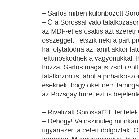
– Sarlós miben különbözött Soro
– Ő a Sorossal való találkozáso
az MDF-et és csakis azt szeretn
összeggel. Tetszik neki a párt p
ha folytatódna az, amit akkor lá
feltűnősködnek a vagyonukkal, h
hozzá. Sarlós maga is zsidó volt
találkozón is, ahol a pohárkösz
eseknek, hogy őket nem támogatj
az Pozsgay Imre, ezt is bejelente
– Rivalizált Sorossal? Ellenfelek
– Dehogy! Valószínűleg munkam
ugyanazért a célért dolgoztak. O