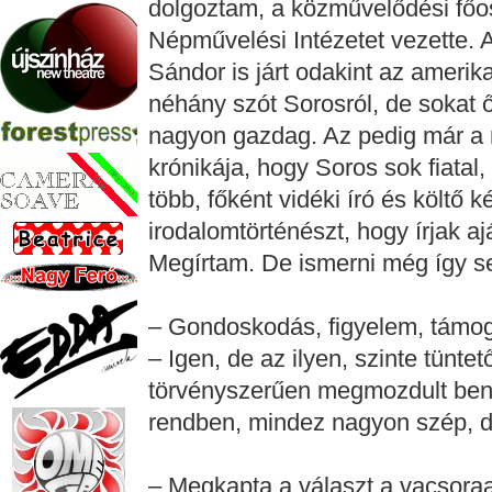
dolgoztam, a közművelődési főos
Népművelési Intézetet vezette. 
Sándor is járt odakint az ameri
néhány szót Sorosról, de sokat ő
nagyon gazdag. Az pedig már a 
krónikája, hogy Soros sok fiatal,
több, főként vidéki író és költő k
irodalomtörténészt, hogy írjak a
Megírtam. De ismerni még így 
– Gondoskodás, figyelem, támog
– Igen, de az ilyen, szinte tünte
törvényszerűen megmozdult be
rendben, mindez nagyon szép, d
– Megkapta a választ a vacsoraa