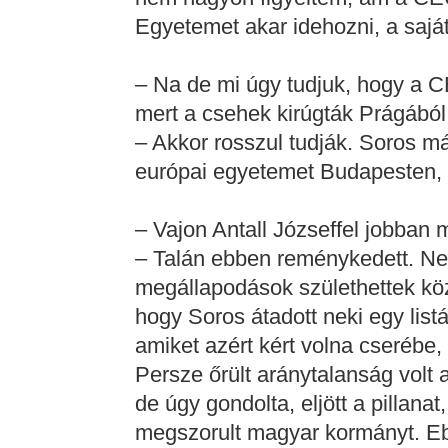
Egyetemet akar idehozni, a sajá
– Na de mi úgy tudjuk, hogy a C
mert a csehek kirúgták Prágából
– Akkor rosszul tudják. Soros má
európai egyetemet Budapesten, s
– Vajon Antall Józseffel jobban 
– Talán ebben reménykedett. Ne
megállapodások születhettek köz
hogy Soros átadott neki egy list
amiket azért kért volna cserébe,
Persze őrült aránytalanság volt 
de úgy gondolta, eljött a pillana
megszorult magyar kormányt. Eb