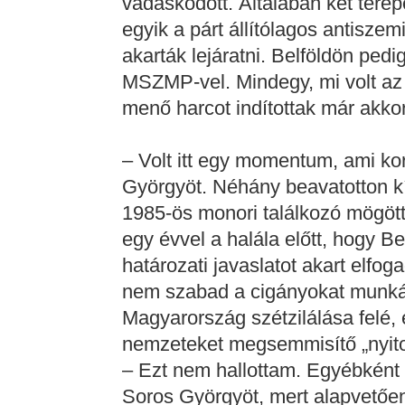
vádaskodott. Általában két tere
egyik a párt állítólagos antiszemi
akarták lejáratni. Belföldön pedig
MSZMP-vel. Mindegy, mi volt az 
menő harcot indítottak már akkor
– Volt itt egy momentum, ami ko
Györgyöt. Néhány beavatotton kí
1985-ös monori találkozó mögött.
egy évvel a halála előtt, hogy B
határozati javaslatot akart elfo
nem szabad a cigányokat munkára
Magyarország szétzilálása felé, 
nemzeteket megsemmisítő „nyit
– Ezt nem hallottam. Egyébként d
Soros Györgyöt, mert alapvetően