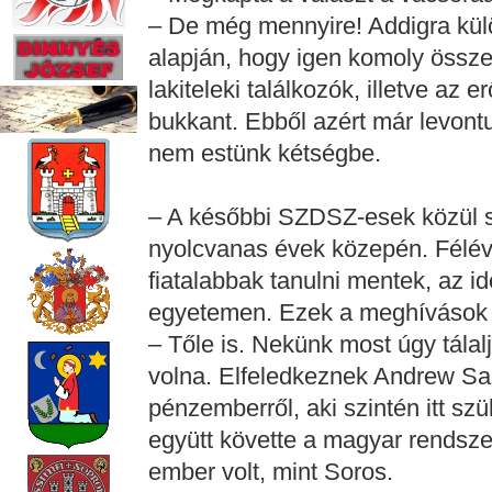
– De még mennyire! Addigra külö
alapján, hogy igen komoly össz
lakiteleki találkozók, illetve a
bukkant. Ebből azért már levont
nem estünk kétségbe.
– A későbbi SZDSZ-esek közül 
nyolcvanas évek közepén. Félév
fiatalabbak tanulni mentek, az i
egyetemen. Ezek a meghívások 
– Tőle is. Nekünk most úgy tálal
volna. Elfeledkeznek Andrew Sarl
pénzemberről, aki szintén itt sz
együtt követte a magyar rendsze
ember volt, mint Soros.