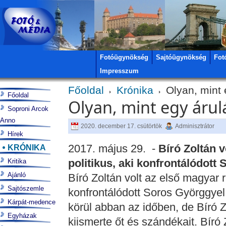
Fotóügynökség
Sajtóügynökség
Fot
Impresszum
Főoldal
Krónika
Olyan, mint 
Főoldal
Olyan, mint egy áru
Soproni Arcok
Anno
2020. december 17. csütörtök
Adminisztrátor
Hírek
2017. május 29. -
Bíró Zoltán v
KRÓNIKA
politikus, aki konfrontálódott
Kritika
Ajánló
Bíró Zoltán volt az első magyar r
Sajtószemle
konfrontálódott Soros Györggyel
Kárpát-medence
körül abban az időben, de Bíró 
Egyházak
kiismerte őt és szándékait. Bíró