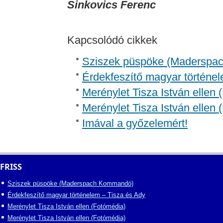
Sinkovics Ferenc
Kapcsolódó cikkek
Sziszek püspöke (Madersp
Érdekfeszítő magyar történel
Merénylet Tisza István ellen 
Merénylet Tisza István ellen 
Imával a győzelemért!
FRISS
Sziszek püspöke (Maderspach Kommandó)
Érdekfeszítő magyar történelem – Tisza és Ady
Merénylet Tisza István ellen (Fotómédia)
Merénylet Tisza István ellen (Fotómédia)