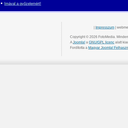
Imával a győzelemért!
|
Impresszum
| webme
Copyright © 2026 FotoMedia. Minden 
A
Joomla!
a
GNU/GPL licenc
alatt kia
Fordította a
Magyar Joomla! Felhaszn