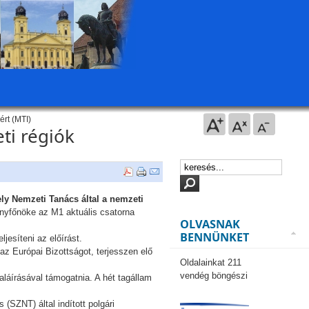
rt (MTI)
ti régiók
ly Nemzeti Tanács által a nemzeti
nyfőnöke az M1 aktuális csatorna
OLVASNAK
BENNÜNKET
jesíteni az előírást.
az Európai Bizottságot, terjesszen elő
Oldalainkat 211
vendég böngészi
aláírásával támogatnia. A hét tagállam
(SZNT) által indított polgári