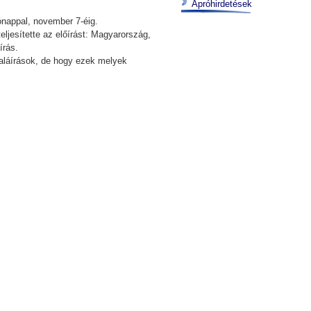
Apróhirdetések
hónappal, november 7-éig.
ljesítette az előírást: Magyarország,
írás.
 aláírások, de hogy ezek melyek