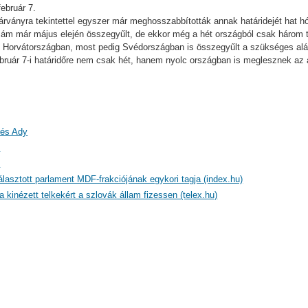
ebruár 7.
 járványra tekintettel egyszer már meghosszabbították annak határidejét hat 
zám már május elején összegyűlt, de ekkor még a hét országból csak három te
 Horvátországban, most pedig Svédországban is összegyűlt a szükséges alá
ebruár 7-i határidőre nem csak hét, hanem nyolc országban is meglesznek az
 és Ady
)
)
lasztott parlament MDF-frakciójának egykori tagja (index.hu)
a kinézett telkekért a szlovák állam fizessen (telex.hu)