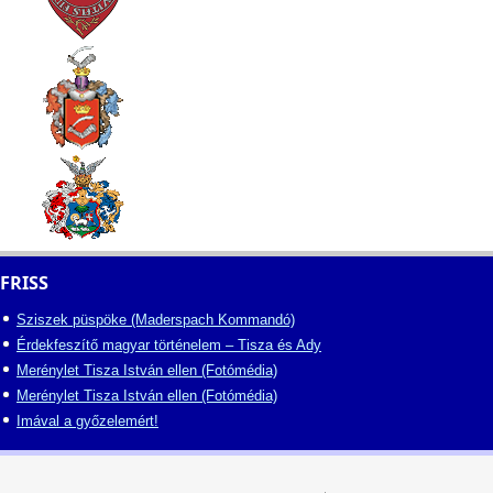
FRISS
Sziszek püspöke (Maderspach Kommandó)
Érdekfeszítő magyar történelem – Tisza és Ady
Merénylet Tisza István ellen (Fotómédia)
Merénylet Tisza István ellen (Fotómédia)
Imával a győzelemért!