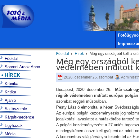
Fotóügynö
Impressz
Főoldal
Hírek
Még egy országból kell a szü
Még egy országból kel
Főoldal
védelmében indított 
Soproni Arcok Anno
HÍREK
2020. december 26. szombat
Adminisztr
Krónika
Budapest, 2020. december 26. -
Már csak egy
Kritika
régiók védelmében indított európai polgá
Ajánló
szombat reggeli műsorában.
Pesty László elmondta: a héten Svédországban
Sajtószemle
Az európai polgári kezdeményezés jogintézmény
Kárpát-medence
jogalkotási javaslatot a hatáskörébe tartozó te
A polgári kezdeményezést a 27 uniós tagország
Egyházak
mindegyikében össze kell gyűjteni az adott 
Média
A koronavírus-világjárványra tekintettel az E