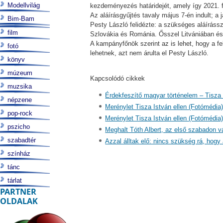
Modellvilág
kezdeményezés határidejét, amely így 2021. f
Az aláírásgyűjtés tavaly május 7-én indult; a
Bim-Bam
Pesty László felidézte: a szükséges aláíráss
film
Szlovákia és Románia. Ősszel Litvániában és
A kampányfőnök szerint az is lehet, hogy a f
fotó
lehetnek, azt nem árulta el Pesty László.
könyv
múzeum
Kapcsolódó cikkek
muzsika
Érdekfeszítő magyar történelem – Tisza
népzene
Merénylet Tisza István ellen (Fotómédia
pop-rock
Merénylet Tisza István ellen (Fotómédia
pszicho
Meghalt Tóth Albert, az első szabadon vá
szabadtér
Azzal álltak elő: nincs szükség rá, hogy 
színház
tánc
tárlat
PARTNER
OLDALAK