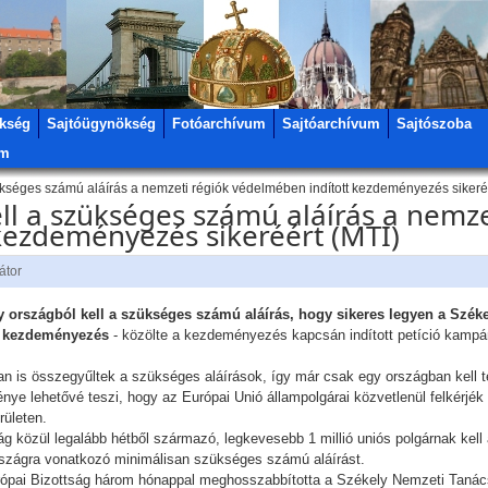
kség
Sajtóügynökség
Fotóarchívum
Sajtóarchívum
Sajtószoba
um
kséges számú aláírás a nemzeti régiók védelmében indított kezdeményezés sikeréé
l a szükséges számú aláírás a nemze
kezdeményezés sikeréért (MTI)
átor
 országból kell a szükséges számú aláírás, hogy sikeres legyen a Széke
ri kezdeményezés
- közölte a kezdeményezés kapcsán indított petíció kampá
 is összegyűltek a szükséges aláírások, így már csak egy országban kell tel
e lehetővé teszi, hogy az Európai Unió állampolgárai közvetlenül felkérjék 
rületen.
 közül legalább hétből származó, legkevesebb 1 millió uniós polgárnak kell 
országra vonatkozó minimálisan szükséges számú aláírást.
urópai Bizottság három hónappal meghosszabbította a Székely Nemzeti Tanács 