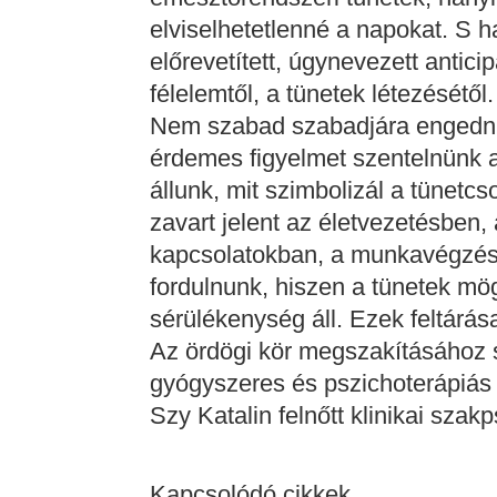
elviselhetetlenné a napokat. S h
előrevetített, úgynevezett antici
félelemtől, a tünetek létezésétől.
Nem szabad szabadjára engedni a
érdemes figyelmet szentelnünk a
állunk, mit szimbolizál a tünetc
zavart jelent az életvezetésben,
kapcsolatokban, a munkavégzé
fordulnunk, hiszen a tünetek mög
sérülékenység áll. Ezek feltárás
Az ördögi kör megszakításához 
gyógyszeres és pszichoterápiás
Szy Katalin felnőtt klinikai szak
Kapcsolódó cikkek