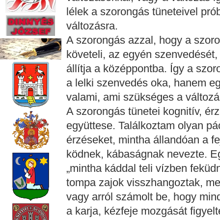
lélek a szorongás tüneteivel pró
változásra.
A szorongás azzal, hogy a szoro
követeli, az egyén szenvedését, 
állítja a középpontba. Így a sz
a lelki szenvedés oka, hanem egy
valami, ami szükséges a változá
A szorongás tünetei kognitív, érz
együttese. Találkoztam olyan páci
érzéseket, mintha állandóan a f
ködnek, kábaságnak nevezte. E
„mintha káddal teli vízben feküdn
tompa zajok visszhangoztak, meg
vagy arról számolt be, hogy mind
a karja, kézfeje mozgását figyel