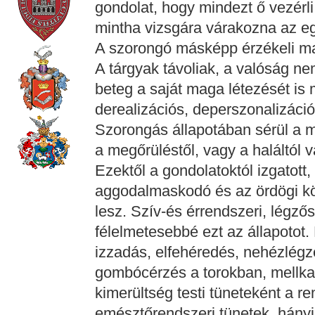
gondolat, hogy mindezt ő vezérli
mintha vizsgára várakozna az e
A szorongó másképp érzékeli ma
A tárgyak távoliak, a valóság n
beteg a saját maga létezését is
derealizációs, deperszonalizációs
Szorongás állapotában sérül a me
a megőrüléstől, vagy a haláltól v
Ezektől a gondolatoktól izgatott,
aggodalmaskodó és az ördögi kö
lesz. Szív-és érrendszeri, légzős
félelmetesebbé ezt az állapotot
izzadás, elfehéredés, nehézlégz
gombócérzés a torokban, mellka
kimerültség testi tüneteként a r
emésztőrendszeri tünetek, hány