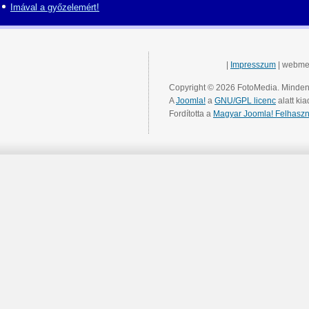
Imával a győzelemért!
|
Impresszum
| webme
Copyright © 2026 FotoMedia. Minden 
A
Joomla!
a
GNU/GPL licenc
alatt kia
Fordította a
Magyar Joomla! Felhaszn