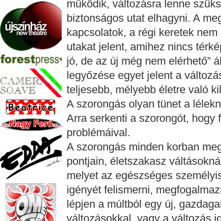
működik, változásra lenne szüks
biztonságos utat elhagyni. A meg
kapcsolatok, a régi keretek nem
utakat jelent, amihez nincs tér
jó, de az új még nem elérhető” ál
legyőzése egyet jelent a változá
teljesebb, mélyebb életre való ki
A szorongás olyan tünet a lélekn
Arra serkenti a szorongót, hogy
problémáival.
A szorongás minden korban megj
pontjain, életszakasz váltásokná
melyet az egészséges személyis
igényét felismerni, megfogalmazn
lépjen a múltból egy új, gazdaga
változásokkal, vagy a változás