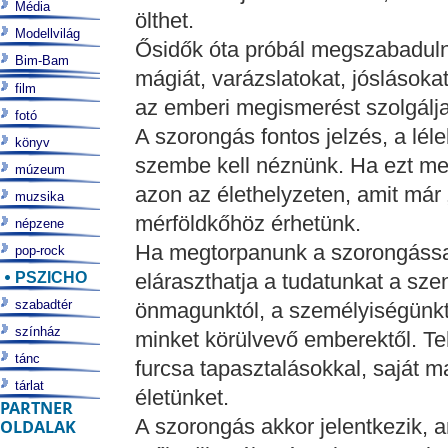
Média
ölthet.
Modellvilág
Ősidők óta próbál megszabaduln
Bim-Bam
mágiát, varázslatokat, jóslásoka
film
az emberi megismerést szolgálja
fotó
A szorongás fontos jelzés, a lél
könyv
szembe kell néznünk. Ha ezt meg
múzeum
azon az élethelyzeten, amit már „
muzsika
mérföldkőhöz érhetünk.
népzene
Ha megtorpanunk a szorongássa
pop-rock
PSZICHO
eláraszthatja a tudatunkat a sz
szabadtér
önmagunktól, a személyiségünktől
színház
minket körülvevő emberektől. Te
tánc
furcsa tapasztalásokkal, saját 
tárlat
életünket.
PARTNER
A szorongás akkor jelentkezik, 
OLDALAK