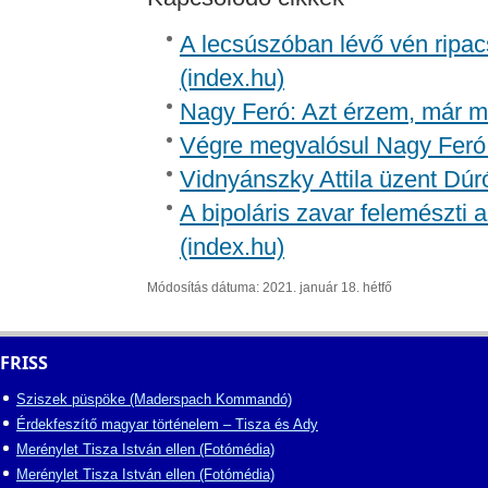
A lecsúszóban lévő vén ripac
(index.hu)
Nagy Feró: Azt érzem, már m
Végre megvalósul Nagy Feró 
Vidnyánszky Attila üzent Dúr
A bipoláris zavar felemészti a
(index.hu)
Módosítás dátuma: 2021. január 18. hétfő
FRISS
Sziszek püspöke (Maderspach Kommandó)
Érdekfeszítő magyar történelem – Tisza és Ady
Merénylet Tisza István ellen (Fotómédia)
Merénylet Tisza István ellen (Fotómédia)