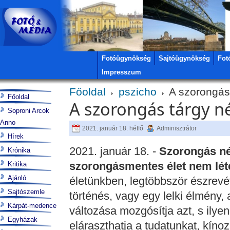
Fotóügynökség
Sajtóügynökség
Fot
Impresszum
Főoldal
pszicho
A szorongás 
Főoldal
A szorongás tárgy né
Soproni Arcok
Anno
2021. január 18. hétfő
Adminisztrátor
Hírek
2021. január 18. -
Szorongás nél
Krónika
szorongásmentes élet nem lét
Kritika
Ajánló
életünkben, legtöbbször észrevét
Sajtószemle
történés, vagy egy lelki élmény,
Kárpát-medence
változása mozgósítja azt, s ilye
Egyházak
eláraszthatja a tudatunkat, kínozh