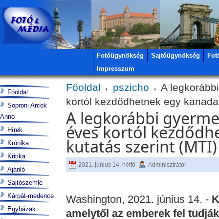
Fotóügynökség
Sajtóügynökség
Fot
Impresszum
Főoldal
pszicho
A legkorábbi
Főoldal
kortól kezdődhetnek egy kanadai
Soproni Arcok
A legkorábbi gyermek
Anno
éves kortól kezdődh
Hírek
kutatás szerint (MTI)
Krónika
Kritika
2021. június 14. hétfő
Adminisztrátor
Ajánló
Sajtószemle
Kárpát-medence
Washington, 2021. június 14. -
K
Egyházak
amelytől az emberek fel tudjá