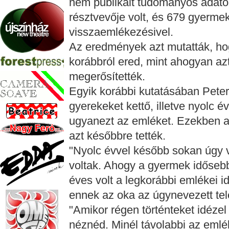
nem publikált tudományos adato
résztvevője volt, és 679 gyerme
visszaemlékezésivel.
Az eredmények azt mutatták, ho
korábbról ered, mint ahogyan azt
megerősítették.
Egyik korábbi kutatásában Peter
gyerekeket kettő, illetve nyolc é
ugyanezt az emléket. Ezekben a
azt későbbre tették.
"Nyolc évvel később sokan úgy v
voltak. Ahogy a gyermek idősebbé
éves volt a legkorábbi emlékei id
ennek az oka az úgynevezett te
"Amikor régen történteket idézel
néznéd. Minél távolabbi az emlék