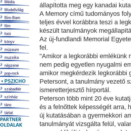
Média
állapította meg egy kanadai kuta
Modellvilág
A Memory című tudományos folyó
Bim-Bam
teljes évvel korábbra teszi a le
film
készült tanulmányok megállapítá
fotó
Az új-fundlandi Memorial Egyete
könyv
fel.
múzeum
"Amikor a legkorábbi emlékünk 
muzsika
nem pedig egyetlen nyugalmi em
népzene
amikor megkérdezik legkorábbi g
pop-rock
Petersont, a tanulmány vezető s
PSZICHO
ismeretterjesztő hírportál.
szabadtér
színház
Peterson több mint 20 éve kutat
tánc
és a felnőttek képességét arra, 
tárlat
új kutatásában a gyermekkori am
PARTNER
tanulmányát vizsgálta felül, vala
OLDALAK