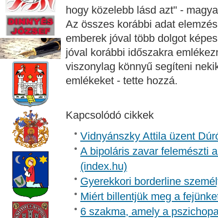
hogy közelebb lásd azt" - magyar
Az összes korábbi adat elemzés
emberek jóval több dolgot képes
jóval korábbi időszakra emlékez
viszonylag könnyű segíteni neki
emlékeket - tette hozzá.
Kapcsolódó cikkek
Vidnyánszky Attila üzent Dúr
A bipoláris zavar felemészti a
(index.hu)
Gyerekkori borderline személ
Miért billentjük meg a fejünk
6 szakma, amely a pszichopa