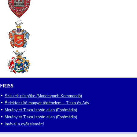
FRISS
Sziszek püspöke (Maderspach Kommandó)
Érdekfeszítő magyar történelem – Tisza és Ady
Merénylet Tisza István ellen (Fotómédia)
Merénylet Tisza István ellen (Fotómédia)
Imával a győzelemért!