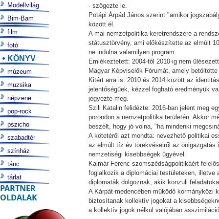
Modellvilág
- szögezte le.
Potápi Árpád János szerint "amikor jogszabá
Bim-Bam
között él.
film
A mai nemzetpolitika keretrendszere a rendsze
státusztörvény, ami előkészítette az elmúlt 1
fotó
ne indulna valamilyen program.
KÖNYV
Emlékeztetett: 2004-től 2010-ig nem ülésezett
Magyar Képviselők Fórumát, amely betöltötte 
múzeum
Kitért arra is: 2010 és 2014 között az identi
muzsika
jelentőségűek, kézzel fogható eredményük van.
népzene
jegyezte meg.
Szili Katalin felidézte: 2016-ban jelent meg 
pop-rock
porondon a nemzetpolitika területén. Akkor mé
pszicho
beszélt, hogy jó volna, "ha mindenki megcsinál
A kötetéről azt mondta: nevezhető politikai e
szabadtér
az elmúlt tíz év törekvéseiről az önigazgatás 
színház
nemzetiségi kisebbségek ügyével.
Kalmár Ferenc szomszédságpolitikáért felelős
tánc
foglalkozik a diplomáciai testületeken, illet
tárlat
diplomaták dolgoznak, akik konzuli feladatoka
PARTNER
A Kárpát-medencében működő kormányközi ki
OLDALAK
biztosítanak kollektív jogokat a kisebbségekn
a kollektív jogok nélkül valójában asszimilációt