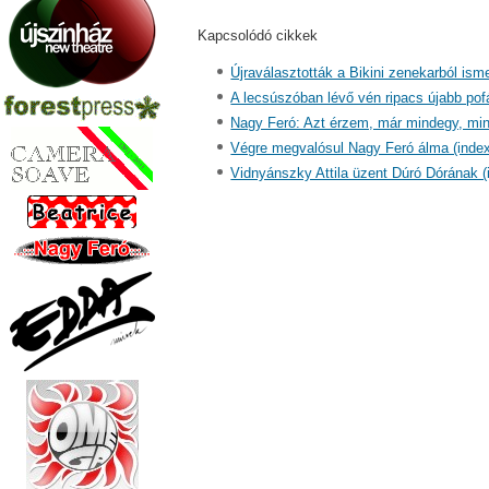
Kapcsolódó cikkek
Újraválasztották a Bikini zenekarból ism
A lecsúszóban lévő vén ripacs újabb pof
Nagy Feró: Azt érzem, már mindegy, min
Végre megvalósul Nagy Feró álma (index
Vidnyánszky Attila üzent Dúró Dórának (