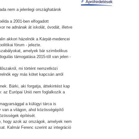
Apróhirdetések
ada nem a jelenlegi országhatárok
példa a 2001-ben elfogadott
r ne adnának át iskolát, óvodát, illetve
talin akkori házelnök a Kárpát-medencei
itikai fórum - jelezte.
gszabályokat, amelyek bár szimbolikus
dogulás támogatása 2015-től van jelen -
időszakról, mi történt nemzetközi
erelnök egy más kötet kapcsán arról
k. Bárki, aki forgatja, áttekintést kap
ve: az Európai Unió nem foglalkozik a
magyarsággal a külügyi tárca is
ly van a világon, ahol közösségépítő
közösségek építését.
e, hogy azok az országok, amelyek nem
kat. Kalmár Ferenc szerint az integráció