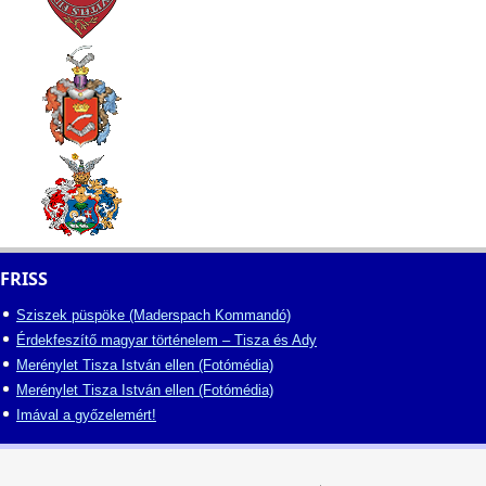
FRISS
Sziszek püspöke (Maderspach Kommandó)
Érdekfeszítő magyar történelem – Tisza és Ady
Merénylet Tisza István ellen (Fotómédia)
Merénylet Tisza István ellen (Fotómédia)
Imával a győzelemért!