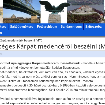
kség
Sajtóügynökség
Fotóarchívum
Sajtóarchívum
Sajtószoba
um
Kárpát-medencéről beszélni (MTI)
ységes Kárpát-medencéről beszélni (M
or
ontból újra egységes Kárpát-medencéről beszélhetünk
- mondta a Miniszt
mincból tíz című könyvének bemutatóján kedden Budapesten.
t-medence, ha oktatásról, kultúráról van szó, és szociális, valamint egészsé
s erősítik, mert ha az nem erős, a többi sem lesz az. Nem mindegy, hogy a ma
ként, illetve az utódállamok parlamentjeiben képviselőként - mondta.
 nemzetért dolgozott különböző pozíciókban, ő 1998-ben kezdett vele dolgozn
zeti összetartozás bizottságában. Szili Katalin 2014 óta miniszterelnöki meg
e kell a nemzetpolitikával foglalkoznia, mert azóta az ország és a nemzet 
érdekképviseletét is vállalnia kell a magyar kormánynak, az Országgyűlés