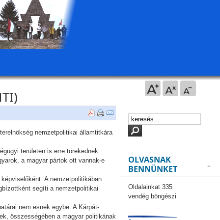
TI)
erelnökség nemzetpolitikai államtitkára
gügyi területen is erre törekednek.
OLVASNAK
gyarok, a magyar pártok ott vannak-e
BENNÜNKET
i képviselőként. A nemzetpolitikában
Oldalainkat 335
bízottként segíti a nemzetpolitikai
vendég böngészi
határai nem esnek egybe. A Kárpát-
nek, összességében a magyar politikának