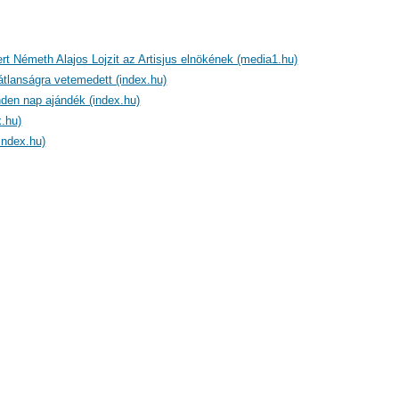
ert Németh Alajos Lojzit az Artisjus elnökének (media1.hu)
átlanságra vetemedett (index.hu)
den nap ajándék (index.hu)
.hu)
index.hu)