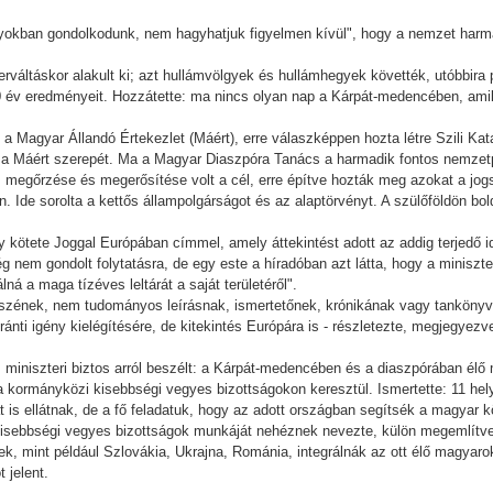
lyokban gondolkodunk, nem hagyhatjuk figyelmen kívül", hogy a nemzet harm
rváltáskor alakult ki; azt hullámvölgyek és hullámhegyek követték, utóbbira 
0 év eredményeit. Hozzátette: ma nincs olyan nap a Kárpát-medencében, amiko
 a Magyar Állandó Értekezlet (Máért), erre válaszképpen hozta létre Szili Ka
a Máért szerepét. Ma a Magyar Diaszpóra Tanács a harmadik fontos nemzetpol
tás megőrzése és megerősítése volt a cél, erre építve hozták meg azokat a jo
 Ide sorolta a kettős állampolgárságot és az alaptörvényt. A szülőföldön bol
egy kötete Joggal Európában címmel, amely áttekintést adott az addig terjedő 
g nem gondolt folytatásra, de egy este a híradóban azt látta, hogy a miniszt
ná a maga tízéves leltárát a saját területéről".
sszének, nem tudományos leírásnak, ismertetőnek, krónikának vagy tankönyvne
iránti igény kielégítésére, de kitekintés Európára is - részletezte, megjegyez
 miniszteri biztos arról beszélt: a Kárpát-medencében és a diaszpórában élő 
ve a kormányközi kisebbségi vegyes bizottságokon keresztül. Ismertette: 11 he
t is ellátnak, de a fő feladatuk, hogy az adott országban segítsék a magyar 
sebbségi vegyes bizottságok munkáját nehéznek nevezte, külön megemlítv
ek, mint például Szlovákia, Ukrajna, Románia, integrálnák az ott élő magyaro
 jelent.