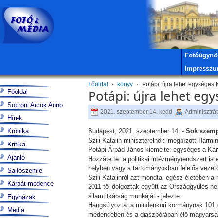
Fotóügynö
Impressz
Főoldal
könyv
Potápi: újra lehet egységes 
Potápi: újra lehet eg
Főoldal
Soproni Arcok Anno
2021. szeptember 14. kedd
Adminisztrát
Hírek
Krónika
Budapest, 2021. szeptember 14. -
Sok szemp
Szili Katalin miniszterelnöki megbízott Har
Kritika
Potápi Árpád János kiemelte: egységes a Kárpá
Ajánló
Hozzátette: a politikai intézményrendszert i
helyben vagy a tartományokban felelős vezető
Sajtószemle
Szili Katalinról azt mondta: egész életében a
Kárpát-medence
2011-től dolgoztak együtt az Országgyűlés nem
államtitkárság munkáját - jelezte.
Egyházak
Hangsúlyozta: a mindenkori kormánynak 101 év
Média
medencében és a diaszpórában élő magyarság 