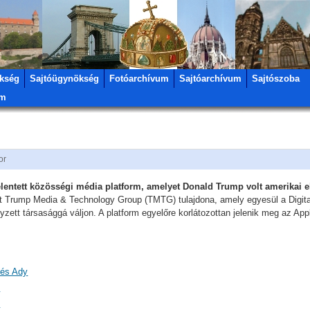
kség
Sajtóügynökség
Fotóarchívum
Sajtóarchívum
Sajtószoba
um
or
entett közösségi média platform, amelyet Donald Trump volt amerikai el
t Trump Media & Technology Group (TMTG) tulajdona, amely egyesül a Digital 
gyzett társasággá váljon. A platform egyelőre korlátozottan jelenik meg az A
 és Ady
)
)