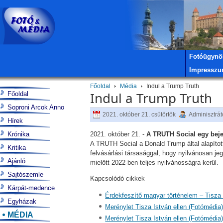
Fotóügynö
Impressz
Főoldal
Média
Indul a Trump Truth
Indul a Trump Truth
Főoldal
Soproni Arcok Anno
2021. október 21. csütörtök
Adminisztrát
Hírek
Krónika
2021. október 21. -
A TRUTH Social egy bejel
A TRUTH Social a Donald Trump által alapítot
Kritika
felvásárlási társasággal, hogy nyilvánosan je
Ajánló
mielőtt 2022-ben teljes nyilvánosságra kerül.
Sajtószemle
Kapcsolódó cikkek
Kárpát-medence
Érdekfeszítő magyar történelem – Tisza
Egyházak
Merénylet Tisza István ellen (Fotómédia
MÉDIA
Merénylet Tisza István ellen (Fotómédia