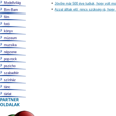
Modellvilág
Jövőre már 500 éve tudjuk, hogy volt moh
Azzal álltak elő: nincs szükség rá, hogy 
Bim-Bam
film
fotó
könyv
múzeum
muzsika
népzene
pop-rock
pszicho
szabadtér
színház
tánc
tárlat
PARTNER
OLDALAK