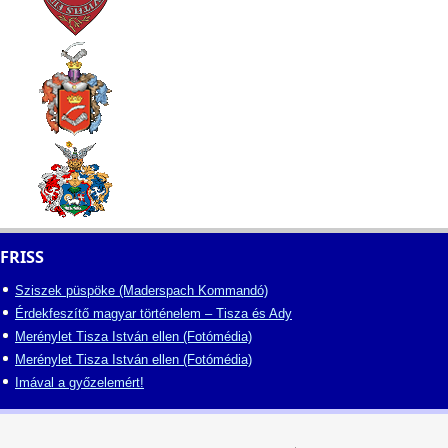
FRISS
Sziszek püspöke (Maderspach Kommandó)
Érdekfeszítő magyar történelem – Tisza és Ady
Merénylet Tisza István ellen (Fotómédia)
Merénylet Tisza István ellen (Fotómédia)
Imával a győzelemért!