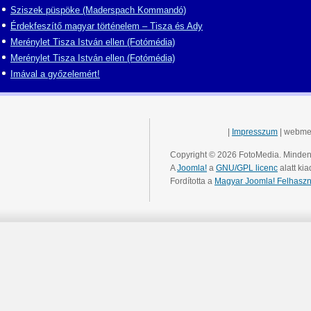
Sziszek püspöke (Maderspach Kommandó)
Érdekfeszítő magyar történelem – Tisza és Ady
Merénylet Tisza István ellen (Fotómédia)
Merénylet Tisza István ellen (Fotómédia)
Imával a győzelemért!
|
Impresszum
| webme
Copyright © 2026 FotoMedia. Minden 
A
Joomla!
a
GNU/GPL licenc
alatt kia
Fordította a
Magyar Joomla! Felhaszn