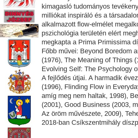
kimagasló tudományos tevékenys
milliókat inspiráló és a társadal
alkalmazott flow-elmélet megalko
pszichológia területén elért me
megkapta a Prima Primissima dí
Főbb művei: Beyond Boredom and
(1976), The Meaning of Things (
Evolving Self: The Psychology o
A fejlődés útjai. A harmadik évez
(1996), Flinding Flow in Everyda
amíg meg nem haltak, 1998), B
(2001), Good Business (2003, m
Az öröm művészete, 2009), Tehe
2018-ban Csíkszentmihály díszp