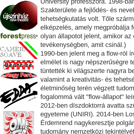
University professzora. 1998-ba
Szakterülete a fejlődés- és nevel
tehetségkutatás volt. Tőle szárm
elképzelés, amely megpróbálja fe
olyan állapotot jelent, amikor a
tevékenységben, amit csinál.)
1990-ben jelent meg a flow-ról í
elmélet is nagy népszerűségre te
tüntették ki világszerte nagyra b
valamint a kreativitás- és tehet
életminőség terén végzett tudo
fogalommá vált "flow-állapot" leí
2012-ben díszdoktorrá avatta sz
egyeteme (UNIRI). 2014-ben Lo
Érdemrend nagykeresztje polgári
tudomány nemzetközi tekintélyét