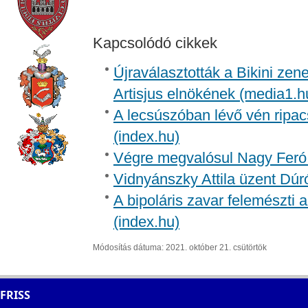
Kapcsolódó cikkek
Újraválasztották a Bikini zen
Artisjus elnökének (media1.h
A lecsúszóban lévő vén ripac
(index.hu)
Végre megvalósul Nagy Feró 
Vidnyánszky Attila üzent Dúr
A bipoláris zavar felemészti a
(index.hu)
Módosítás dátuma: 2021. október 21. csütörtök
FRISS