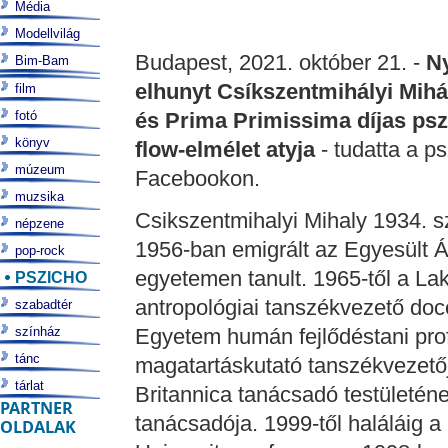
Média
Modellvilág
Budapest, 2021. október 21. -
N
Bim-Bam
elhunyt Csíkszentmihályi Mihá
film
fotó
és Prima Primissima díjas psz
könyv
flow-elmélet atyja
- tudatta a p
múzeum
Facebookon.
muzsika
Csikszentmihalyi Mihaly 1934. 
népzene
1956-ban emigrált az Egyesült Ál
pop-rock
egyetemen tanult. 1965-től a Lak
PSZICHO
antropológiai tanszékvezető do
szabadtér
színház
Egyetem humán fejlődéstani pro
tánc
magatartáskutató tanszékvezetőj
tárlat
Britannica tanácsadó testületén
PARTNER
tanácsadója. 1999-től haláláig a
OLDALAK