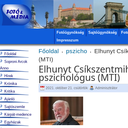
Fotóügynökség
Sajtóügynökség
Fot
Impresszum
Főoldal
pszicho
Elhunyt Csík
Főoldal
(MTI)
Soproni Arcok
Elhunyt Csíkszentmih
Anno
pszichológus (MTI)
Hírek
Krónika
2021. október 21. csütörtök
Adminisztrátor
Kritika
Ajánló
Sajtószemle
Kárpát-medence
Egyházak