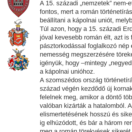
A 15. századi „nemzetek” nem-et
fontos, mert a román történetír
beállítani a kápolnai uniót, mel
Túl azon, hogy a 15. századi Er
jóval kevesebb román élt, azt is
pásztorkodással foglalkozó nép 
nemesség megszerzésére töreked
igényük, hogy –mintegy „negyed
a kápolnai unióhoz.
A szomszédos ország történetírá
század végén kezdődő új kornak
felelnek meg, amikor a döntő t
valóban kizárták a hatalomból. 
elismertetésének hosszú és sik
ig elhúzódott, és bár a három re
meg a román törekvések sikerét,