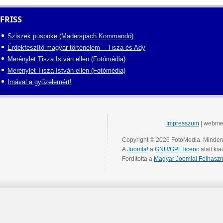
FRISS
Sziszek püspöke (Maderspach Kommandó)
Érdekfeszítő magyar történelem – Tisza és Ady
Merénylet Tisza István ellen (Fotómédia)
Merénylet Tisza István ellen (Fotómédia)
Imával a győzelemért!
|
Impresszum
| webme
Copyright © 2026 FotoMedia. Minden 
A
Joomla!
a
GNU/GPL licenc
alatt kia
Fordította a
Magyar Joomla! Felhaszn