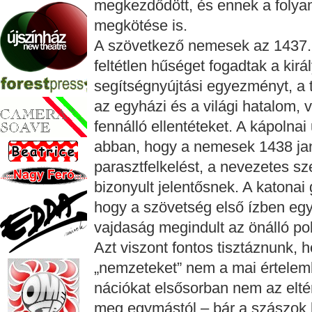
megkezdődött, és ennek a folyam
megkötése is.
A szövetkező nemesek az 1437.
feltétlen hűséget fogadtak a kirá
segítségnyújtási egyezményt, a 
az egyházi és a világi hatalom,
fennálló ellentéteket. A kápolna
abban, hogy a nemesek 1438 jan
parasztfelkelést, a nevezetes 
bizonyult jelentősnek. A katonai
hogy a szövetség első ízben egye
vajdaság megindult az önálló pol
Azt viszont fontos tisztáznunk,
„nemzeteket” nem a mai értelemb
nációkat elsősorban nem az eltér
meg egymástól – bár a szászok k