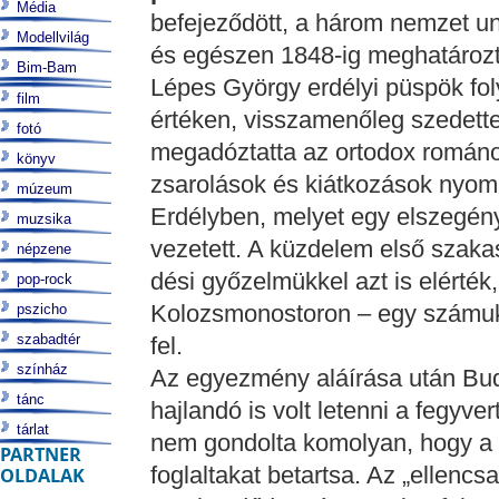
Média
befejeződött, a három nemzet un
Modellvilág
és egészen 1848-ig meghatározta
Bim-Bam
Lépes György erdélyi püspök fol
film
értéken, visszamenőleg szedette
fotó
megadóztatta az ortodox románok
könyv
zsarolások és kiátkozások nyomá
múzeum
Erdélyben, melyet egy elszegén
muzsika
vezetett. A küzdelem első szaka
népzene
dési győzelmükkel azt is elérté
pop-rock
Kolozsmonostoron – egy számukr
pszicho
szabadtér
fel.
színház
Az egyezmény aláírása után Bud
tánc
hajlandó is volt letenni a fegyve
tárlat
nem gondolta komolyan, hogy a
PARTNER
foglaltakat betartsa. Az „ellenc
OLDALAK