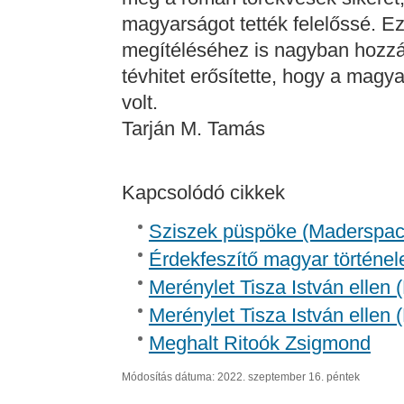
magyarságot tették felelőssé. Ez
megítéléséhez is nagyban hozzáj
tévhitet erősítette, hogy a magy
volt.
Tarján M. Tamás
Kapcsolódó cikkek
Sziszek püspöke (Madersp
Érdekfeszítő magyar történel
Merénylet Tisza István ellen 
Merénylet Tisza István ellen 
Meghalt Ritoók Zsigmond
Módosítás dátuma: 2022. szeptember 16. péntek