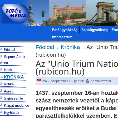
Fotóügynökség
Sajtóügynökség
Fot
Impresszum
Főoldal
Krónika
Az "Unio Tri
Főoldal
(rubicon.hu)
Soproni Arcok
Az "Unio Trium Nati
Anno
(rubicon.hu)
Hírek
KRÓNIKA
2022. szeptember 16. péntek
Adminisztrátor
Kritika
Ajánló
1437. szeptember 16-án hozták 
Sajtószemle
szász nemzetek vezetői a kápol
Kárpát-medence
egyesíthessék erőiket a Budai
Egyházak
parasztfelkelőkkel szemben.
Bá