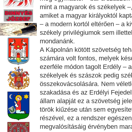
mint a magyarok és székelyek –,
amiket a magyar királyoktól kap
– a modern kortól eltérően – a ki
székely privilégiumok sem illett
mondanánk.
A Kápolnán kötött szövetség teh
számára volt fontos, melyek kés
ezerféle módon tagolt Erdély –
székelyek és szászok pedig szé
összekovácsolására. Nem véletl
szakadása és az Erdélyi Fejede
állam alapját ez a szövetség jel
török kiűzése után sem egyesíte
részével, ez a rendszer egészen
megvalósításáig érvényben mara