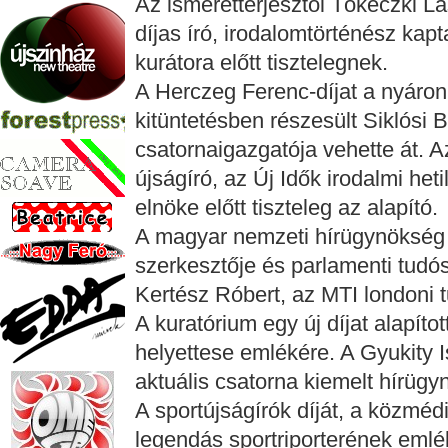
Az ismeretterjesztői Tőkéczki Lás
díjas író, irodalomtörténész kapta
kurátora előtt tisztelegnek.
A Herczeg Ferenc-díjat a nyáro
kitüntetésben részesült Siklósi 
csatornaigazgatója vehette át. A
újságíró, az Új Idők irodalmi het
elnöke előtt tiszteleg az alapító.
A magyar nemzeti hírügynökség 
szerkesztője és parlamenti tudósí
Kertész Róbert, az MTI londoni t
A kuratórium egy új díjat alapíto
helyettese emlékére. A Gyukity 
aktuális csatorna kiemelt hírügy
A sportújságírók díját, a közmé
legendás sportriporterének emlék