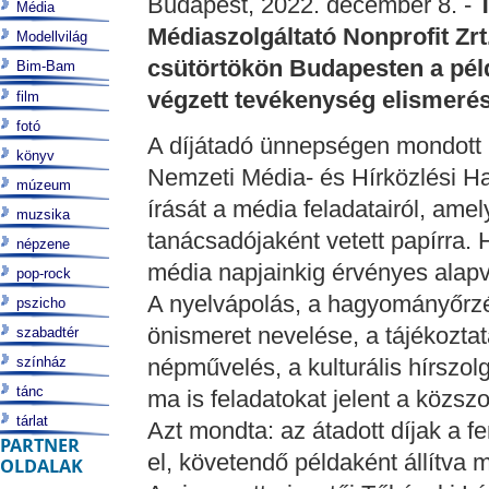
Budapest, 2022. december 8. -
Média
Médiaszolgáltató Nonprofit Zrt.
Modellvilág
csütörtökön Budapesten a pél
Bim-Bam
végzett tevékenység elismeré
film
fotó
A díjátadó ünnepségen mondott 
könyv
Nemzeti Média- és Hírközlési H
múzeum
írását a média feladatairól, ame
muzsika
tanácsadójaként vetett papírra. 
népzene
média napjainkig érvényes alap
pop-rock
A nyelvápolás, a hagyományőrzé
pszicho
önismeret nevelése, a tájékozta
szabadtér
színház
népművelés, a kulturális hírszo
tánc
ma is feladatokat jelent a közszol
tárlat
Azt mondta: az átadott díjak a f
PARTNER
el, követendő példaként állítva 
OLDALAK