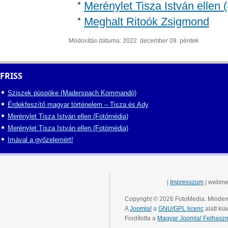
Merénylet Tisza István ellen 
Meghalt Ritoók Zsigmond
Módosítás dátuma: 2022. december 09. péntek
FRISS
Sziszek püspöke (Maderspach Kommandó)
Érdekfeszítő magyar történelem – Tisza és Ady
Merénylet Tisza István ellen (Fotómédia)
Merénylet Tisza István ellen (Fotómédia)
Imával a győzelemért!
|
Impresszum
| webme
Copyright © 2026 FotoMedia. Minden 
A
Joomla!
a
GNU/GPL licenc
alatt kia
Fordította a
Magyar Joomla! Felhaszn