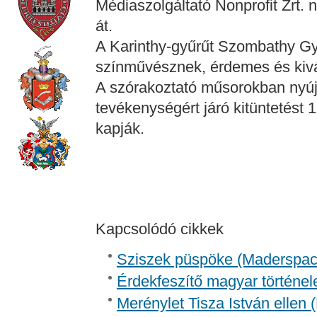
Médiaszolgáltató Nonprofit Zrt. 
át.
A Karinthy-gyűrűt Szombathy Gyu
színművésznek, érdemes és kivá
A szórakoztató műsorokban nyúj
tevékenységért járó kitüntetést 
kapják.
Kapcsolódó cikkek
Sziszek püspöke (Madersp
Érdekfeszítő magyar történel
Merénylet Tisza István ellen 