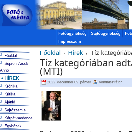
Fotóügynökség
Sajtóügynökség
Fot
Impresszum
Főoldal
Hírek
Tíz kategóriába
Főoldal
Tíz kategóriában adt
Soproni Arcok
(MTI)
Anno
HÍREK
2022. december 09. péntek
Adminisztrátor
Krónika
Kritika
Ajánló
Sajtószemle
Kárpát-medence
Egyházak