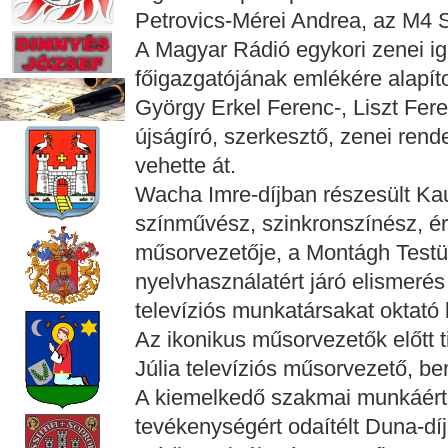
Petrovics-Mérei Andrea, az M4 
A Magyar Rádió egykori zenei i
főigazgatójának emlékére alapít
György Erkel Ferenc-, Liszt Ferenc
újságíró, szerkesztő, zenei re
vehette át.
Wacha Imre-díjban részesült Ka
színművész, szinkronszínész, 
műsorvezetője, a Montágh Testül
nyelvhasználatért járó elismerés
televíziós munkatársakat oktató 
Az ikonikus műsorvezetők előtt t
Júlia televíziós műsorvezető, b
A kiemelkedő szakmai munkáért 
tevékenységért odaítélt Duna-dí